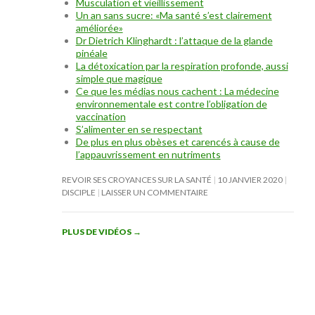
Musculation et vieillissement
Un an sans sucre: «Ma santé s’est clairement
améliorée»
Dr Dietrich Klinghardt : l’attaque de la glande
pinéale
La détoxication par la respiration profonde, aussi
simple que magique
Ce que les médias nous cachent : La médecine
environnementale est contre l’obligation de
vaccination
S’alimenter en se respectant
De plus en plus obèses et carencés à cause de
l’appauvrissement en nutriments
REVOIR SES CROYANCES SUR LA SANTÉ
10 JANVIER 2020
DISCIPLE
LAISSER UN COMMENTAIRE
PLUS DE VIDÉOS
→