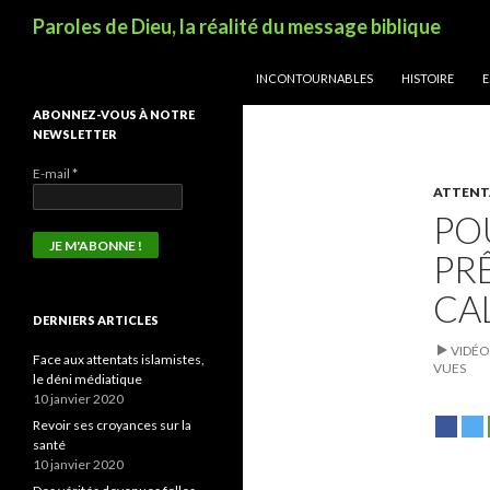
Recherche
Paroles de Dieu, la réalité du message biblique
ALLER AU CONTENU
INCONTOURNABLES
HISTOIRE
E
ABONNEZ-VOUS À NOTRE
NEWSLETTER
E-mail
*
ATTENT
PO
PR
CAL
DERNIERS ARTICLES
VIDÉO
Face aux attentats islamistes,
VUES
le déni médiatique
10 janvier 2020
Revoir ses croyances sur la
santé
10 janvier 2020