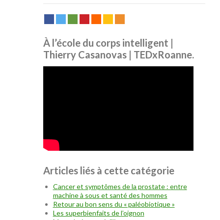
À l’école du corps intelligent |
Thierry Casanovas | TEDxRoanne.
Articles liés à cette catégorie
Cancer et symptômes de la prostate : entre
machine à sous et santé des hommes
Retour au bon sens du « paléobiotique »
Les superbienfaits de l’oignon