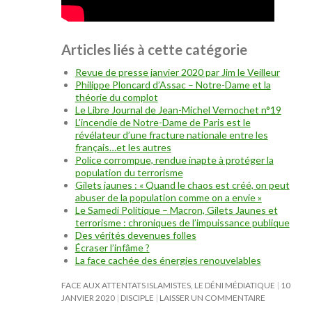
Articles liés à cette catégorie
Revue de presse janvier 2020 par Jim le Veilleur
Philippe Ploncard d’Assac – Notre-Dame et la
théorie du complot
Le Libre Journal de Jean-Michel Vernochet n°19
L’incendie de Notre-Dame de Paris est le
révélateur d’une fracture nationale entre les
français…et les autres
Police corrompue, rendue inapte à protéger la
population du terrorisme
Gilets jaunes : « Quand le chaos est créé, on peut
abuser de la population comme on a envie »
Le Samedi Politique – Macron, Gilets Jaunes et
terrorisme : chroniques de l’impuissance publique
Des vérités devenues folles
Écraser l’infâme ?
La face cachée des énergies renouvelables
FACE AUX ATTENTATS ISLAMISTES, LE DÉNI MÉDIATIQUE
10
JANVIER 2020
DISCIPLE
LAISSER UN COMMENTAIRE