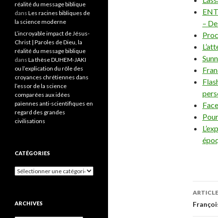
réalité du message biblique
ENTR
dans
Les racines bibliques de
la science moderne
– De
L’incroyable impact de Jésus-
Proc
Christ | Paroles de Dieu, la
L’at
réalité du message biblique
Sunni
dans
La thèse DUHEM-JAKI
ou l’explication du rôle des
Fran
croyances chrétiennes dans
Flas
l’essor de la science
pers
comparées aux idées
païennes anti-scientifiques en
Face
regard des grandes
Pour
civilisations
L’exp
épo
CATÉGORIES
Catégories
ARTICL
Navi
ARCHIVES
François