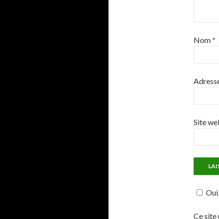
Nom
*
Adress
Site we
Oui,
Ce site 