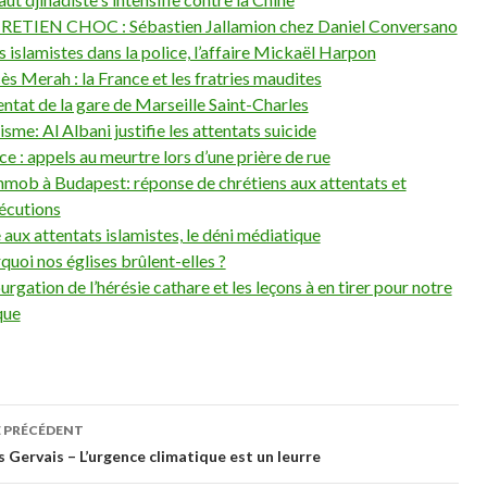
ETIEN CHOC : Sébastien Jallamion chez Daniel Conversano
s islamistes dans la police, l’affaire Mickaël Harpon
ès Merah : la France et les fratries maudites
tentat de la gare de Marseille Saint-Charles
sme: Al Albani justifie les attentats suicide
ce : appels au meurtre lors d’une prière de rue
hmob à Budapest: réponse de chrétiens aux attentats et
écutions
 aux attentats islamistes, le déni médiatique
quoi nos églises brûlent-elles ?
urgation de l’hérésie cathare et les leçons à en tirer pour notre
que
E PRÉCÉDENT
gation des articles
 Gervais – L’urgence climatique est un leurre