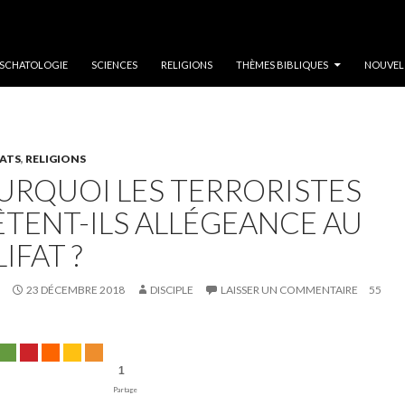
SCHATOLOGIE
SCIENCES
RELIGIONS
THÈMES BIBLIQUES
NOUVEL
ATS
,
RELIGIONS
URQUOI LES TERRORISTES
ÊTENT-ILS ALLÉGEANCE AU
IFAT ?
23 DÉCEMBRE 2018
DISCIPLE
LAISSER UN COMMENTAIRE
55
1
Partage