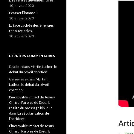
Des vérités devenues folles
10 janvier 2020
Écraser l’infâme ?
10 janvier 2020
La face cachée des énergies
renouvelables
10 janvier 2020
DERNIERS COMMENTAIRES
Disciple
dans
Martin Luther: le
début du réveil chrétien
Geneviève
dans
Martin
Luther: le début du réveil
chrétien
L’incroyable impact de Jésus-
Christ | Paroles de Dieu, la
réalité du message biblique
dans
La sécularisation de
l’occident
Artic
L’incroyable impact de Jésus-
Christ | Paroles de Dieu, la
L’ass