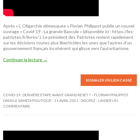
Après « L’ Oligarchie démasquée », Florian Philippot publie un nouvel
ouvrage « Covid-19 : La grande Bascule » (disponible ici :
https://les-
patriotes.fr/livres/
). Le président des Patriotes revient rapidement
sur les décisions toutes plus liberticides les unes que l’autres d’un
gouvernement français incohérent qui glisse vers l’autoritarisme.
Continuer la lecture
→
SIGNALER UN LIEN CASSÉ
COVID-19 : DERNIÈRE ÉTAPE AVANT GRAND RESET ? – FLORIAN PHILIPPOT
DANS LE SAMEDI POLITIQUE
11 AVRIL 2021
DISCIPLE
LAISSER UN
COMMENTAIRE