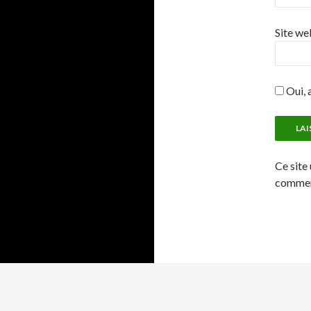
Site we
Oui, a
Ce site 
comment