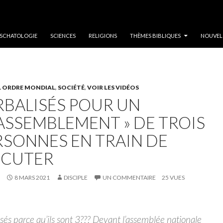
SCHATOLOGIE
SCIENCES
RELIGIONS
THÈMES BIBLIQUES
NOUVEL
 ORDRE MONDIAL
,
SOCIÉTÉ
,
VOIR LES VIDÉOS
RBALISÉS POUR UN
RASSEMBLEMENT » DE TROIS
RSONNES EN TRAIN DE
SCUTER
8 MARS 2021
DISCIPLE
UN COMMENTAIRE
25 VUES
sés parce qu’ils sont 3??? Devant l’assemblée nationale