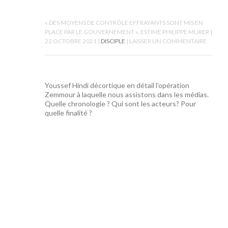
« DES MOYENS DE CONTRÔLE EFFRAYANTS SONT MIS EN
PLACE PAR LE GOUVERNEMENT », ESTIME PHILIPPE MURER
22 OCTOBRE 2021
DISCIPLE
LAISSER UN COMMENTAIRE
Youssef Hindi décortique en détail l’opération
Zemmour à laquelle nous assistons dans les médias.
Quelle chronologie ? Qui sont les acteurs? Pour
quelle finalité ?