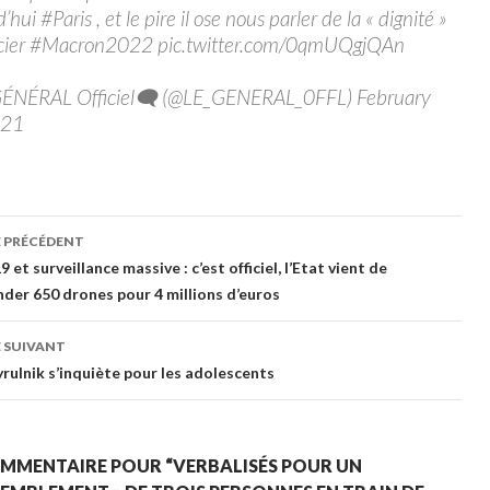
’hui #Paris , et le pire il ose nous parler de la « dignité »
icier #Macron2022 pic.twitter.com/0qmUQgjQAn
GÉNÉRAL Officiel🗨 (@LE_GENERAL_0FFL) February
021
gation
E PRÉCÉDENT
 et surveillance massive : c’est officiel, l’Etat vient de
er 650 drones pour 4 millions d’euros
cles
 SUIVANT
yrulnik s’inquiète pour les adolescents
MMENTAIRE POUR “VERBALISÉS POUR UN