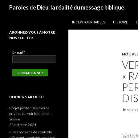
Recherche
Paroles de Dieu, la réalité du message biblique
ALLER AU CONTENU
INCONTOURNABLES
HISTOIRE
E
ABONNEZ-VOUS À NOTRE
NEWSLETTER
E-mail
*
NOUVEL
VE
« 
PE
DI
DERNIERS ARTICLES
Projet pilote : Des mères
VIDÉO
privées de voir leur bébé –
Suisse
22 octobre 2021
« Des moyens de contrôle
Verbali
effrayants sont mis en place