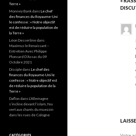
« RAS
Terre »
DISCU
Monney Bank
dans
Le chef
des finances du Royaume-Uni
le confesse : « Notre objectif
est de réduire la population de
la Terre »
Léon Dessertine
dans
Maximus le Renaissant –
Entretien Avec Philippe
Ploncard D’Assac du 09
Octobre 2021
Disciple
dans
Le chef des
finances du Royaume-Uni le
confesse : « Notre objectif est
de réduire la population de la
Terre »
Daflon
dans L’Allemagne
s’incline devant l’islam, feu
vert aux chants du muezzin
dans les rues de Cologne
LAISS
Votre ad
CATÉGORIES