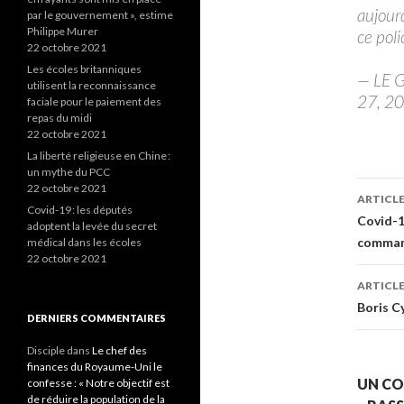
aujourd
par le gouvernement », estime
Philippe Murer
ce pol
22 octobre 2021
Les écoles britanniques
— LE 
utilisent la reconnaissance
27, 2
faciale pour le paiement des
repas du midi
22 octobre 2021
La liberté religieuse en Chine :
un mythe du PCC
Navi
22 octobre 2021
ARTICL
Covid-19 : les députés
des
Covid-19
adoptent la levée du secret
command
médical dans les écoles
arti
22 octobre 2021
ARTICLE
Boris C
DERNIERS COMMENTAIRES
Disciple
dans
Le chef des
finances du Royaume-Uni le
UN CO
confesse : « Notre objectif est
de réduire la population de la