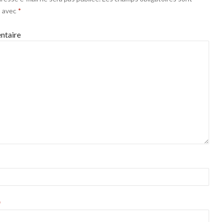
s avec
*
taire
*