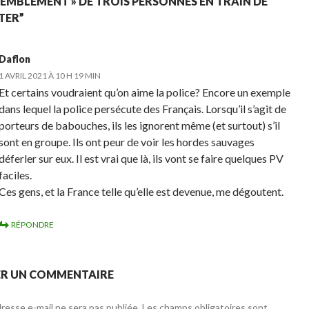
SEMBLEMENT » DE TROIS PERSONNES EN TRAIN DE
TER”
Daflon
1 AVRIL 2021 À 10 H 19 MIN
Et certains voudraient qu’on aime la police? Encore un exemple
dans lequel la police persécute des Français. Lorsqu’il s’agit de
porteurs de babouches, ils les ignorent même (et surtout) s’il
sont en groupe. Ils ont peur de voir les hordes sauvages
déferler sur eux. Il est vrai que là, ils vont se faire quelques PV
faciles.
Ces gens, et la France telle qu’elle est devenue, me dégoutent.
RÉPONDRE
ER UN COMMENTAIRE
resse e-mail ne sera pas publiée.
Les champs obligatoires sont