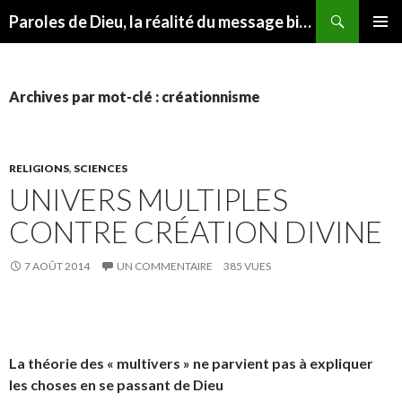
Recherche
Paroles de Dieu, la réalité du message biblique
ALLER AU CONTENU
MENU
PRINCI
Archives par mot-clé : créationnisme
RELIGIONS
,
SCIENCES
UNIVERS MULTIPLES
CONTRE CRÉATION DIVINE
7 AOÛT 2014
UN COMMENTAIRE
385 VUES
La théorie des « multivers » ne parvient pas à expliquer
les choses en se passant de Dieu