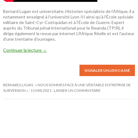
Bernard Lugan est universitaire. Historien spécialiste de l’Afrique, il a
notamment enseigné à l’université Lyon III ainsi qu’à l’École spéciale
militaire de Saint-Cyr-Coëtquidan et à l’École de Guerre. Expert
auprès du Tribunal pénal international pour le Rwanda (TPIR), il
dirige également la revue par internet L’Afrique Réelle et est l’auteur
d’une trentaine d’ouvrages.
Continuer la lecture
→
SIGNALER UN LIEN CASSÉ
BERNARD LUGAN : « NOUS SOMMES FACE À UNE VÉRITABLE ENTREPRISE DE
SUBVERSION »
11 MAI 2021
LAISSER UN COMMENTAIRE