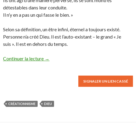
Ils ont agi d’une manière perverse, ils se sont montrés
détestables dans leur conduite.
Il n’y en a pas un qui fasse le bien. »
Selon sa définition, un être infini, éternel a toujours existé.
Personne n’a créé Dieu. Il est l’auto-existant – le grand « Je
suis ». Il est en dehors du temps.
Continuer la lecture
→
SIGNALER UN LIEN CASSÉ
CRÉATIONNISME
DIEU