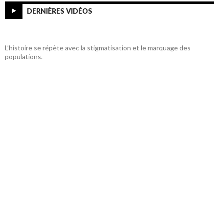
DERNIÈRES VIDÉOS
L’histoire se répète avec la stigmatisation et le marquage des
populations.