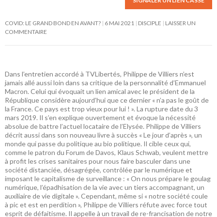
SIGNALER UN LIEN CASSÉ
COVID: LE GRAND BOND EN AVANT?
6 MAI 2021
DISCIPLE
LAISSER UN
COMMENTAIRE
Dans l’entretien accordé à TVLibertés, Philippe de Villiers n’est
jamais allé aussi loin dans sa critique de la personnalité d’Emmanuel
Macron. Celui qui évoquait un lien amical avec le président de la
République considère aujourd’hui que ce dernier « n’a pas le goût de
la France. Ce pays est trop vieux pour lui ! ». La rupture date du 3
mars 2019. Il s’en explique ouvertement et évoque la nécessité
absolue de battre l’actuel locataire de l’Elysée. Philippe de Villiers
décrit aussi dans son nouveau livre à succès « Le jour d’après », un
monde qui passe du politique au bio politique. Il cible ceux qui,
comme le patron du Forum de Davos, Klaus Schwab, veulent mettre
à profit les crises sanitaires pour nous faire basculer dans une
société distanciée, désagrégée, contrôlée par le numérique et
imposant le capitalisme de surveillance : « On nous prépare le goulag
numérique, l’épadhisation de la vie avec un tiers accompagnant, un
auxiliaire de vie digitale ». Cependant, même si « notre société coule
à pic et est en perdition », Philippe de Villiers réfute avec force tout
esprit de défaitisme. Il appelle à un travail de re-francisation de notre