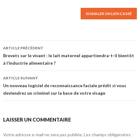
SIGNALER UN LIEN CASSÉ
ARTICLE PRÉCÉDENT
Navigation des articles
Brevets sur le vivant : le lait maternel appartiendra-t-il bientôt
à l’industrie alimentaire ?
ARTICLE SUIVANT
Un nouveau logiciel de reconnaissance faciale prédit si vous
deviendrez un criminel sur la base de votre visage
LAISSER UN COMMENTAIRE
Votre adresse e-mail ne sera pas publiée.
Les champs obligatoires