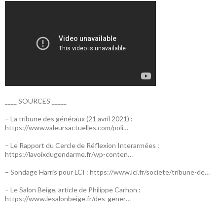
____ SOURCES _____
– La tribune des généraux (21 avril 2021) :
https://www.valeursactuelles.com/poli…
– Le Rapport du Cercle de Réflexion Interarmées :
https://lavoixdugendarme.fr/wp-conten…
– Sondage Harris pour LCI :
https://www.lci.fr/societe/tribune-de…
– Le Salon Beige, article de Philippe Carhon :
https://www.lesalonbeige.fr/des-gener…