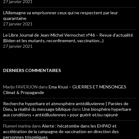
27 janvier 2021
L’Allemagne va emprisonner ceux qui ne respectent par leur
quarantaine
27 janvier 2021
Le Libre Journal de Jean-Michel Vernochet n°46 – Revue d’actualité
(Biden et les mutants, reconfinement, vaccination…)
27 janvier 2021
DERNIERS COMMENTAIRES
Marijo FAVERJON
dans
Ema Krusi – GUERRES ET MENSONGES
Climat & Propagande
Recherche hyperbare et atmosphère antédiluvienne | Paroles de
Dieu, la réalité du message biblique
dans
Une biosphère hyperbare
aux conditions « antédiluviennes » pour guérir et/ou rajeunir
Flumeri marina
dans
Alerte : hécatombe dans les EHPAD et
accélération de la campagne de vaccination en direction des
personnes trisomiques