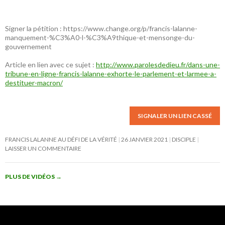
Signer la pétition : https://www.change.org/p/francis-lalanne-
manquement-%C3%A0-l-%C3%A9thique-et-mensonge-du-
gouvernement
Article en lien avec ce sujet :
http://www.parolesdedieu.fr/dans-une-
tribune-en-ligne-francis-lalanne-exhorte-le-parlement-et-larmee-a-
destituer-macron/
SIGNALER UN LIEN CASSÉ
FRANCIS LALANNE AU DÉFI DE LA VÉRITÉ
26 JANVIER 2021
DISCIPLE
LAISSER UN COMMENTAIRE
PLUS DE VIDÉOS
→