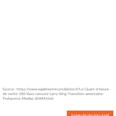
Source : https://www.egaliteetreconciliation.fr/Le-Quart-d-heure-
de-verite-186-Vaxx-censure-Larry-King-Transition-americaine-
Pedoporno-Medias-62644.html
SIGNALER UN LIEN CASSÉ