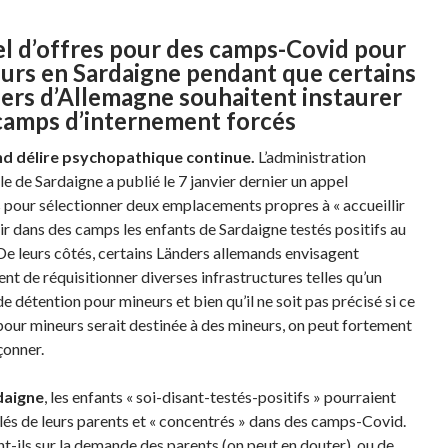
l d’offres pour des camps-Covid pour
urs en Sardaigne pendant que certains
ers d’Allemagne souhaitent instaurer
camps d’internement forcés
nd délire psychopathique continue.
L’administration
le de Sardaigne a publié le 7 janvier dernier un appel
s pour sélectionner deux emplacements propres à « accueillir
ir dans des camps les enfants de Sardaigne testés positifs au
De leurs côtés, certains Länders allemands envisagent
nt de réquisitionner diverses infrastructures telles qu’un
e détention pour mineurs et bien qu’il ne soit pas précisé si ce
pour mineurs serait destinée à des mineurs, on peut fortement
çonner.
daigne
, les enfants « soi-disant-testés-positifs » pourraient
olés de leurs parents et « concentrés » dans des camps-Covid.
nt-ils sur la demande des parents (on peut en douter), ou de