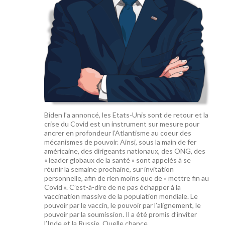
Biden l’a annoncé, les Etats-Unis sont de retour et la
crise du Covid est un instrument sur mesure pour
ancrer en profondeur l’Atlantisme au coeur des
mécanismes de pouvoir. Ainsi, sous la main de fer
américaine, des dirigeants nationaux, des ONG, des
« leader globaux de la santé » sont appelés à se
réunir la semaine prochaine, sur invitation
personnelle, afin de rien moins que de « mettre fin au
Covid ». C’est-à-dire de ne pas échapper à la
vaccination massive de la population mondiale. Le
pouvoir par le vaccin, le pouvoir par l’alignement, le
pouvoir par la soumission. Il a été promis d’inviter
l’Inde et la Russie. Quelle chance …