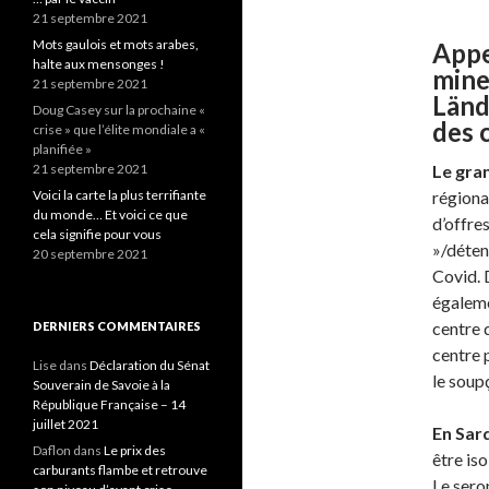
21 septembre 2021
Mots gaulois et mots arabes,
Appe
halte aux mensonges !
mine
21 septembre 2021
Länd
Doug Casey sur la prochaine «
des 
crise » que l’élite mondiale a «
planifiée »
21 septembre 2021
Le gra
Voici la carte la plus terrifiante
régiona
du monde… Et voici ce que
d’offre
cela signifie pour vous
»/déten
20 septembre 2021
Covid. 
égaleme
centre d
DERNIERS COMMENTAIRES
centre 
Lise
dans
Déclaration du Sénat
le soup
Souverain de Savoie à la
République Française – 14
juillet 2021
En Sar
Daflon
dans
Le prix des
être is
carburants flambe et retrouve
Le sero