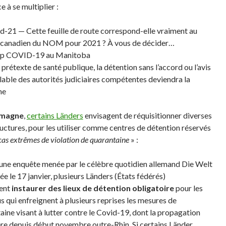
 à se multiplier :
d-21 — Cette feuille de route correspond-elle vraiment au
 canadien du NOM pour 2021 ? À vous de décider…
p COVID-19 au Manitoba
 prétexte de santé publique, la détention sans l’accord ou l’avis
lable des autorités judiciaires compétentes deviendra la
me
emagne
,
certains Länders
envisagent de réquisitionner diverses
ructures, pour les utiliser comme centres de détention réservés
cas extrêmes de violation de quarantaine
» :
 une enquête menée par le célèbre quotidien allemand Die Welt
ée le 17 janvier, plusieurs Länders (États fédérés)
tent
instaurer des lieux de détention obligatoire
pour les
us qui enfreignent à plusieurs reprises les mesures de
aine visant à lutter contre le Covid-19, dont la propagation
ère depuis début novembre outre-Rhin. Si certains Länder