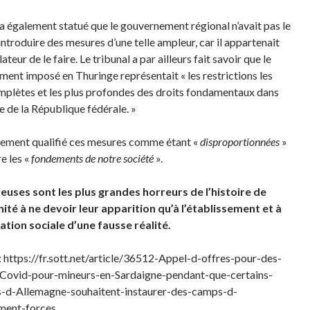
 a également statué que le gouvernement régional n’avait pas le
introduire des mesures d’une telle ampleur, car il appartenait
lateur de le faire. Le tribunal a par ailleurs fait savoir que le
ment imposé en Thuringe représentait « les restrictions les
mplètes et les plus profondes des droits fondamentaux dans
re de la République fédérale. »
alement qualifié ces mesures comme étant «
disproportionnées
»
e les «
fondements de notre société
».
uses sont les plus grandes horreurs de l’histoire de
ité à ne devoir leur apparition qu’à l’établissement et à
cation sociale
d’une fausse réalité
.
: https://fr.sott.net/article/36512-Appel-d-offres-pour-des-
Covid-pour-mineurs-en-Sardaigne-pendant-que-certains-
-d-Allemagne-souhaitent-instaurer-des-camps-d-
ment-forces