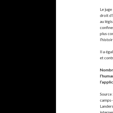
Le juge
droit d’
au légis
confine
plus co
l’histoi
Il a ég
et contr
Nombre
l’human
l’appli
Source 
camps-
Landers
interne