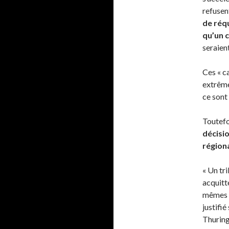
refusen
de réqu
qu’un 
seraien
Ces « c
extrêm
ce sont
Toutefo
décisi
régiona
« Un tri
acquitt
mêmes a
justifié
Thuring