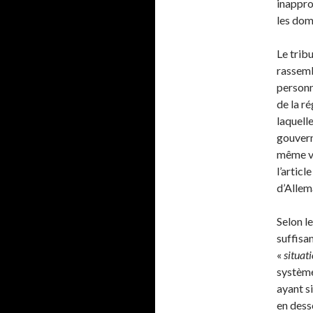
inappro
les doma
Le trib
rassemb
personn
de la ré
laquelle
gouvern
même vi
l’artic
d’Allem
Selon l
suffisan
«
situat
système
ayant s
en dess