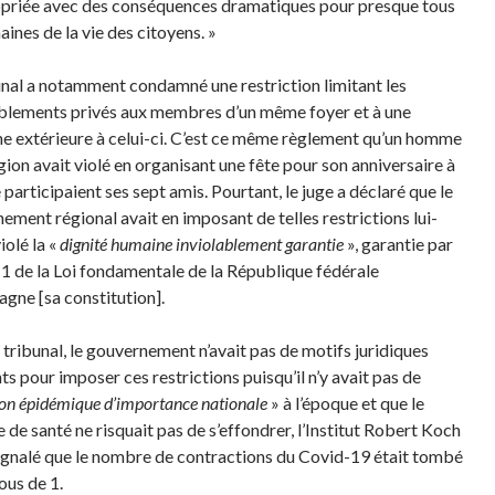
priée avec des conséquences dramatiques pour presque tous
ines de la vie des citoyens. »
unal a notamment condamné une restriction limitant les
lements privés aux membres d’un même foyer et à une
e extérieure à celui-ci. C’est ce même règlement qu’un homme
gion avait violé en organisant une fête pour son anniversaire à
 participaient ses sept amis. Pourtant, le juge a déclaré que le
ement régional avait en imposant de telles restrictions lui-
olé la «
dignité humaine inviolablement garantie
», garantie par
le 1 de la Loi fondamentale de la République fédérale
agne [sa constitution].
e tribunal, le gouvernement n’avait pas de motifs juridiques
ts pour imposer ces restrictions puisqu’il n’y avait pas de
ion épidémique d’importance nationale
» à l’époque et que le
 de santé ne risquait pas de s’effondrer, l’Institut Robert Koch
ignalé que le nombre de contractions du Covid-19 était tombé
ous de 1.