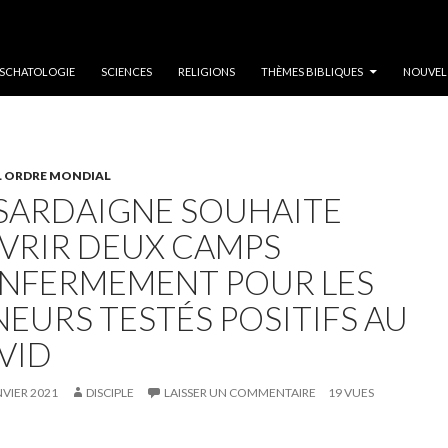
SCHATOLOGIE
SCIENCES
RELIGIONS
THÈMES BIBLIQUES
NOUVEL
 ORDRE MONDIAL
 SARDAIGNE SOUHAITE
VRIR DEUX CAMPS
ENFERMEMENT POUR LES
NEURS TESTÉS POSITIFS AU
VID
NVIER 2021
DISCIPLE
LAISSER UN COMMENTAIRE
19 VUES