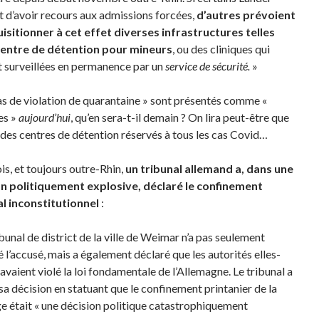
t d’avoir recours aux admissions forcées,
d’autres prévoient
isitionner à cet effet diverses infrastructures telles
centre de détention pour mineurs
, ou des cliniques qui
t surveillées en permanence par un
service de sécurité.
»
as de violation de quarantaine » sont présentés comme «
es »
aujourd’hui
, qu’en sera-t-il demain ? On lira peut-être que
 des centres de détention réservés à tous les cas Covid…
is, et toujours outre-Rhin,
un tribunal allemand a, dans une
on politiquement explosive,
déclaré le confinement
l inconstitutionnel
:
bunal de district de la ville de Weimar n’a pas seulement
é l’accusé, mais a également déclaré que les autorités elles-
vaient violé la loi fondamentale de l’Allemagne. Le tribunal a
 sa décision en statuant que le confinement printanier de la
e était « une décision politique catastrophiquement