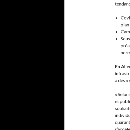
tendance
Covi
plan
Cam
Sous
préa
nor
En All
infrast
à des «
« Selon
et publi
souhai
individ
quarant
s’accél