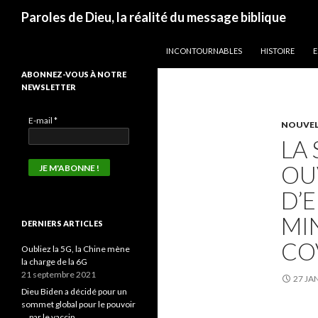
Recherche
Paroles de Dieu, la réalité du message biblique
ALLER AU CONTENU
INCONTOURNABLES
HISTOIRE
E
ABONNEZ-VOUS À NOTRE
NEWSLETTER
E-mail
*
NOUVEL
LA
OU
D’
MI
DERNIERS ARTICLES
CO
Oubliez la 5G, la Chine mène
la charge de la 6G
21 septembre 2021
27 JA
Dieu Biden a décidé pour un
sommet global pour le pouvoir
… par le vaccin