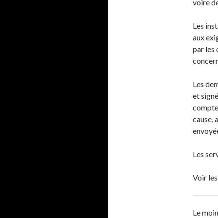
voire d
Les ins
aux exi
par les
concern
Les dem
et signé
compter 
cause, 
envoyée
Les serv
Voir le
Le moin