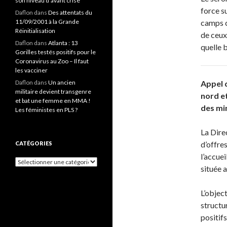
son niveau d’avant crise
force su
Daflon
dans
Des attentats du
11/09/2001 à la Grande
camps c
Réinitialisation
de ceux
Daflon
dans
Atlanta : 13
quelle b
Gorilles testés positifs pour le
Coronavirus au Zoo – Il faut
les vacciner
Daflon
dans
Un ancien
Appel d
militaire devient transgenre
nord et
et bat une femme en MMA !
des mi
Les féministes en PLS ?
La Dire
d’offres
CATÉGORIES
l’accuei
Catégories
située a
L’object
structu
positif