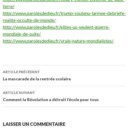
terre/
http://www.parolesdedieu.fr/trump-soutenu-larmee-debriefe-
realite-occulte-de-monde/
http://www.parolesdedieu.fr/elites-us-veulent-guerre-
mondiale-de-suite/
http://www.parolesdedieu.fr/vraie-nature-mondialistes/
Navigation
ARTICLE PRÉCÉDENT
des
La mascarade de la rentrée scolaire
articles
ARTICLE SUIVANT
Comment la Révolution a détruit l’école pour tous
LAISSER UN COMMENTAIRE