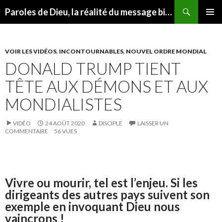
Recherche
Paroles de Dieu, la réalité du message biblique
ALLER
MENU
AU
PRINCI
CONTENU
VOIR LES VIDÉOS
,
INCONTOURNABLES
,
NOUVEL ORDRE MONDIAL
DONALD TRUMP TIENT
TÊTE AUX DÉMONS ET AUX
MONDIALISTES
VIDÉO
24 AOÛT 2020
DISCIPLE
LAISSER UN
COMMENTAIRE
56 VUES
Vivre ou mourir, tel est l’enjeu. Si les
dirigeants des autres pays suivent son
exemple en invoquant Dieu nous
vaincrons !