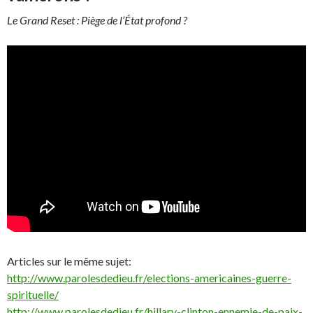
Le Grand Reset : Piège de l’État profond ?
Articles sur le même sujet:
http://www.parolesdedieu.fr/elections-americaines-guerre-
spirituelle/
http://www.parolesdedieu.fr/hillary-clinton-ennemie-de-paix-