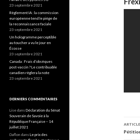
Frexi
23 septembre 2021
Règlement IA : la commission
européenne tend le piège de
la reconnaissance faciale
23 septembre 2021
Un hologramme perceptible
au toucher a vu le jour en
Écosse
23 septembre 2021
Canada : Frais d’obsèques
post-vaccin ? Le contribuable
canadien règlera la note
23 septembre 2021
DERNIERS COMMENTAIRES
Lise
dans
Déclaration du Sénat
Souverain de Savoie à la
Navi
République Française – 14
ARTICL
juillet 2021
des
Pétitio
Daflon
dans
Le prix des