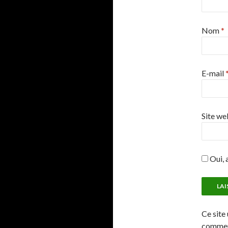
Nom
*
E-mail
Site we
Oui, a
Ce site 
comment