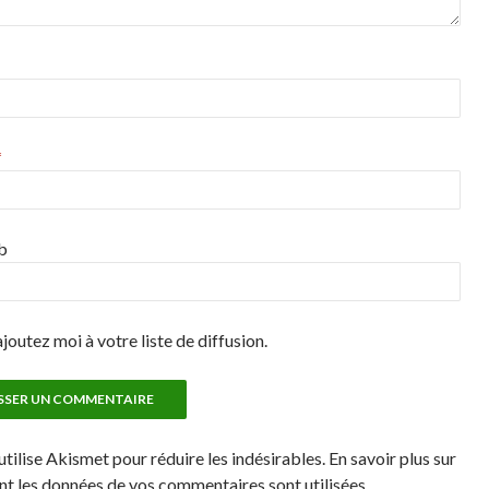
*
b
joutez moi à votre liste de diffusion.
utilise Akismet pour réduire les indésirables. En savoir plus sur
 les données de vos commentaires sont utilisées.