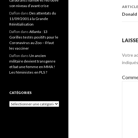
carburants flambe et retrouve
arti
son niveau d’avant crise
ARTICLE
Daflon
dans
Des attentats du
Donald 
11/09/2001 à la Grande
Réinitialisation
Daflon
dans
Atlanta : 13
Gorilles testés positifs pour le
LAISS
Coronavirus au Zoo – Il faut
les vacciner
Votre ad
Daflon
dans
Un ancien
militaire devient transgenre
indiqué
et bat une femme en MMA !
Les féministes en PLS ?
Commen
CATÉGORIES
Catégories