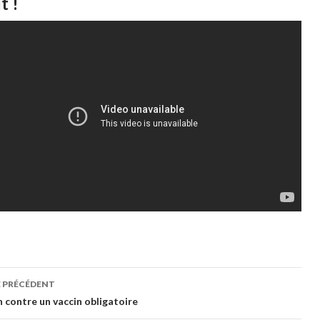
t !
gation
E PRÉCÉDENT
n contre un vaccin obligatoire