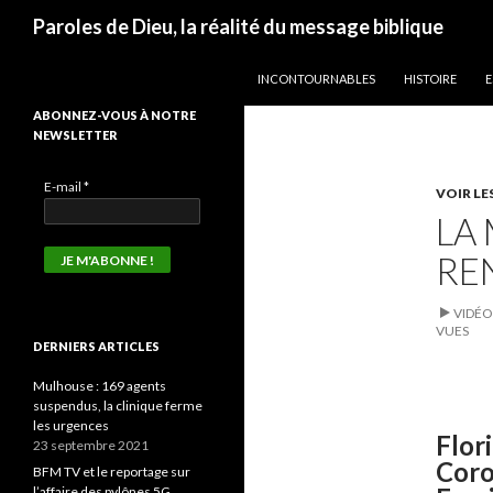
Recherche
Paroles de Dieu, la réalité du message biblique
ALLER AU CONTENU
INCONTOURNABLES
HISTOIRE
E
ABONNEZ-VOUS À NOTRE
NEWSLETTER
E-mail
*
VOIR LE
LA
RE
VIDÉO
VUES
DERNIERS ARTICLES
Mulhouse : 169 agents
suspendus, la clinique ferme
les urgences
Flor
23 septembre 2021
Coro
BFM TV et le reportage sur
l’affaire des pylônes 5G