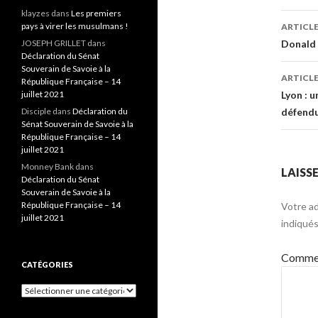
klayzes
dans
Les premiers
Navi
pays à virer les musulmans !
ARTICL
des
JOSEPH GRILLET
dans
Donald 
Déclaration du Sénat
arti
Souverain de Savoie à la
ARTICLE
République Française – 14
juillet 2021
Lyon : u
Disciple
dans
Déclaration du
défendu 
Sénat Souverain de Savoie à la
République Française – 14
juillet 2021
Monney Bank
dans
LAISS
Déclaration du Sénat
Souverain de Savoie à la
République Française – 14
Votre ad
juillet 2021
indiqué
Commen
CATÉGORIES
Catégories