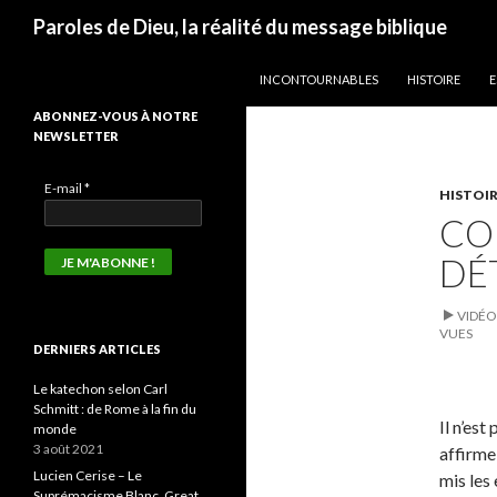
Recherche
Paroles de Dieu, la réalité du message biblique
ALLER AU CONTENU
INCONTOURNABLES
HISTOIRE
E
ABONNEZ-VOUS À NOTRE
NEWSLETTER
E-mail
*
HISTOI
CO
DÉ
VIDÉO
VUES
DERNIERS ARTICLES
Le katechon selon Carl
Schmitt : de Rome à la fin du
Il n’es
monde
3 août 2021
affirme
Lucien Cerise – Le
mis les 
Suprémacisme Blanc, Great