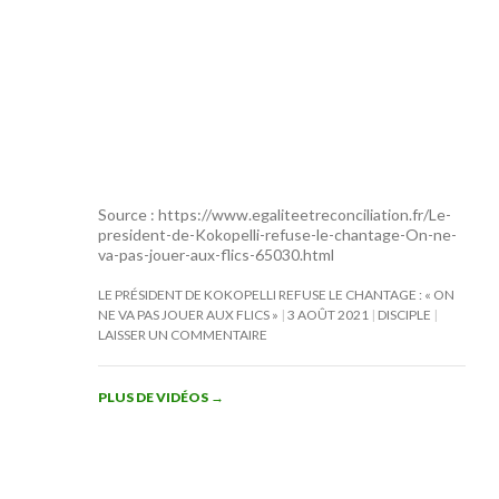
Source : https://www.egaliteetreconciliation.fr/Le-
president-de-Kokopelli-refuse-le-chantage-On-ne-
va-pas-jouer-aux-flics-65030.html
LE PRÉSIDENT DE KOKOPELLI REFUSE LE CHANTAGE : « ON
NE VA PAS JOUER AUX FLICS »
3 AOÛT 2021
DISCIPLE
LAISSER UN COMMENTAIRE
PLUS DE VIDÉOS
→