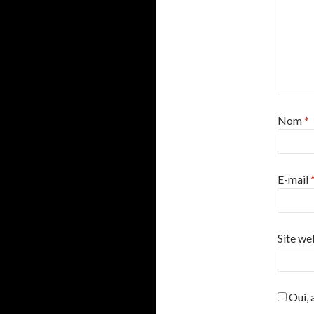
Nom
*
E-mail
Site we
Oui, a