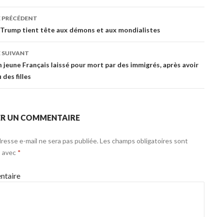
gation
E PRÉCÉDENT
Trump tient tête aux démons et aux mondialistes
cles
 SUIVANT
n jeune Français laissé pour mort par des immigrés, après avoir
des filles
ER UN COMMENTAIRE
resse e-mail ne sera pas publiée.
Les champs obligatoires sont
s avec
*
taire