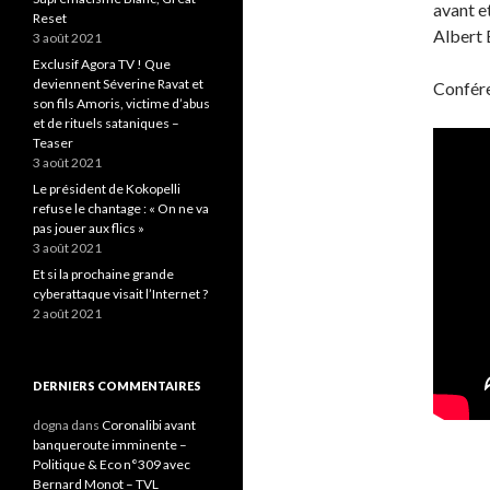
avant et
Reset
Albert 
3 août 2021
Exclusif Agora TV ! Que
deviennent Séverine Ravat et
Confére
son fils Amoris, victime d’abus
et de rituels sataniques –
Teaser
3 août 2021
Le président de Kokopelli
refuse le chantage : « On ne va
pas jouer aux flics »
3 août 2021
Et si la prochaine grande
cyberattaque visait l’Internet ?
2 août 2021
DERNIERS COMMENTAIRES
dogna
dans
Coronalibi avant
banqueroute imminente –
Politique & Eco n°309 avec
Bernard Monot – TVL