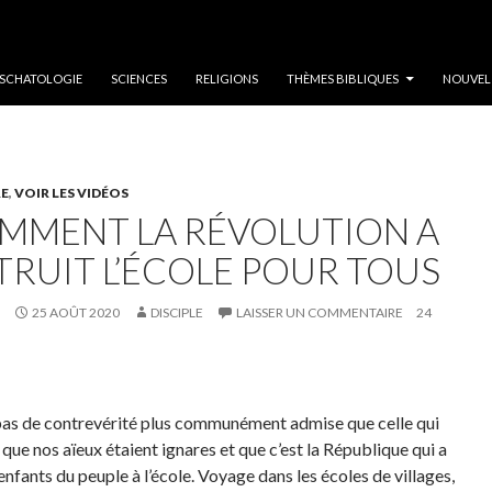
SCHATOLOGIE
SCIENCES
RELIGIONS
THÈMES BIBLIQUES
NOUVEL
RE
,
VOIR LES VIDÉOS
MMENT LA RÉVOLUTION A
TRUIT L’ÉCOLE POUR TOUS
25 AOÛT 2020
DISCIPLE
LAISSER UN COMMENTAIRE
24
t pas de contrevérité plus communément admise que celle qui
 que nos aïeux étaient ignares et que c’est la République qui a
enfants du peuple à l’école. Voyage dans les écoles de villages,