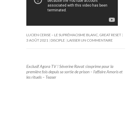
LUCIEN CERISE – LE SUPRÉMACISME BLANC, GREAT RESET
3 AOÛT 2021
DISCIPLE
LAISSER UN COMMENTAIRE
Exclusif Agora TV ! Séverine Ravat s’exprime pour la
première fois depuis sa sortie de prison – l’affaire Amoris et
les rituels – Teaser