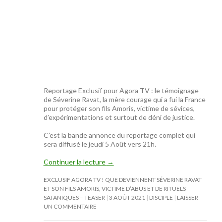
Reportage Exclusif pour Agora TV : le témoignage
de Séverine Ravat, la mère courage qui a fui la France
pour protéger son fils Amoris, victime de sévices,
d’expérimentations et surtout de déni de justice.
C’est la bande annonce du reportage complet qui
sera diffusé le jeudi 5 Août vers 21h.
Continuer la lecture
→
EXCLUSIF AGORA TV ! QUE DEVIENNENT SÉVERINE RAVAT
ET SON FILS AMORIS, VICTIME D’ABUS ET DE RITUELS
SATANIQUES – TEASER
3 AOÛT 2021
DISCIPLE
LAISSER
UN COMMENTAIRE