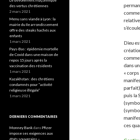
Le dévoiement maçonnique
permane
des vertus chrétiennes
2 mars 2021
comme l
Menu sans viande à Lyon : la
relative
mairie du IIe arrondissement
s’écoule
offre des steaks hachés aux
enfants
1 mars 2021
Dieu est
Pays-Bas : épidémie mortelle
créatio
de Covid dans une maison de
comme si
repos 15 jours après la
dans un
vaccination des résidents
1 mars 2021
« corps 
Kazakhstan : des chrétiens
manifest
condamnés pour “activité
parfait
religieuse illégale”
puis la 
1 mars 2021
(symbol
(symbol
DERNIERS COMMENTAIRES
manifes
ces qua
Monney Bank
dans
Pfizer
impose ses exigences aux
états souverains –