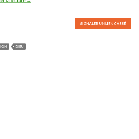
er la lecture
→
SIGNALER UN LIEN CASSÉ
TION
DIEU