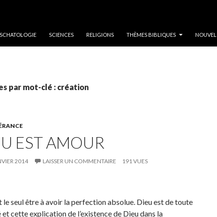
SCHATOLOGIE
SCIENCES
RELIGIONS
THÈMES BIBLIQUES
NOUVEL
es par mot-clé : création
PÉRANCE
EU EST AMOUR
NVIER 2014
LAISSER UN COMMENTAIRE
191 VUES
 le seul être à avoir la perfection absolue. Dieu est de toute
 et cette explication de l’existence de Dieu dans la