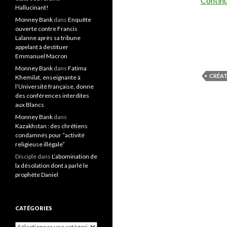
Continu
Hallucinant!
Monney Bank
dans
Enquête
ouverte contre Francis
Lalanne après sa tribune
appelant à destituer
Emmanuel Macron
Monney Bank
dans
Fatima
CRÉA
Khemilat, enseignante à
l’Université française, donne
des conférences interdites
aux Blancs
Monney Bank
dans
Kazakhstan : des chrétiens
condamnés pour “activité
religieuse illégale”
Disciple
dans
L’abomination de
la désolation dont a parlé le
prophète Daniel
CATÉGORIES
Catégories