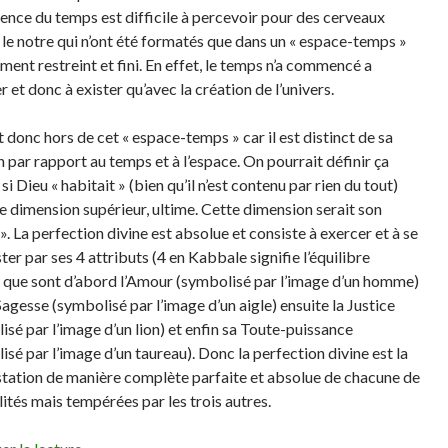
nce du temps est difficile à percevoir pour des cerveaux
e notre qui n’ont été formatés que dans un « espace-temps »
ment restreint et fini. En effet, le temps n’a commencé a
r et donc à exister qu’avec la création de l’univers.
 donc hors de cet « espace-temps » car il est distinct de sa
n par rapport au temps et à l’espace. On pourrait définir ça
 Dieu « habitait » (bien qu’il n’est contenu par rien du tout)
e dimension supérieur, ultime. Cette dimension serait son
». La perfection divine est absolue et consiste à exercer et à se
er par ses 4 attributs (4 en Kabbale signifie l’équilibre
) que sont d’abord l’Amour (symbolisé par l’image d’un homme)
Sagesse (symbolisé par l’image d’un aigle) ensuite la Justice
isé par l’image d’un lion) et enfin sa Toute-puissance
isé par l’image d’un taureau). Donc la perfection divine est la
tation de manière complète parfaite et absolue de chacune de
lités mais tempérées par les trois autres.