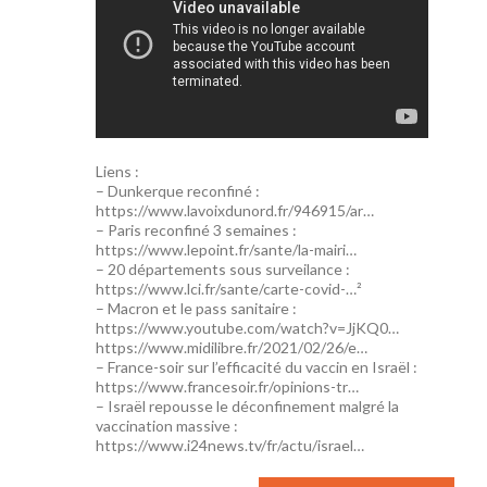
Liens :
– Dunkerque reconfiné :
https://www.lavoixdunord.fr/946915/ar…
– Paris reconfiné 3 semaines :
https://www.lepoint.fr/sante/la-mairi…
– 20 départements sous surveilance :
https://www.lci.fr/sante/carte-covid-…²
– Macron et le pass sanitaire :
https://www.youtube.com/watch?v=JjKQ0…
https://www.midilibre.fr/2021/02/26/e…
– France-soir sur l’efficacité du vaccin en Israël :
https://www.francesoir.fr/opinions-tr…
– Israël repousse le déconfinement malgré la
vaccination massive :
https://www.i24news.tv/fr/actu/israel…