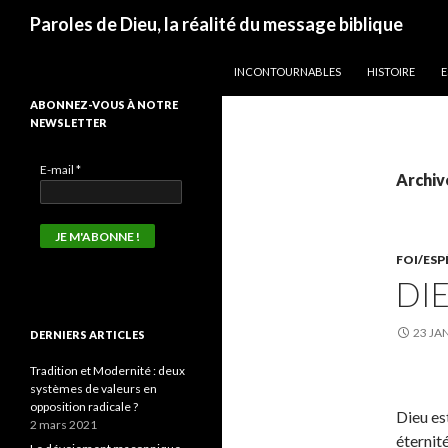
Recherche
Paroles de Dieu, la réalité du message biblique
ALLER AU CONTENU
INCONTOURNABLES
HISTOIRE
E
ABONNEZ-VOUS À NOTRE
NEWSLETTER
E-mail
*
Archiv
FOI/ES
DI
23 JA
DERNIERS ARTICLES
Tradition et Modernité : deux
systèmes de valeurs en
opposition radicale ?
Dieu est
2 mars 2021
éternité