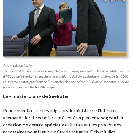
© AP / Michael Sohn
12 mars 2018. De gauche à droite, Olaf Scholz, vice-président du Parti social-démocrate
(SPD), Angela Merkel, chancelière et présidente de l’Union chrétienne-démocrate (CDU)
et Horst Seehofer, président de l’Union chrétienne-sociale (CSU) lors d’une conférence de
presse commune à Berlin, Allemagne.
Le « masterplan » de Seehofer
Pour régler la crise des migrants, le ministre de l’Intérieur
allemand Horst Seehofer a présenté un plan
envisageant la
création de centre spéciaux
et instaurant les procédures
nécessaires pour juguler le flux de réfugiés. Début juillet,