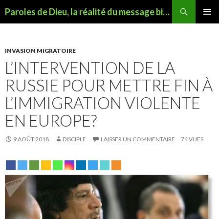
Recherche
Paroles de Dieu, la réalité du message biblique
ALLER AU CONTENU
MENU
PRINCI
INVASION MIGRATOIRE
L’INTERVENTION DE LA
RUSSIE POUR METTRE FIN À
L’IMMIGRATION VIOLENTE
EN EUROPE?
9 AOÛT 2018
DISCIPLE
LAISSER UN COMMENTAIRE
74 VUES