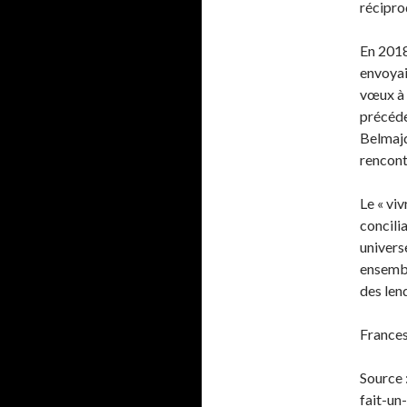
récipro
En 2018
envoyai
vœux à 
précéde
Belmajd
rencontr
Le « viv
concili
universe
ensembl
des len
Frances
Source 
fait-u