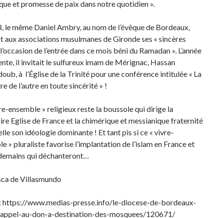
que et promesse de paix dans notre quotidien ».
, le même Daniel Ambry, au nom de l’évêque de Bordeaux,
t aux associations musulmanes de Gironde ses « sincères
l’occasion de l’entrée dans ce mois béni du Ramadan ». L’année
nte, il invitait le sulfureux imam de Mérignac, Hassan
oub, à l’Église de la Trinité pour une conférence intitulée « La
e de l’autre en toute sincérité » !
re-ensemble » religieux reste la boussole qui dirige la
aire Eglise de France et la chimérique et messianique fraternité
lle son idéologie dominante ! Et tant pis si ce « vivre-
e » pluraliste favorise l’implantation de l’islam en France et
demains qui déchanteront…
ca de Villasmundo
: https://www.medias-presse.info/le-diocese-de-bordeaux-
n-appel-au-don-a-destination-des-mosquees/120671/