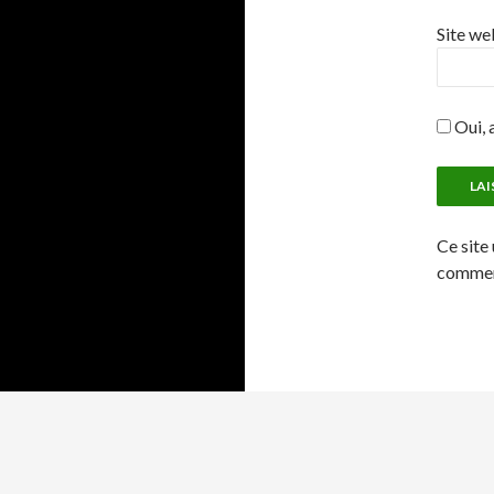
Site we
Oui, a
Ce site 
comment