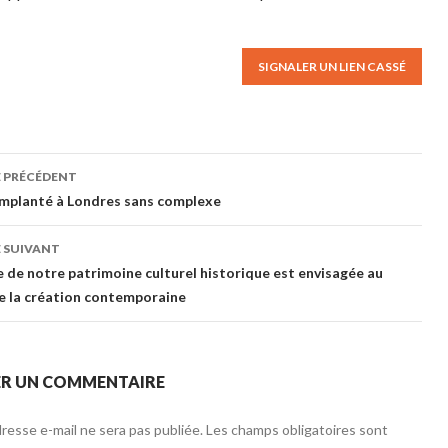
SIGNALER UN LIEN CASSÉ
E PRÉCÉDENT
gation des articles
 implanté à Londres sans complexe
 SUIVANT
e de notre patrimoine culturel historique est envisagée au
de la création contemporaine
ER UN COMMENTAIRE
resse e-mail ne sera pas publiée.
Les champs obligatoires sont