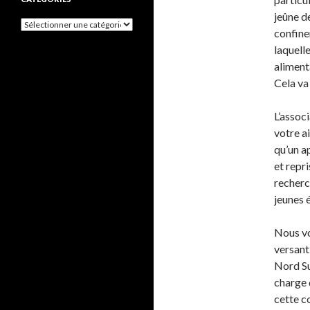
jeûne d
Catégories
confine
laquell
aliment
Cela va
L’assoc
votre a
qu’un a
et repr
recherc
jeunes é
Nous vo
versant
Nord Su
charge d
cette c