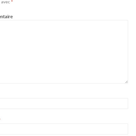
s avec
*
taire
*