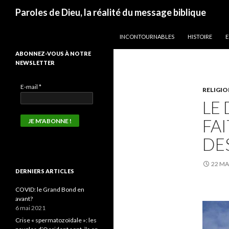
Recherche
Paroles de Dieu, la réalité du message biblique
ALLER AU CONTENU
INCONTOURNABLES
HISTOIRE
E
ABONNEZ-VOUS À NOTRE
NEWSLETTER
E-mail
*
RELIGIO
LE
FAI
DE
22 MA
DERNIERS ARTICLES
COVID: le Grand Bond en
avant?
6 mai 2021
Crise « spermatozoïdale »: les