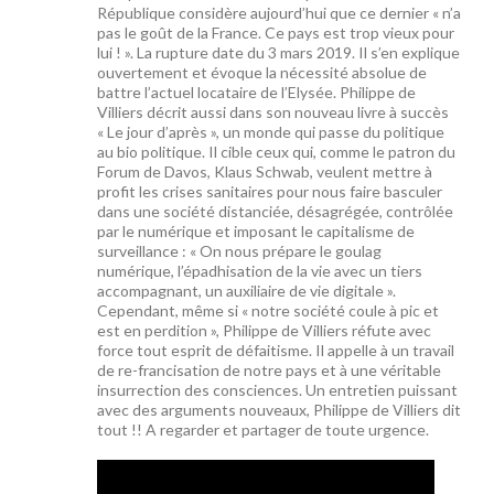
République considère aujourd’hui que ce dernier « n’a
pas le goût de la France. Ce pays est trop vieux pour
lui ! ». La rupture date du 3 mars 2019. Il s’en explique
ouvertement et évoque la nécessité absolue de
battre l’actuel locataire de l’Elysée. Philippe de
Villiers décrit aussi dans son nouveau livre à succès
« Le jour d’après », un monde qui passe du politique
au bio politique. Il cible ceux qui, comme le patron du
Forum de Davos, Klaus Schwab, veulent mettre à
profit les crises sanitaires pour nous faire basculer
dans une société distanciée, désagrégée, contrôlée
par le numérique et imposant le capitalisme de
surveillance : « On nous prépare le goulag
numérique, l’épadhisation de la vie avec un tiers
accompagnant, un auxiliaire de vie digitale ».
Cependant, même si « notre société coule à pic et
est en perdition », Philippe de Villiers réfute avec
force tout esprit de défaitisme. Il appelle à un travail
de re-francisation de notre pays et à une véritable
insurrection des consciences. Un entretien puissant
avec des arguments nouveaux, Philippe de Villiers dit
tout !! A regarder et partager de toute urgence.