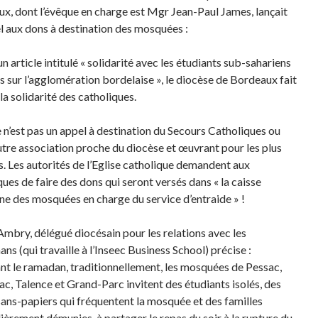
x, dont l’évêque en charge est Mgr Jean-Paul James, lançait
l aux dons à destination des mosquées :
n article intitulé « solidarité avec les étudiants sub-sahariens
s sur l’agglomération bordelaise », le diocèse de Bordeaux fait
la solidarité des catholiques.
 n’est pas un appel à destination du Secours Catholiques ou
utre association proche du diocèse et œuvrant pour les plus
. Les autorités de l’Eglise catholique demandent aux
ques de faire des dons qui seront versés dans « la caisse
 des mosquées en charge du service d’entraide » !
Ambry, délégué diocésain pour les relations avec les
s (qui travaille à l’Inseec Business School) précise :
nt le ramadan, traditionnellement, les mosquées de Pessac,
c, Talence et Grand-Parc invitent des étudiants isolés, des
sans-papiers qui fréquentent la mosquée et des familles
lièrement démunies, à partager le repas du soir à la rupture du