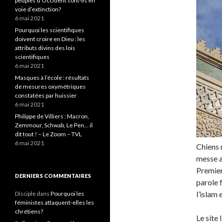
peuples d’Occident sont-ils en
voie d’extinction?
6 mai 2021
Pourquoi les scientifiques
doivent croire en Dieu : les
attributs divins des lois
scientifiques
6 mai 2021
Masques à l’école : résultats
de mesures oxymétriques
constatées par huissier
6 mai 2021
Philippe de Villiers : Macron,
Zemmour, Schwab, Le Pen… il
dit tout ! – Le Zoom – TVL
6 mai 2021
Chiens 
messe a
Premier
DERNIERS COMMENTAIRES
parole f
l’islam 
Disciple
dans
Pourquoi les
féministes attaquent-elles les
chrétiens?
Le site