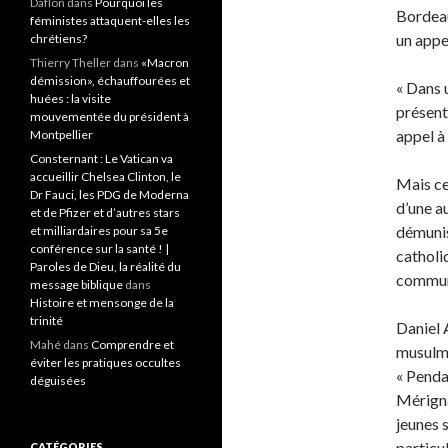
Daflon
dans
Pourquoi les
Bordeau
féministes attaquent-elles les
un appe
chrétiens?
Thierry Theller
dans
«Macron
démission», échauffourées et
« Dans u
huées : la visite
présent
mouvementée du président à
appel à 
Montpellier
Consternant : Le Vatican va
accueillir Chelsea Clinton, le
Mais ce
Dr Fauci, les PDG de Moderna
d’une a
et de Pfizer et d’autres stars
démunis
et milliardaires pour sa 5e
conférence sur la santé ! |
catholi
Paroles de Dieu, la réalité du
commune
message biblique
dans
Histoire et mensonge de la
trinité
Daniel 
Mahé
dans
Comprendre et
musulman
éviter les pratiques occultes
« Penda
déguisées
Mérigna
jeunes 
particu
CATÉGORIES