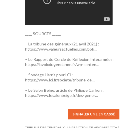
____ SOURCES _____
– La tribune des généraux (21 avril 2021) :
https://www.valeursactuelles.com/poli…
– Le Rapport du Cercle de Réflexion Interarmées :
https://lavoixdugendarme.fr/wp-conten…
– Sondage Harris pour LCI :
https://www.lci.fr/societe/tribune-de…
– Le Salon Beige, article de Philippe Carhon :
https://www.lesalonbeige.fr/des-gener…
SIGNALER UN LIEN CASSÉ
TRIBUNE DES GÉNÉRAUX : LA RÉACTION DE VIRGINIE VOTA