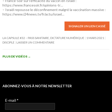
– France-soir sur l’efficacité du vaccin en Israël :
https://www.francesoir.fr/opinions-tr…
– Israël repousse le déconfinement malgré la vaccination massive :
https://www.i24news.tv/fr/actu/israel…
SIGNALER UN LIEN CASSÉ
LA CAPSULE #32 – PASS SANITAIRE, DICTATURE NUMÉRIQUE
1 MARS 2021
DISCIPLE
LAISSER UN COMMENTAIRE
PLUS DE VIDÉOS
→
ABONNEZ-VOUS À NOTRE NEWSLETTER
E-mail
*