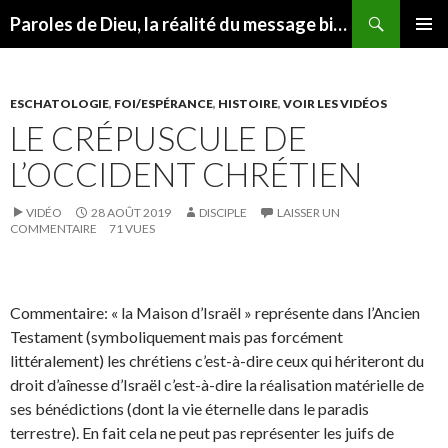
Recherche
Paroles de Dieu, la réalité du message biblique
ALLER AU CONTENU
MENU
PRINCI
ESCHATOLOGIE
,
FOI/ESPÉRANCE
,
HISTOIRE
,
VOIR LES VIDÉOS
LE CRÉPUSCULE DE
L’OCCIDENT CHRÉTIEN
VIDÉO
28 AOÛT 2019
DISCIPLE
LAISSER UN
COMMENTAIRE
71 VUES
Commentaire: « la Maison d’Israël » représente dans l’Ancien
Testament (symboliquement mais pas forcément
littéralement) les chrétiens c’est-à-dire ceux qui hériteront du
droit d’aînesse d’Israël c’est-à-dire la réalisation matérielle de
ses bénédictions (dont la vie éternelle dans le paradis
terrestre). En fait cela ne peut pas représenter les juifs de