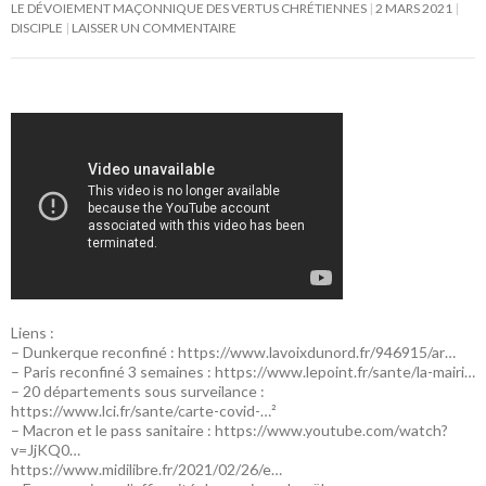
LE DÉVOIEMENT MAÇONNIQUE DES VERTUS CHRÉTIENNES
2 MARS 2021
DISCIPLE
LAISSER UN COMMENTAIRE
Liens :
– Dunkerque reconfiné :
https://www.lavoixdunord.fr/946915/ar…
– Paris reconfiné 3 semaines :
https://www.lepoint.fr/sante/la-mairi…
– 20 départements sous surveilance :
https://www.lci.fr/sante/carte-covid-…²
– Macron et le pass sanitaire :
https://www.youtube.com/watch?
v=JjKQ0…
https://www.midilibre.fr/2021/02/26/e…