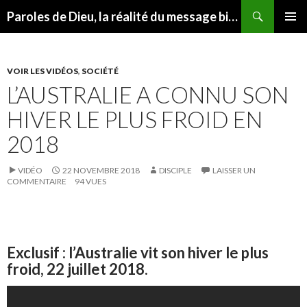
Recherche
Paroles de Dieu, la réalité du message biblique
ALLER AU CONTENU
MENU
PRINCI
VOIR LES VIDÉOS
,
SOCIÉTÉ
L’AUSTRALIE A CONNU SON
HIVER LE PLUS FROID EN
2018
VIDÉO
22 NOVEMBRE 2018
DISCIPLE
LAISSER UN
COMMENTAIRE
94 VUES
Exclusif : l’Australie vit son hiver le plus
froid, 22 juillet 2018.