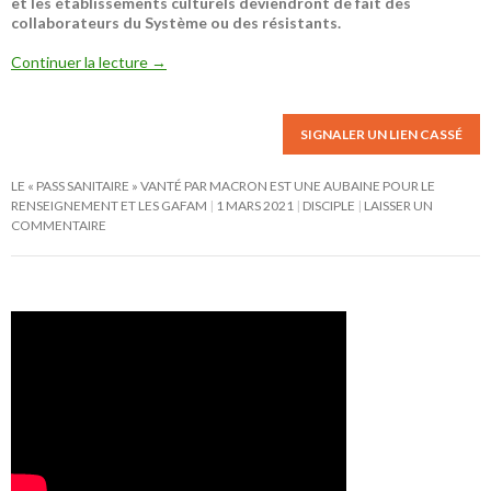
et les établissements culturels deviendront de fait des
collaborateurs du Système ou des résistants.
Continuer la lecture
→
SIGNALER UN LIEN CASSÉ
LE « PASS SANITAIRE » VANTÉ PAR MACRON EST UNE AUBAINE POUR LE
RENSEIGNEMENT ET LES GAFAM
1 MARS 2021
DISCIPLE
LAISSER UN
COMMENTAIRE