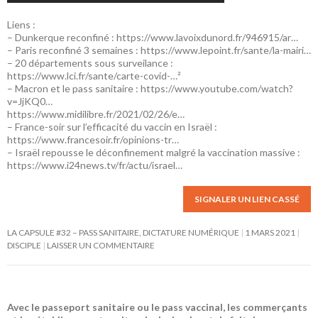
Liens :
– Dunkerque reconfiné :
https://www.lavoixdunord.fr/946915/ar…
– Paris reconfiné 3 semaines :
https://www.lepoint.fr/sante/la-mairi…
– 20 départements sous surveilance :
https://www.lci.fr/sante/carte-covid-…²
– Macron et le pass sanitaire :
https://www.youtube.com/watch?
v=JjKQ0…
https://www.midilibre.fr/2021/02/26/e…
– France-soir sur l’efficacité du vaccin en Israël :
https://www.francesoir.fr/opinions-tr…
– Israël repousse le déconfinement malgré la vaccination massive :
https://www.i24news.tv/fr/actu/israel…
SIGNALER UN LIEN CASSÉ
LA CAPSULE #32 – PASS SANITAIRE, DICTATURE NUMÉRIQUE
1 MARS 2021
DISCIPLE
LAISSER UN COMMENTAIRE
Avec le passeport sanitaire ou le pass vaccinal, les commerçants