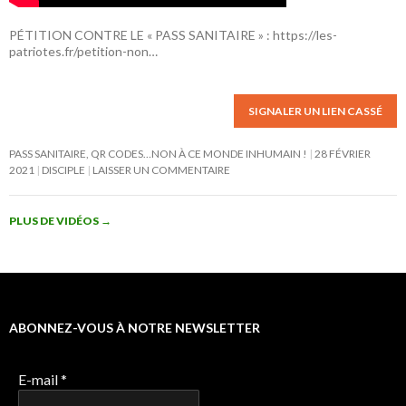
PÉTITION CONTRE LE « PASS SANITAIRE » :
https://les-
patriotes.fr/petition-non…
SIGNALER UN LIEN CASSÉ
PASS SANITAIRE, QR CODES…NON À CE MONDE INHUMAIN !
28 FÉVRIER
2021
DISCIPLE
LAISSER UN COMMENTAIRE
PLUS DE VIDÉOS
→
ABONNEZ-VOUS À NOTRE NEWSLETTER
E-mail
*