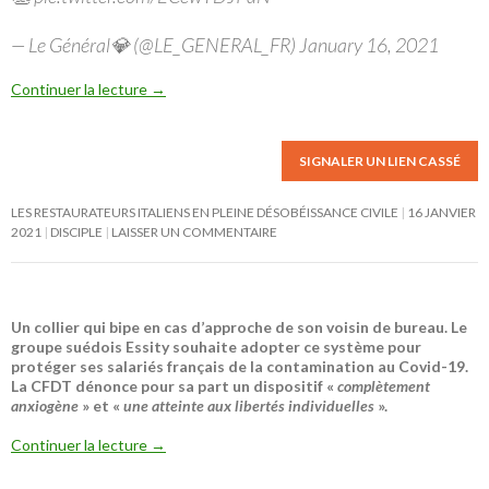
— Le Général💎 (@LE_GENERAL_FR) January 16, 2021
Continuer la lecture
→
SIGNALER UN LIEN CASSÉ
LES RESTAURATEURS ITALIENS EN PLEINE DÉSOBÉISSANCE CIVILE
16 JANVIER
2021
DISCIPLE
LAISSER UN COMMENTAIRE
Un collier qui bipe en cas d’approche de son voisin de bureau. Le
groupe suédois Essity souhaite adopter ce système pour
protéger ses salariés français de la contamination au Covid-19.
La CFDT dénonce pour sa part un dispositif «
complètement
anxiogène
» et «
une atteinte aux libertés individuelles
».
Continuer la lecture
→