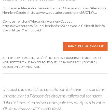
Pour suivre Alexandra Henrion-Caude : Chaîne Youtube d’Alexandra
Henrion-Caude :
https://www.youtube.com/channel/UCTxY…
Compte Twitter d’Alexandra Henrion-Caude :
https://twitter.com/CaudeHenrion?s=20
et avec le Collectif Reinfo
Covid
https://reinfocovid.fr
SIGNALER UN LIEN CASSÉ
ACTE II : COVID, VACCIN, LA GÉNÉTICIENNE ALEXANDRA HENRION-CAUDE
NOUS DIT TOUT – LE SAMEDI POLITIQUE
16 JANVIER 2021
DISCIPLE
LAISSER UN COMMENTAIRE
Un toast à la santé de la constitution italienne .. ce soir dans
un restaurant à Pérouse des citoyens italiens qui scandent
"Liberté Liberté" en présence des policiers #IoApro à la votre
👏 pic.twitter.com/ECewYDJPaN