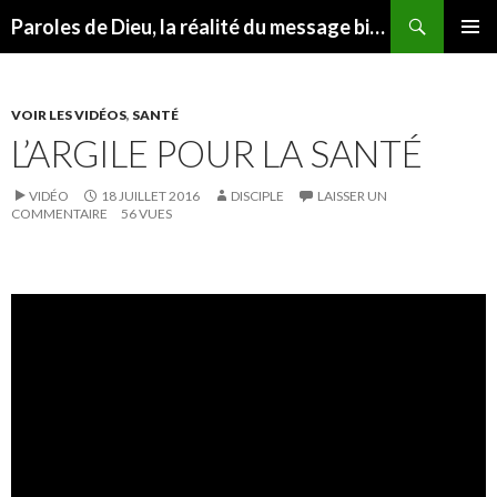
Recherche
Paroles de Dieu, la réalité du message biblique
ALLER AU CONTENU
MENU
PRINCI
VOIR LES VIDÉOS
,
SANTÉ
L’ARGILE POUR LA SANTÉ
VIDÉO
18 JUILLET 2016
DISCIPLE
LAISSER UN
COMMENTAIRE
56 VUES