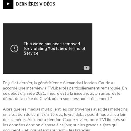
DERNIÈRES VIDÉOS
En juillet dernier, la généticienne Alexandra Henrion-Caude a
accordé une interview à TVLibertés particulièrement remarquée. En
ce début d’année 2021, l’heure est à la mise à jour. Un an après le
début de la crise du Covid, où en sommes-nous réellement ?
Alors que les médias multiplient les controverses avec des médecins
en situation de conflit d’intérêts, le vrai débat scientifique a lieu loin
des caméras. Alexandra Henrion-Caude revient pour TVLibertés sur
les données dont on dispose à ce jour, sur les grands sujets qui
occupent – et inquiètent souvent – les Français.