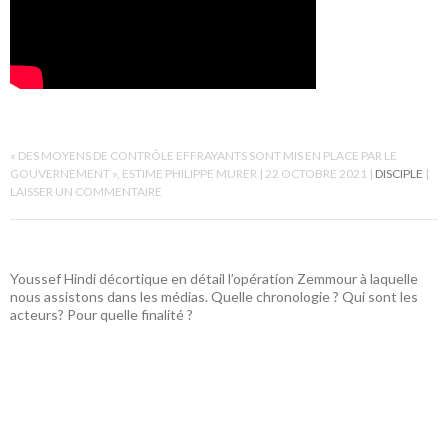
« DES MOYENS DE CONTRÔLE EFFRAYANTS SONT MIS EN PLACE PAR LE
GOUVERNEMENT », ESTIME PHILIPPE MURER
22 OCTOBRE 2021
DISCIPLE
LAISSER UN COMMENTAIRE
Youssef Hindi décortique en détail l’opération Zemmour à laquelle
nous assistons dans les médias. Quelle chronologie ? Qui sont les
acteurs? Pour quelle finalité ?