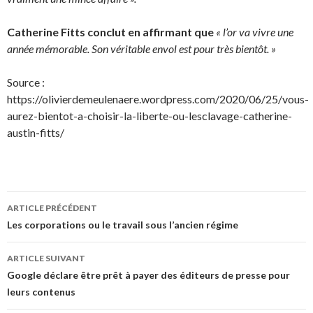
Catherine Fitts conclut en affirmant que
« l’or va vivre une
année mémorable. Son véritable envol est pour très bientôt. »
Source :
https://olivierdemeulenaere.wordpress.com/2020/06/25/vous-
aurez-bientot-a-choisir-la-liberte-ou-lesclavage-catherine-
austin-fitts/
Navigation
ARTICLE PRÉCÉDENT
des
Les corporations ou le travail sous l’ancien régime
articles
ARTICLE SUIVANT
Google déclare être prêt à payer des éditeurs de presse pour
leurs contenus