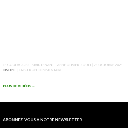
LE GOULAG C’EST MAINTENANT – ABBÉ OLIVIER RIOULT
21 OCTOBRE 2021
DISCIPLE
LAISSER UN COMMENTAIRE
PLUS DE VIDÉOS
→
ABONNEZ-VOUS À NOTRE NEWSLETTER