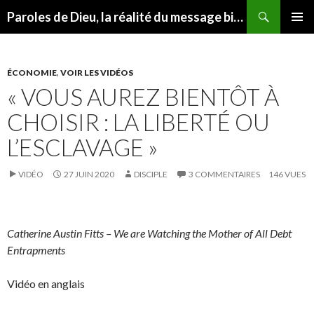
Recherche
Paroles de Dieu, la réalité du message biblique
ALLER
MENU
AU
PRINCI
CONTENU
ÉCONOMIE
,
VOIR LES VIDÉOS
« VOUS AUREZ BIENTÔT À
CHOISIR : LA LIBERTÉ OU
L’ESCLAVAGE »
VIDÉO
27 JUIN 2020
DISCIPLE
3 COMMENTAIRES
146 VUES
Catherine Austin Fitts – We are Watching the Mother of All Debt
Entrapments
Vidéo en anglais