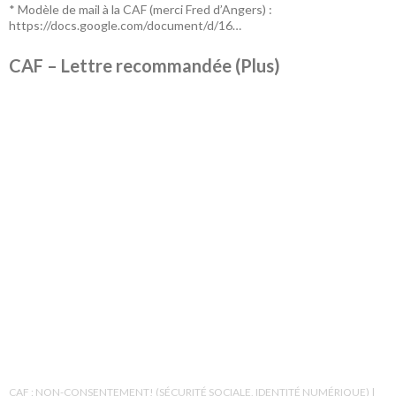
* Modèle de mail à la CAF (merci Fred d’Angers) :
https://docs.google.com/document/d/16…
CAF – Lettre recommandée (Plus)
CAF : NON-CONSENTEMENT! (SÉCURITÉ SOCIALE, IDENTITÉ NUMÉRIQUE)