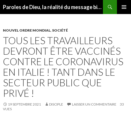
Recherche
Paroles de Dieu, la réalité du message biblique
ALLER
MENU
AU
PRINCI
CONTENU
NOUVEL ORDRE MONDIAL
,
SOCIÉTÉ
TOUS LES TRAVAILLEURS
DEVRONT ÊTRE VACCINÉS
CONTRE LE CORONAVIRUS
EN ITALIE ! TANT DANS LE
SECTEUR PUBLIC QUE
PRIVÉ !
19 SEPTEMBRE 2021
DISCIPLE
LAISSER UN COMMENTAIRE
33
VUES