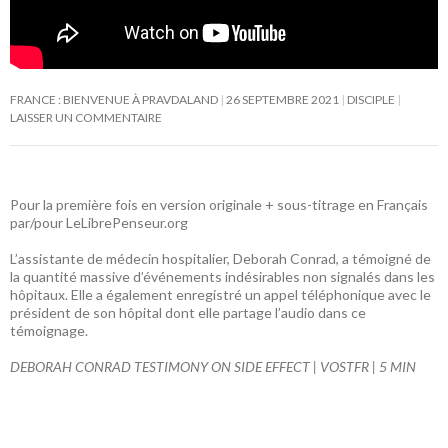
FRANCE : BIENVENUE À PRAVDALAND
26 SEPTEMBRE 2021
DISCIPLE
LAISSER UN COMMENTAIRE
Pour la première fois en version originale + sous-titrage en Français
par/pour LeLibrePenseur.org
L’assistante de médecin hospitalier, Deborah Conrad, a témoigné de
la quantité massive d’événements indésirables non signalés dans les
hôpitaux. Elle a également enregistré un appel téléphonique avec le
président de son hôpital dont elle partage l’audio dans ce
témoignage.
DEBORAH CONRAD TESTIMONY ON SIDE EFFECT | VOSTFR | 5 MIN