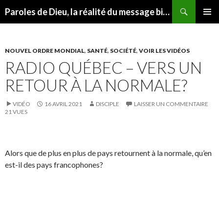
Recherche
Paroles de Dieu, la réalité du message biblique
ALLER
MENU
AU
PRINCI
CONTENU
NOUVEL ORDRE MONDIAL
,
SANTÉ
,
SOCIÉTÉ
,
VOIR LES VIDÉOS
RADIO QUÉBEC – VERS UN
RETOUR À LA NORMALE?
VIDÉO
16 AVRIL 2021
DISCIPLE
LAISSER UN COMMENTAIRE
21 VUES
Alors que de plus en plus de pays retournent à la normale, qu’en
est-il des pays francophones?