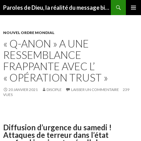
Recherche
Paroles de Dieu, la réalité du message biblique
ALLER
MENU
AU
PRINCI
CONTENU
NOUVEL ORDRE MONDIAL
« Q-ANON » A UNE
RESSEMBLANCE
FRAPPANTE AVEC L’
« OPÉRATION TRUST »
20 JANVIER 2021
DISCIPLE
LAISSER UN COMMENTAIRE
239
VUES
Diffusion d’urgence du samedi !
Attaques de terreur dans l’état