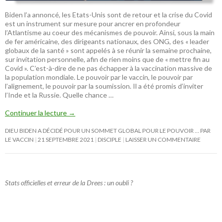
Biden l’a annoncé, les Etats-Unis sont de retour et la crise du Covid
est un instrument sur mesure pour ancrer en profondeur
l’Atlantisme au coeur des mécanismes de pouvoir. Ainsi, sous la main
de fer américaine, des dirigeants nationaux, des ONG, des « leader
globaux de la santé » sont appelés à se réunir la semaine prochaine,
sur invitation personnelle, afin de rien moins que de « mettre fin au
Covid ». C’est-à-dire de ne pas échapper à la vaccination massive de
la population mondiale. Le pouvoir par le vaccin, le pouvoir par
l’alignement, le pouvoir par la soumission. Il a été promis d’inviter
l’Inde et la Russie. Quelle chance …
Continuer la lecture
→
DIEU BIDEN A DÉCIDÉ POUR UN SOMMET GLOBAL POUR LE POUVOIR … PAR
LE VACCIN
21 SEPTEMBRE 2021
DISCIPLE
LAISSER UN COMMENTAIRE
Stats officielles et erreur de la Drees : un oubli ?