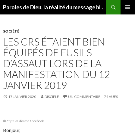
Recherche
Paroles de Dieu, la réalité du message biblique
ALLER AU CONTENU
MENU
PRINCI
SOCIÉTÉ
LES CRS ÉTAIENT BIEN
ÉQUIPÉS DE FUSILS
D’ASSAUT LORS DE LA
MANIFESTATION DU 12
JANVIER 2019
17 JANVIER 2020
DISCIPLE
UN COMMENTAIRE
74 VUES
© Capture d’écran Facebook
Bonjour,