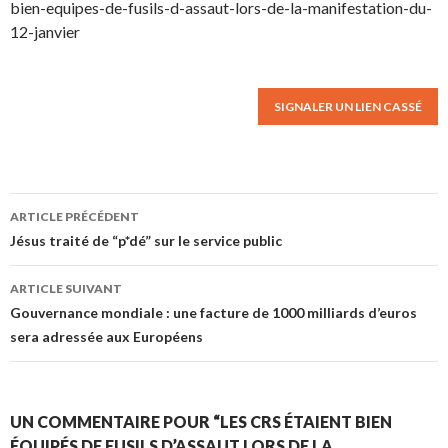
bien-equipes-de-fusils-d-assaut-lors-de-la-manifestation-du-
12-janvier
SIGNALER UN LIEN CASSÉ
ARTICLE PRÉCÉDENT
Navigation des articles
Jésus traité de “p*dé” sur le service public
ARTICLE SUIVANT
Gouvernance mondiale : une facture de 1000 milliards d’euros
sera adressée aux Européens
UN COMMENTAIRE POUR “LES CRS ÉTAIENT BIEN
ÉQUIPÉS DE FUSILS D’ASSAUT LORS DE LA