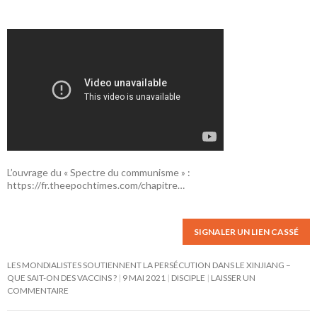
L’ouvrage du « Spectre du communisme » :
https://fr.theepochtimes.com/chapitre…
SIGNALER UN LIEN CASSÉ
LES MONDIALISTES SOUTIENNENT LA PERSÉCUTION DANS LE XINJIANG –
QUE SAIT-ON DES VACCINS ?
9 MAI 2021
DISCIPLE
LAISSER UN
COMMENTAIRE