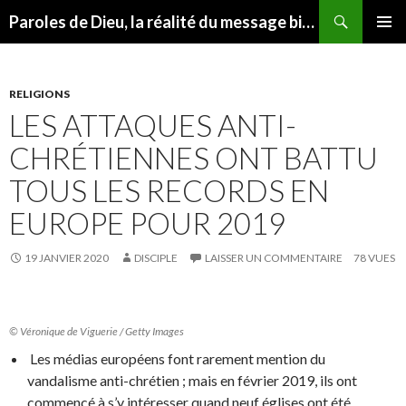
Recherche
Paroles de Dieu, la réalité du message biblique
ALLER
MENU
AU
PRINCI
CONTENU
RELIGIONS
LES ATTAQUES ANTI-
CHRÉTIENNES ONT BATTU
TOUS LES RECORDS EN
EUROPE POUR 2019
19 JANVIER 2020
DISCIPLE
LAISSER UN COMMENTAIRE
78 VUES
© Véronique de Viguerie / Getty Images
Les médias européens font rarement mention du
vandalisme anti-chrétien ; mais en février 2019, ils ont
commencé à s’y intéresser quand neuf églises ont été