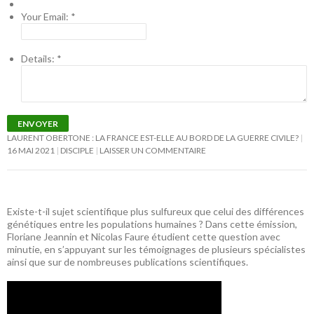
Your Email:
*
Details:
*
ENVOYER
LAURENT OBERTONE : LA FRANCE EST-ELLE AU BORD DE LA GUERRE CIVILE?
16 MAI 2021
DISCIPLE
LAISSER UN COMMENTAIRE
Existe-t-il sujet scientifique plus sulfureux que celui des différences
génétiques entre les populations humaines ? Dans cette émission,
Floriane Jeannin et Nicolas Faure étudient cette question avec
minutie, en s’appuyant sur les témoignages de plusieurs spécialistes
ainsi que sur de nombreuses publications scientifiques.