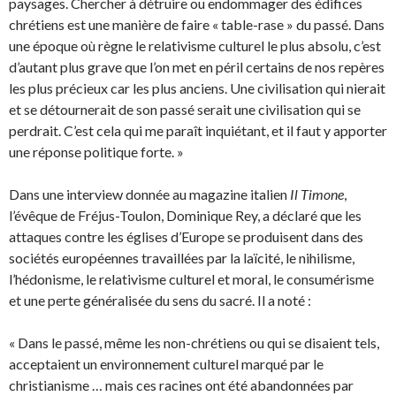
paysages. Chercher à détruire ou endommager des édifices
chrétiens est une manière de faire « table-rase » du passé. Dans
une époque où règne le relativisme culturel le plus absolu, c’est
d’autant plus grave que l’on met en péril certains de nos repères
les plus précieux car les plus anciens. Une civilisation qui nierait
et se détournerait de son passé serait une civilisation qui se
perdrait. C’est cela qui me paraît inquiétant, et il faut y apporter
une réponse politique forte. »
Dans une interview donnée au magazine italien
Il Timone
,
l’évêque de Fréjus-Toulon, Dominique Rey, a déclaré que les
attaques contre les églises d’Europe se produisent dans des
sociétés européennes travaillées par la laïcité, le nihilisme,
l’hédonisme, le relativisme culturel et moral, le consumérisme
et une perte généralisée du sens du sacré. Il a noté :
« Dans le passé, même les non-chrétiens ou qui se disaient tels,
acceptaient un environnement culturel marqué par le
christianisme … mais ces racines ont été abandonnées par