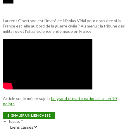
Laurent Obertone est l’invité de Nicolas Vidal pour nous dire si la
France est-elle au bord de la guerre civile ? Au menu : la tribune des
militaires et l’ultra violence endémique en France !
Article sur le même sujet :
Le grand « reset » nationaliste en 10
points
SIGNALER UN LIEN CASSÉ
Issue:
*