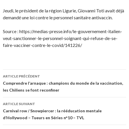
Jeudi, le président de la région Ligurie, Giovanni Toti avait déjà
demandé une loi contre le personnel sanitaire antivaccin.
Source : https://medias-presse.info/le-gouvernement-italien-
veut-sanctionner-le-personnel-soignant-qui-refuse-de-se-
faire-vacciner-contre-le-covid/141226/
Navigation
ARTICLE PRÉCÉDENT
des
Comprendre l’arnaque : champions du monde de la vaccination,
les Chiliens se font reconfiner
articles
ARTICLE SUIVANT
Carnival row / Snowpiercer : la rééducation mentale
d’Hollywood – Tueurs en Séries n°10 – TVL