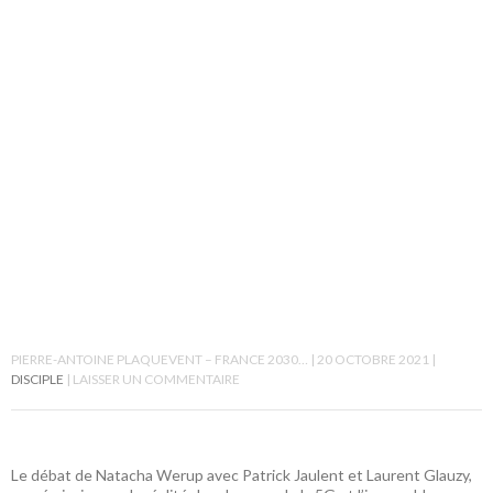
PIERRE-ANTOINE PLAQUEVENT – FRANCE 2030…
20 OCTOBRE 2021
DISCIPLE
LAISSER UN COMMENTAIRE
Le débat de Natacha Werup avec Patrick Jaulent et Laurent Glauzy,