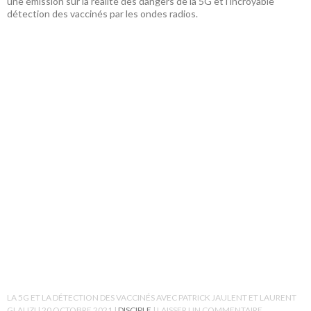
une émission sur la réalité des dangers de la 5G et l’incroyable
détection des vaccinés par les ondes radios.
LA 5G ET LA DÉTECTION DES VACCINÉS AVEC PATRICK JAULENT ET LAURENT
GLAUZI
20 OCTOBRE 2021
DISCIPLE
LAISSER UN COMMENTAIRE