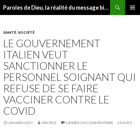
Recherche
Paroles de Dieu, la réalité du message biblique
ALLER
MENU
AU
PRINCI
CONTENU
SANTÉ
,
SOCIÉTÉ
LE GOUVERNEMENT
ITALIEN VEUT
SANCTIONNER LE
PERSONNEL SOIGNANT QUI
REFUSE DE SE FAIRE
VACCINER CONTRE LE
COVID
28 MARS 2021
DISCIPLE
LAISSER UN COMMENTAIRE
24 VUES