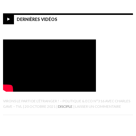
DERNIÈRES VIDÉOS
VIRONS LE PARTI DE L’ÉTRANGER ! – POLITIQUE & ECO N°316 AVEC CHARLES
GAVE – TVL
20 OCTOBRE 2021
DISCIPLE
LAISSER UN COMMENTAIRE