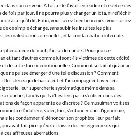
ée dans son cerveau. À force de l’avoir entendue et répétée des
 de fois par jour, il ne pourra plus y changer un iota, ni réfléchir
nde à ce qu’il dit. Enfin, vous serez bien heureux si vous sortez
 de ce simple échange, sans subir les insultes les plus
s, les malédictions éternelles, et la condamnation infernale.
ce phénomène délirant, l’on se demande : Pourquoi ce
n et tant d’autres comme lui sont-ils victimes de cette cécité
 et de cette fureur émotionnelle ? Comment se fait-il qu’aucun
gique ne puisse émerger d’une telle discussion ? Comment
-il les clercs qui le harcèlent et l’accompagnent avec leur
bigoterie, leur supercherie systématique même dans sa
à coucher, tandis qu’ils n’hésitent pas à s’enliser dans des
tions de façon apparente ou discrète ? Ce musulman voit ses
ommettre l’adultère, voler, tuer, s’enfoncer dans l’ignominie,
mais les condamner ni dénoncer son prophète, leur parfait
qui avait fait pire qu’eux et laissé des enseignements qui
 à ces affreuses aberrations.