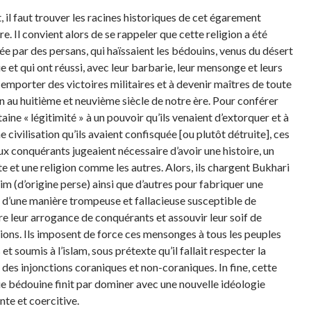
, il faut trouver les racines historiques de cet égarement
e. Il convient alors de se rappeler que cette religion a été
ée par des persans, qui haïssaient les bédouins, venus du désert
e et qui ont réussi, avec leur barbarie, leur mensonge et leurs
à emporter des victoires militaires et à devenir maîtres de toute
on au huitième et neuvième siècle de notre ère. Pour conférer
aine « légitimité » à un pouvoir qu’ils venaient d’extorquer et à
e civilisation qu’ils avaient confisquée [ou plutôt détruite], ces
x conquérants jugeaient nécessaire d’avoir une histoire, un
e et une religion comme les autres. Alors, ils chargent Bukhari
im (d’origine perse) ainsi que d’autres pour fabriquer une
n d’une manière trompeuse et fallacieuse susceptible de
ire leur arrogance de conquérants et assouvir leur soif de
ions. Ils imposent de force ces mensonges à tous les peuples
et soumis à l’islam, sous prétexte qu’il fallait respecter la
 des injonctions coraniques et non-coraniques. In fine, cette
ue bédouine finit par dominer avec une nouvelle idéologie
nte et coercitive.