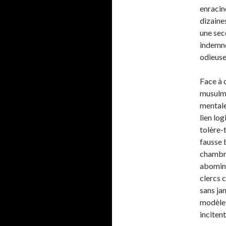
enracin
dizaines
une seco
indemne
odieuse
Face à 
musulma
mentale
lien lo
tolère-t
fausse 
chambre 
abomina
clercs c
sans ja
modèle, 
incitent