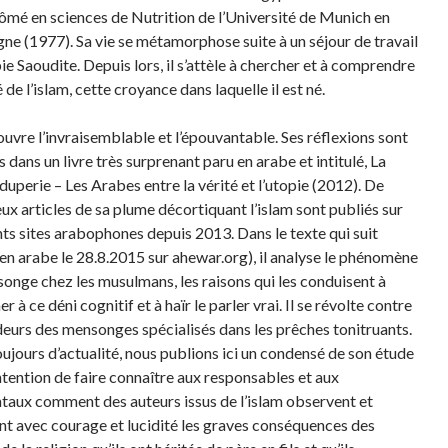
lômé en sciences de Nutrition de l’Université de Munich en
ne (1977). Sa vie se métamorphose suite à un séjour de travail
ie Saoudite. Depuis lors, il s’attèle à chercher et à comprendre
é de l’islam, cette croyance dans laquelle il est né.
couvre l’invraisemblable et l’épouvantable. Ses réflexions sont
 dans un livre très surprenant paru en arabe et intitulé, La
duperie – Les Arabes entre la vérité et l’utopie (2012). De
x articles de sa plume décortiquant l’islam sont publiés sur
nts sites arabophones depuis 2013. Dans le texte qui suit
 en arabe le 28.8.2015 sur ahewar.org), il analyse le phénomène
onge chez les musulmans, les raisons qui les conduisent à
er à ce déni cognitif et à haïr le parler vrai. Il se révolte contre
deurs des mensonges spécialisés dans les prêches tonitruants.
oujours d’actualité, nous publions ici un condensé de son étude
intention de faire connaître aux responsables et aux
taux comment des auteurs issus de l’islam observent et
nt avec courage et lucidité les graves conséquences des