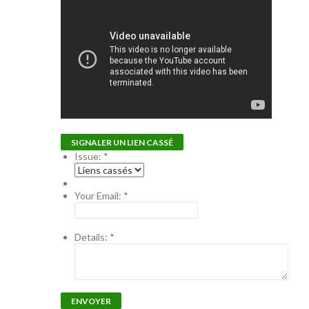
SIGNALER UN LIEN CASSÉ
Issue:
*
Your Email:
*
Details:
*
ENVOYER