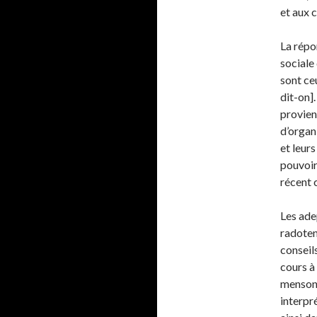
et aux c
La répo
sociale
sont ceu
dit-on]
provien
d’organ
et leurs
pouvoir
récent 
Les ade
radoten
conseil
cours à
mensong
interpr