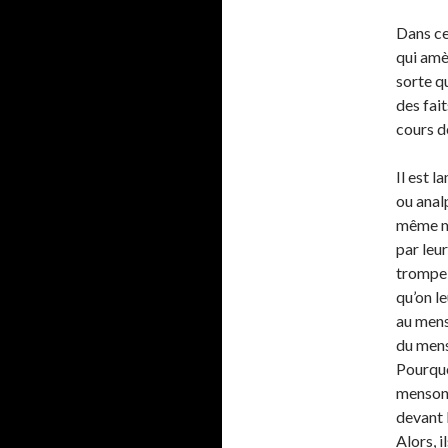
Dans ce
qui amè
sorte qu
des fai
cours de
Il est 
ou analp
même ma
par leu
trompe 
qu’on le
au mens
du menso
Pourquoi
mensong
devant 
Alors, i