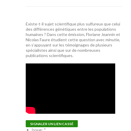
Existe-t-il sujet scientifique plus sulfureux que celui
des différences génétiques entre les populations
humaines ? Dans cette émission, Floriane Jeannin et
Nicolas Faure étudient cette question avec minutie,
en s’appuyant sur les témoignages de plusieurs
spécialistes ainsi que sur de nombreuses
publications scientifiques.
SIGNALER UN LIEN CASSÉ
Issue:
*