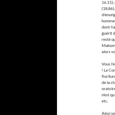
16.15), 
(18.86)
d’ensei
hommes,
dont l’u
guérit 
resté q
Mahomet
alors v
Vous l’
! Le Cor
fioritu
de la ch
oratoire
n’est qu
etc.
Ainsi s