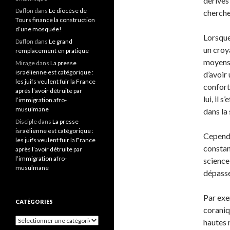
dérives 
Daflon
dans
Le diocèse de
cherche
Tours finance la construction
d’une mosquée!
Lorsque
Daflon
dans
Le grand
un croya
remplacement en pratique
moyens d
Mirage
dans
La presse
israélienne est catégorique :
d’avoir
les juifs veulent fuir la France
confort
après l’avoir détruite par
lui, il 
l’immigration afro-
musulmane
dans la
Disciple
dans
La presse
israélienne est catégorique :
Cependa
les juifs veulent fuir la France
constan
après l’avoir détruite par
l’immigration afro-
science,
musulmane
dépasse
Par exe
CATÉGORIES
coraniq
Catégories
hautes 