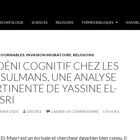
SCHATOLOGIE
SCIENCES
RELIGIONS
THÈMES BIBLIQUES
NOUVEL
OURNABLES
,
INVASION MIGRATOIRE
,
RELIGIONS
DÉNI COGNITIF CHEZ LES
SULMANS, UNE ANALYSE
TINENTE DE YASSINE EL-
SRI
NVIER 2020
DISCIPLE
LAISSER UN COMMENTAIRE
176 VUES
 El-Masri est un écrivain et chercheur égyptien bien connu. Il