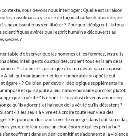
 contexte, nous devons nous interroger : Quelle est la raison
ne les musulmans à y croire de façon absolue et absurde, de
’ils ne puissent plus s’en libérer ? Pourquoi dénigrent-ils tous
ts scientifiques avérés que l’esprit humain a découverts au
s siècles ?
lamentable d’observer que les hommes et les femmes, instruits
habètes, intelligents ou stupides, croient tous en islam de la
nière. Y croient-ils parce que c’est un devoir sacré imposé
r « Allah qui manigance » et leur « honorable prophète qui
et égare » ? Ou bien, par devoir idéologique supplémentaire
ur impose et qui s’ajoute à leur nature humaine qui croit plutôt
onge qu’à la vérité ? Ne sont-ils pas ainsi devenus amoureux
nge qu’ils adorent, et haineux de la vérité qu’ils détestent ?
 sont-ils les seuls à vivre et à croire toute leur vie à des
es ? Et pourquoi lorsque la vérité émerge, dans tout son éclat,
leurs yeux, elle leur cause un choc énorme qui les perturbe ?
ls s’engouffrent dans un déni cognitif et s’adonnent à la violence