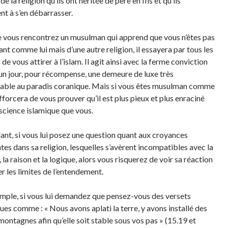
de la religion qu’ils ont héritée de père en fils et qu’ils
nt à s’en débarrasser.
 vous rencontrez un musulman qui apprend que vous n’êtes pas
nt comme lui mais d’une autre religion, il essayera par tous les
e vous attirer à l’islam. Il agit ainsi avec la ferme conviction
 un jour, pour récompense, une demeure de luxe très
able au paradis coranique. Mais si vous êtes musulman comme
s’efforcera de vous prouver qu’il est plus pieux et plus enraciné
 science islamique que vous.
nt, si vous lui posez une question quant aux croyances
tes dans sa religion, lesquelles s’avèrent incompatibles avec la
 la raison et la logique, alors vous risquerez de voir sa réaction
r les limites de l’entendement.
mple, si vous lui demandez que pensez-vous des versets
ues comme : « Nous avons aplati la terre, y avons installé des
montagnes afin qu’elle soit stable sous vos pas » (15.19 et