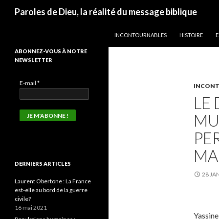
Recherche
Paroles de Dieu, la réalité du message biblique
ALLER AU CONTENU
INCONTOURNABLES
HISTOIRE
E
ABONNEZ-VOUS À NOTRE
NEWSLETTER
E-mail
*
INCONT
LE 
MU
PER
MA
DERNIERS ARTICLES
28 JA
Laurent Obertone : La France
est-elle au bord de la guerre
civile?
16 mai 2021
Yassine