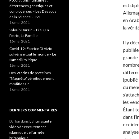
Populations humaines :
est dip
différences génétiques et
controverses – Les Dessous
Allemag
de la Science – TVL
en Arab
16 mai 2021
la vérit
Sylvain Durain – Dieu, La
Patrie, La Famille
16 mai 2021
Il y dé
Covid-19 : Fabrice Di Vizio
publiées
pulvérise tout le monde – Le
grande 
Samedi Politique
nombreu
16 mai 2021
différe
Des Vaccins de protéines
“Magnéto” génétiquement
(publié
modifiées ?
du mens
16 mai 2021
s’attach
les ven
Étant t
DERNIERS COMMENTAIRES
dans l’
Daflon
dans
L’ahurissante
occiden
vidéo de recrutement
analyse
islamique de l’armée
britannique