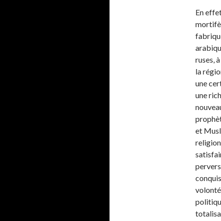
En effet
mortifèr
fabriqu
arabiqu
ruses, 
la régi
une cert
une rich
nouveau
prophèt
et Musl
religio
satisfa
pervers
conquis 
volonté
politiq
totalisa