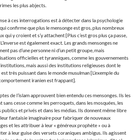
rimes les plus abjects.
nse à ces interrogations est à détecter dans la psychologie
 qui confirme que plus le mensonge est gros, plus nombreux
x qui y croient et s’y attachent [Plus c’est gros plus ça passe,
. L’inverse est également exact. Les grands mensonges ne
nent pas d’une personne ni d’un petit groupe, mais
isations officielles et tyranniques, comme les gouvernements
 institutions, mais aussi des institutions religieuses dont le
 est très puissant dans le monde musulman [L’exemple du
comportement iranien est frappant].
ptes de l’islam approuvent bien entendu ces mensonges. Ils les
t sans cesse comme les perroquets, dans les mosquées, les
s publics et privés et dans les médias. Ils donnent même libre
 leur fantaisie imaginaire pour fabriquer de nouveaux
es et les attribuer à leur « généreux prophète » ou à
éter à leur guise des versets coraniques ambigus. Ils agissent