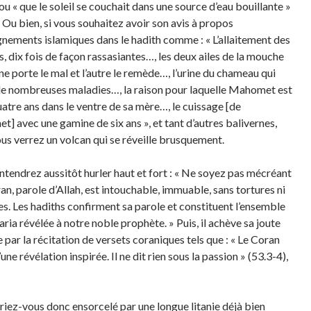
ou « que le soleil se couchait dans une source d’eau bouillante »
. Ou bien, si vous souhaitez avoir son avis à propos
gnements islamiques dans le hadith comme : « L’allaitement des
 dix fois de façon rassasiantes…, les deux ailes de la mouche
ne porte le mal et l’autre le remède…, l’urine du chameau qui
de nombreuses maladies…, la raison pour laquelle Mahomet est
uatre ans dans le ventre de sa mère…, le cuissage [de
] avec une gamine de six ans », et tant d’autres balivernes,
ous verrez un volcan qui se réveille brusquement.
entendrez aussitôt hurler haut et fort : « Ne soyez pas mécréant
an, parole d’Allah, est intouchable, immuable, sans tortures ni
res. Les hadiths confirment sa parole et constituent l’ensemble
aria révélée à notre noble prophète. » Puis, il achève sa joute
 par la récitation de versets coraniques tels que : « Le Coran
’une révélation inspirée. Il ne dit rien sous la passion » (53.3-4),
eriez-vous donc ensorcelé par une longue litanie déjà bien