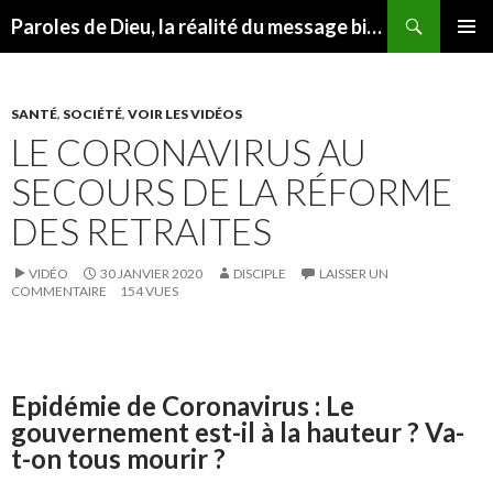
Recherche
Paroles de Dieu, la réalité du message biblique
ALLER AU CONTENU
MENU
PRINCI
SANTÉ
,
SOCIÉTÉ
,
VOIR LES VIDÉOS
LE CORONAVIRUS AU
SECOURS DE LA RÉFORME
DES RETRAITES
VIDÉO
30 JANVIER 2020
DISCIPLE
LAISSER UN
COMMENTAIRE
154 VUES
Epidémie de Coronavirus : Le
gouvernement est-il à la hauteur ? Va-
t-on tous mourir ?