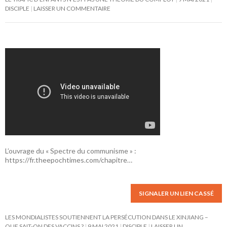
DISCIPLE
LAISSER UN COMMENTAIRE
L’ouvrage du « Spectre du communisme » :
https://fr.theepochtimes.com/chapitre…
SIGNALER UN LIEN CASSÉ
LES MONDIALISTES SOUTIENNENT LA PERSÉCUTION DANS LE XINJIANG –
QUE SAIT-ON DES VACCINS ?
9 MAI 2021
DISCIPLE
LAISSER UN