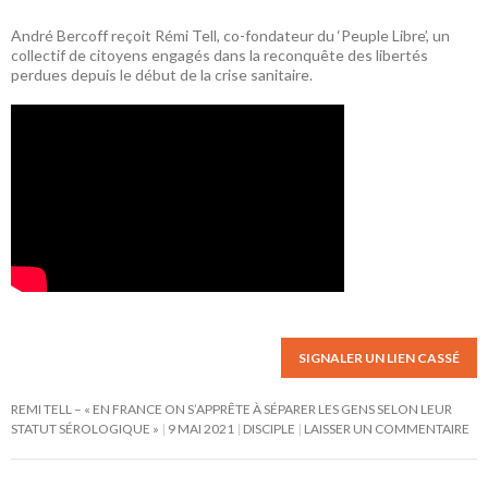
André Bercoff reçoit Rémi Tell, co-fondateur du ‘Peuple Libre’, un
collectif de citoyens engagés dans la reconquête des libertés
perdues depuis le début de la crise sanitaire.
SIGNALER UN LIEN CASSÉ
REMI TELL – « EN FRANCE ON S’APPRÊTE À SÉPARER LES GENS SELON LEUR
STATUT SÉROLOGIQUE »
9 MAI 2021
DISCIPLE
LAISSER UN COMMENTAIRE