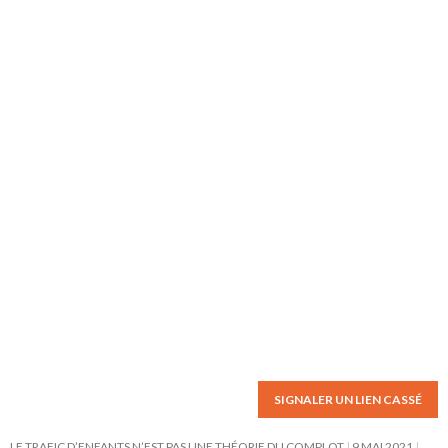
SIGNALER UN LIEN CASSÉ
LE TRAFIC D’ENFANTS N’EST PAS UNE THÉORIE DU COMPLOT
9 MAI 2021