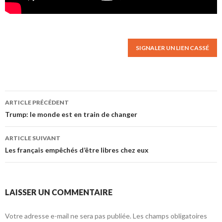
SIGNALER UN LIEN CASSÉ
ARTICLE PRÉCÉDENT
Navigation des articles
Trump: le monde est en train de changer
ARTICLE SUIVANT
Les français empêchés d’être libres chez eux
LAISSER UN COMMENTAIRE
Votre adresse e-mail ne sera pas publiée.
Les champs obligatoires