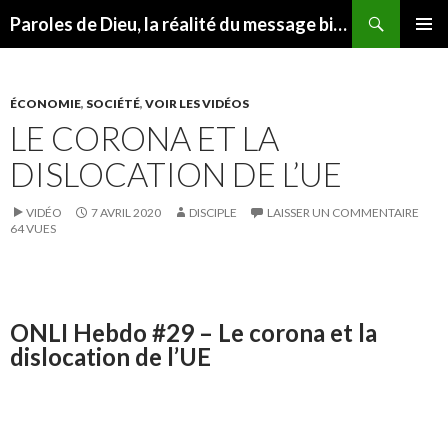
Recherche
Paroles de Dieu, la réalité du message biblique
ALLER
MENU
AU
PRINCI
CONTENU
ÉCONOMIE
,
SOCIÉTÉ
,
VOIR LES VIDÉOS
LE CORONA ET LA
DISLOCATION DE L’UE
VIDÉO
7 AVRIL 2020
DISCIPLE
LAISSER UN COMMENTAIRE
64 VUES
ONLI Hebdo #29 – Le corona et la
dislocation de l’UE