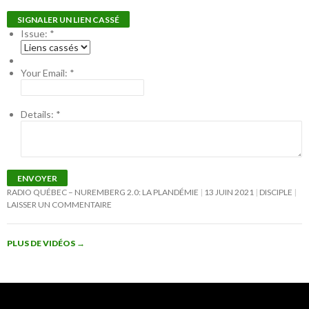
SIGNALER UN LIEN CASSÉ
Issue:
*
Your Email:
*
Details:
*
ENVOYER
RADIO QUÉBEC – NUREMBERG 2.0: LA PLANDÉMIE
13 JUIN 2021
DISCIPLE
LAISSER UN COMMENTAIRE
PLUS DE VIDÉOS
→