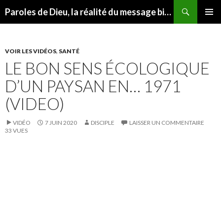
Recherche
Paroles de Dieu, la réalité du message biblique
ALLER AU CONTENU
MENU
PRINCI
VOIR LES VIDÉOS
,
SANTÉ
LE BON SENS ÉCOLOGIQUE
D’UN PAYSAN EN… 1971
(VIDEO)
VIDÉO
7 JUIN 2020
DISCIPLE
LAISSER UN COMMENTAIRE
33 VUES