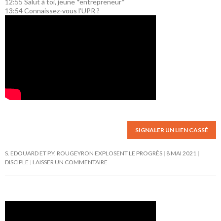
12:55
Salut à toi, jeune *entrepreneur*
13:54
Connaissez-vous l’UPR ?
SIGNALER UN LIEN CASSÉ
S. EDOUARD ET P.Y. ROUGEYRON EXPLOSENT LE PROGRÈS
8 MAI 2021
DISCIPLE
LAISSER UN COMMENTAIRE