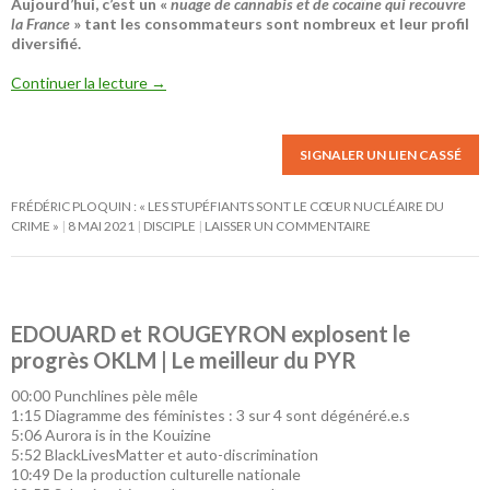
Aujourd’hui, c’est un «
nuage de cannabis et de cocaïne qui recouvre
la France
» tant les consommateurs sont nombreux et leur profil
diversifié.
Continuer la lecture
→
SIGNALER UN LIEN CASSÉ
FRÉDÉRIC PLOQUIN : « LES STUPÉFIANTS SONT LE CŒUR NUCLÉAIRE DU
CRIME »
8 MAI 2021
DISCIPLE
LAISSER UN COMMENTAIRE
EDOUARD et ROUGEYRON explosent le
progrès OKLM | Le meilleur du PYR
00:00
Punchlines pèle mêle
1:15
Diagramme des féministes : 3 sur 4 sont dégénéré.e.s
5:06
Aurora is in the Kouizine
5:52
BlackLivesMatter et auto-discrimination
10:49
De la production culturelle nationale