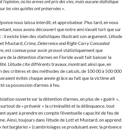
 l’opinion, où les armes ont pris des vies, mais aucune statistique
 sur les vies qu’elles ont préservées
».
éponse nous laissa interdit, et approbateur. Plus tard, en nous
tant, nous avons découvert que notre ami n’avait tort que sur
 : il existe bien des statistiques illustrant son argument. L’étude
 et Mustard,
Crime, Deterrence and Right-Carry Concealed
ns
, est connue pour avoir prouvé statistiquement que
ure de la détention d’armes en Floride avait fait baisser la
ité. L’étude cite différents travaux, montrant ainsi que, en
n des critères et des méthodes de calculs, de 100 00 à 500 000
seraient évités chaque année grâce au fait que la victime ait
té sa possession d’armes à feu.
slation ouverte sur la détention d’armes, en plus de « guérir »,
urtout de « prévenir » la criminalité et la délinquance, tout
ant ayant à prendre en compte l’éventuelle capacité de feu de
ime. Ainsi, toujours dans l’étude de Lott et Mustard, on apprend
 «
hot burglaries
» (cambriolages se produisant avec la présence