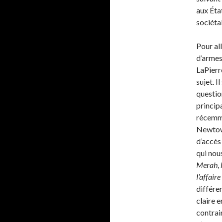
aux Éta
sociéta
Pour all
d’armes
LaPierr
sujet. I
question
princip
récemme
Newtown
d’accès 
qui nou
Merah
,
l’affair
différe
claire e
contrain