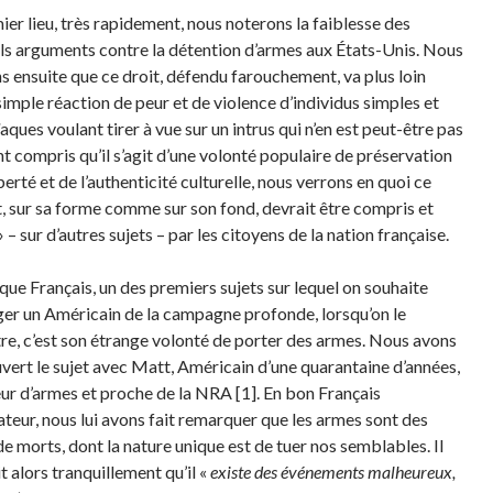
ier lieu, très rapidement, nous noterons la faiblesse des
ls arguments contre la détention d’armes aux États-Unis. Nous
s ensuite que ce droit, défendu farouchement, va plus loin
simple réaction de peur et de violence d’individus simples et
ques voulant tirer à vue sur un intrus qui n’en est peut-être pas
nt compris qu’il s’agit d’une volonté populaire de préservation
berté et de l’authenticité culturelle, nous verrons en quoi ce
 sur sa forme comme sur son fond, devrait être compris et
» – sur d’autres sujets – par les citoyens de la nation française.
 que Français, un des premiers sujets sur lequel on souhaite
ger un Américain de la campagne profonde, lorsqu’on le
re, c’est son étrange volonté de porter des armes. Nous avons
vert le sujet avec Matt, Américain d’une quarantaine d’années,
ur d’armes et proche de la NRA [1]. En bon Français
teur, nous lui avons fait remarquer que les armes sont des
de morts, dont la nature unique est de tuer nos semblables. Il
t alors tranquillement qu’il «
existe des événements malheureux,