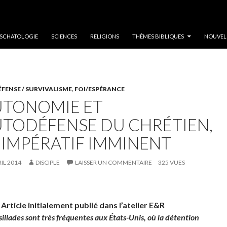
SCHATOLOGIE
SCIENCES
RELIGIONS
THÈMES BIBLIQUES
NOUVEL
ENSE / SURVIVALISME
,
FOI/ESPÉRANCE
AUTONOMIE ET
AUTODÉFENSE DU CHRÉTIEN,
 IMPÉRATIF IMMINENT
RIL 2014
DISCIPLE
LAISSER UN COMMENTAIRE
325 VUES
:
Article initialement publié dans l’atelier E&R
sillades sont très fréquentes aux États-Unis, où la détention