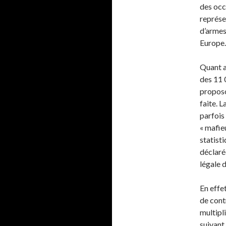
des occ
représe
d’armes
Europe.
Quant a
des 11 
proposo
faite. L
parfois
« mafie
statist
déclaré
légale 
En effe
de contr
multipl
suivant 