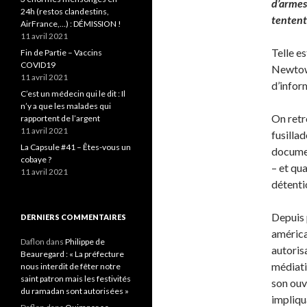
d’armes 
24h (restos clandestins,
tentent 
AirFrance,…) : DÉMISSION !
11 avril 2021
Telle e
Fin de Partie – Vaccins
COVID19
Newtown
11 avril 2021
d’infor
C’est un médecin qui le dit : Il
n’y a que les malades qui
On retr
rapportent de l’argent
11 avril 2021
fusilla
La Capsule #41 – Êtes-vous un
docume
cobaye ?
– et qua
11 avril 2021
détenti
Depuis 
DERNIERS COMMENTAIRES
américa
Daflon
dans
Philippe de
autorisa
Beauregard : « La préfecture
médiati
nous interdit de fêter notre
saint patron mais les festivités
son ou
du ramadan sont autorisées »
impliqu