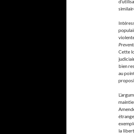
d’utilis
similair
Intéres
populai
violent
Prevent
Cette l
judicia
bien res
au point
proposit
L’argum
maintie
Amendem
étrange,
exemple
la liber