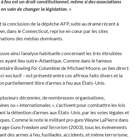
à feu est un droit constitutionnel, même si des associations
en vain de changer la législation.
»
st la conclusion de la dépêche AFP, suite au drame récent à
, dans le Connecticut, reprise en cœur par les sites
mations des médias dominants.
ouve ainsi l’analyse habituelle concernant les très ébruitées
des ayant lieu outre-Atlantique. Comme dans le fameux
ntaire
Bowling For Columbine
de Michael Moore, un lien direct
si-exclusif – est présenté entre ces affreux faits divers et la
on partiellement libre d’armes à feu aux États-Unis.
plusieurs décennies, de nombreuses organisations,
ines ou « internationales », s’activent pour combattre les lois
nt la détention d’armes aux États-Unis, par les voies légales et
ques. Comme le note le militant
pro-guns
Wayne LaPierre dans
vrage
Guns Freedom and Terrorism
(2003), tous les événements
ant des armes à feu, fusillades, accidents, et même terrorisme,