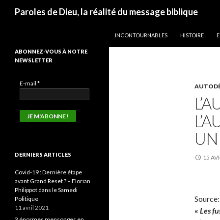
Recherche
Paroles de Dieu, la réalité du message biblique
ALLER AU CONTENU
INCONTOURNABLES
HISTOIRE
E
ABONNEZ-VOUS À NOTRE
NEWSLETTER
E-mail
*
AUTODÉF
L’
L’
UN
DERNIERS ARTICLES
15 AV
Covid-19 : Dernière étape
avant Grand Reset ? – Florian
Philippot dans le Samedi
Source
Politique
11 avril 2021
«
Les fu
3 énormes mensonges en