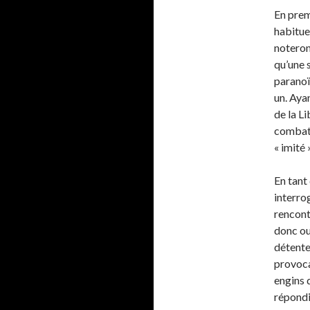
En prem
habitue
noteron
qu’une 
paranoïa
un. Aya
de la Li
combat,
« imité 
En tant
interro
rencont
donc ou
détente
provoca
engins 
répondi