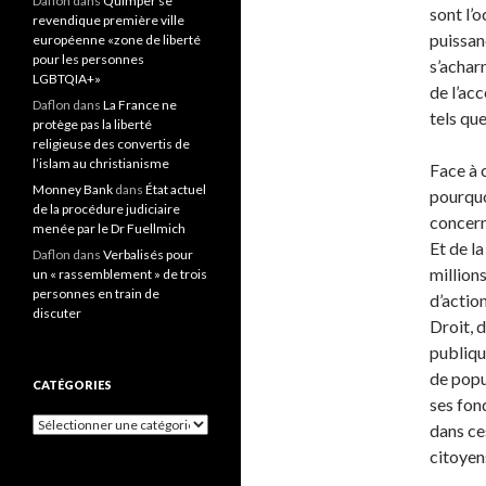
Daflon
dans
Quimper se
sont l’
revendique première ville
puissan
européenne «zone de liberté
pour les personnes
s’achar
LGBTQIA+»
de l’acc
Daflon
dans
La France ne
tels que
protège pas la liberté
religieuse des convertis de
l’islam au christianisme
Face à c
Monney Bank
dans
État actuel
pourquo
de la procédure judiciaire
concern
menée par le Dr Fuellmich
Et de l
Daflon
dans
Verbalisés pour
millions
un « rassemblement » de trois
personnes en train de
d’actio
discuter
Droit, 
publiqu
de popu
CATÉGORIES
ses fon
Catégories
dans ce
citoyen