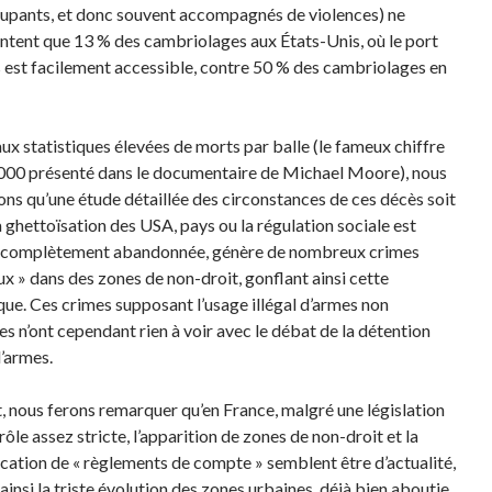
upants, et donc souvent accompagnés de violences) ne
ntent que 13 % des cambriolages aux États-Unis, où le port
 est facilement accessible, contre 50 % des cambriolages en
ux statistiques élevées de morts par balle (le fameux chiffre
000 présenté dans le documentaire de Michael Moore), nous
ns qu’une étude détaillée des circonstances de ces décès soit
a ghettoïsation des USA, pays ou la régulation sociale est
 complètement abandonnée, génère de nombreux crimes
ux » dans des zones de non-droit, gonflant ainsi cette
ique. Ces crimes supposant l’usage illégal d’armes non
es n’ont cependant rien à voir avec le débat de la détention
d’armes.
t, nous ferons remarquer qu’en France, malgré une législation
ôle assez stricte, l’apparition de zones de non-droit et la
ication de « règlements de compte » semblent être d’actualité,
ainsi la triste évolution des zones urbaines, déjà bien aboutie