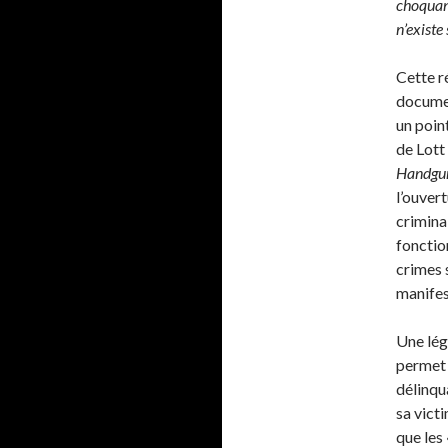
choquant
n’existe
Cette r
documen
un point
de Lott
Handgu
l’ouvert
criminal
fonctio
crimes 
manifes
Une légi
permet s
délinqu
sa vict
que les