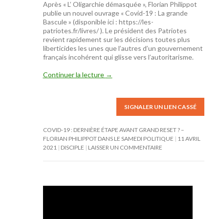
Après « L’ Oligarchie démasquée », Florian Philippot
publie un nouvel ouvrage « Covid-19 : La grande
Bascule » (disponible ici :
https://les-
patriotes.fr/livres/
). Le président des Patriotes
revient rapidement sur les décisions toutes plus
liberticides les unes que l’autres d’un gouvernement
français incohérent qui glisse vers l’autoritarisme.
Continuer la lecture
→
SIGNALER UN LIEN CASSÉ
COVID-19 : DERNIÈRE ÉTAPE AVANT GRAND RESET ? –
FLORIAN PHILIPPOT DANS LE SAMEDI POLITIQUE
11 AVRIL
2021
DISCIPLE
LAISSER UN COMMENTAIRE