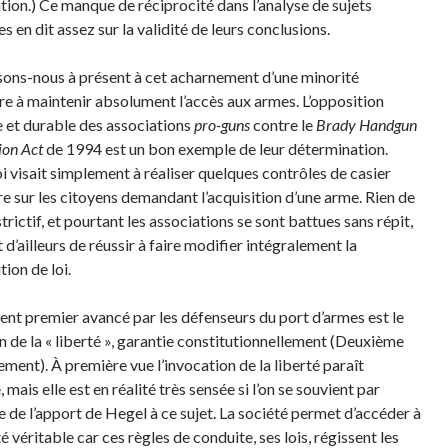
ation.) Ce manque de réciprocité dans l’analyse de sujets
es en dit assez sur la validité de leurs conclusions.
sons-nous à présent à cet acharnement d’une minorité
re à maintenir absolument l’accès aux armes. L’opposition
e et durable des associations
pro-guns
contre le
Brady Handgun
ion Act
de 1994 est un bon exemple de leur détermination.
oi visait simplement à réaliser quelques contrôles de casier
ire sur les citoyens demandant l’acquisition d’une arme. Rien de
trictif, et pourtant les associations se sont battues sans répit,
 d’ailleurs de réussir à faire modifier intégralement la
ion de loi.
ent premier avancé par les défenseurs du port d’armes est le
n de la « liberté », garantie constitutionnellement (Deuxième
ent). À première vue l’invocation de la liberté paraît
 mais elle est en réalité très sensée si l’on se souvient par
 de l’apport de Hegel à ce sujet. La société permet d’accéder à
té véritable car ces règles de conduite, ses lois, régissent les