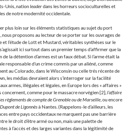
ts-Unis, nation
leader
dans les horreurs socioculturelles et
les de notre modernité occidentale.
er plus loin sur les éléments statistiques au sujet du port
, nous proposons au lecteur de se porter sur les ouvrages de
e et l’étude de Lott et Mustard, véritables synthèses sur le
l s’agissait ici surtout dans un premier temps d’affirmer que la
 de la détention d’armes est un faux débat. Si l’arme était la
ale responsable d’un crime commis par un aliéné, comme
nt au Colorado, dans le Wisconsin ou celle trés récente de
, les médias devraient alors s’interroger sur la facilité
aux armes, illégales et légales, en Europe lors des « affaires »
s concernent, comme pour le massacre norvégien [2],
l’affaire
les règlements de compte de Grenoble ou de Marseille
, ou encore
e Dupont de Ligonnès
à Nantes. (Rappelons-le d’ailleurs, les
nces entre pays occidentaux ne marquent pas une barrière
ntre le droit d’être armé ou non, mais une palette de
tes à l’accès et des larges variantes dans la légitimité de