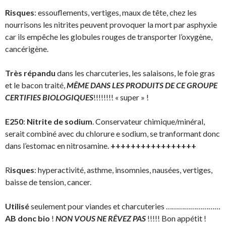
Risques
: essouflements, vertiges, maux de tête, chez les
nourrisons les nitrites peuvent provoquer la mort par asphyxie
car ils empêche les globules rouges de transporter l’oxygène,
cancérigène.
Très répandu
dans les charcuteries, les salaisons, le foie gras
et le bacon traité,
MÊME DANS LES PRODUITS DE CE GROUPE
CERTIFIES BIOLOGIQUES
!!!!!!!! « super » !
E250
:
Nitrite de sodium
. Conservateur chimique/minéral,
serait combiné avec du chlorure e sodium, se tranformant donc
dans l’estomac en nitrosamine.
+++++++++++++++++
R
isques
: hyperactivité, asthme, insomnies, nausées, vertiges,
baisse de tension, cancer.
Utilisé
seulement pour viandes et charcuteries ………………………
AB
donc bio
!
NON VOUS NE RÊVEZ PAS
!!!!! Bon appétit !