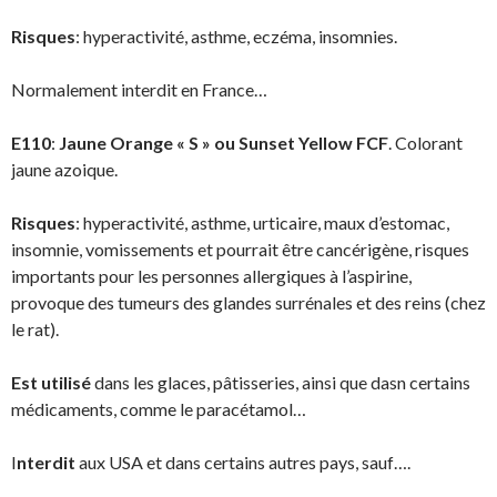
Risques
: hyperactivité, asthme, eczéma, insomnies.
Normalement interdit en France…
E110
:
Jaune Orange « S » ou Sunset Yellow FCF
. Colorant
jaune azoique.
Risques
: hyperactivité, asthme, urticaire, maux d’estomac,
insomnie, vomissements et pourrait être cancérigène, risques
importants pour les personnes allergiques à l’aspirine,
provoque des tumeurs des glandes surrénales et des reins (chez
le rat).
Est utilisé
dans les glaces, pâtisseries, ainsi que dasn certains
médicaments, comme le paracétamol…
I
nterdit
aux USA et dans certains autres pays, sauf….