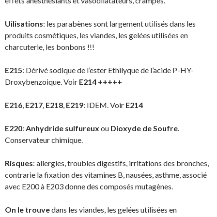
effets anesthésiants et vasodilatateurs, crampes.
Uilisations
: les parabènes sont largement utilisés dans les
produits cosmétiques, les viandes, les gelées utilisées en
charcuterie, les bonbons !!!
E215
: Dérivé sodique de l’ester Ethilyque de l’acide P-HY-
Droxybenzoique. Voir
E214 +++++
E216
,
E217
,
E218
,
E219
: IDEM. Voir
E214
E220
:
Anhydride sulfureux
ou
Dioxyde de Soufre
.
Conservateur chimique.
Risques
: allergies, troubles digestifs, irritations des bronches,
contrarie la fixation des vitamines B, nausées, asthme, associé
avec E200 à E203 donne des composés mutagènes.
On le trouve
dans les viandes, les gelées utilisées en