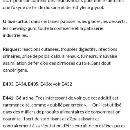
50. Il pourrait contenir des résidus nocifs pour notre santé tels
que l’oxyde de fer de dioxane et de l’éthylène glycol.
Uilisé
surtout dans certaines pâtisserie, les glaces, les desserts,
les chewing-gum, toute la confiserie et la pâtisserie
industrielles.
Risques
: réactions cutanées, troubles digestifs, infections
urinaires, prise de poids, calculs rénaux, tumeurs, mauvaise
assimilation de fer d’où des cirrhoses du foie. Sans dout
cancérigène.
E433, E434, E435, E436
: voir
E432
E441
:
Gélatine
. Très intéressant de voir que cet additif est
rarement cité, comme « oublié par erreur »… . Or, il est utilisé
dans des milliers de produits alimentaires de consommation
courante. Il sert de stabilisant et d’épaississant et
contrairement à sa réputation d’être extrait de protéines pures