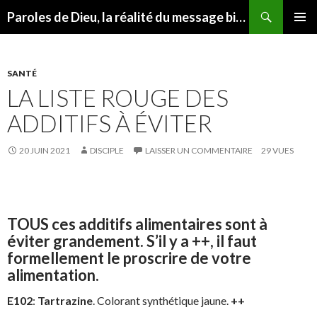
Recherche
Paroles de Dieu, la réalité du message biblique
ALLER
MENU
AU
PRINCI
CONTENU
SANTÉ
LA LISTE ROUGE DES
ADDITIFS À ÉVITER
20 JUIN 2021
DISCIPLE
LAISSER UN COMMENTAIRE
29 VUES
TOUS ces additifs alimentaires sont à
éviter grandement. S’il y a ++, il faut
formellement le proscrire de votre
alimentation.
E102
:
Tartrazine
. Colorant synthétique jaune.
++