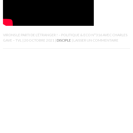
VIRONS LE PARTI DE L’ÉTRANGER ! – POLITIQUE & ECO N°316 AVEC CHARLES
GAVE – TVL
20 OCTOBRE 2021
DISCIPLE
LAISSER UN COMMENTAIRE