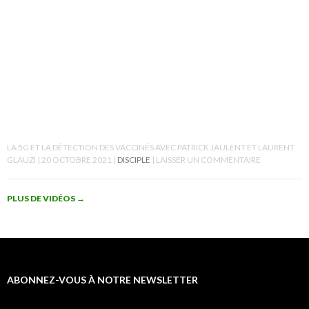
LA 5G ET LA DÉTECTION DES VACCINÉS AVEC PATRICK JAULENT ET LAURENT
GLAUZI
20 OCTOBRE 2021
DISCIPLE
LAISSER UN COMMENTAIRE
PLUS DE VIDÉOS
→
ABONNEZ-VOUS À NOTRE NEWSLETTER