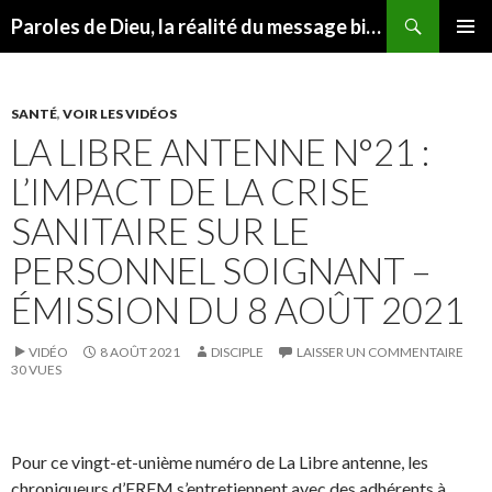
Recherche
Paroles de Dieu, la réalité du message biblique
ALLER
MENU
AU
PRINCI
CONTENU
SANTÉ
,
VOIR LES VIDÉOS
LA LIBRE ANTENNE N°21 :
L’IMPACT DE LA CRISE
SANITAIRE SUR LE
PERSONNEL SOIGNANT –
ÉMISSION DU 8 AOÛT 2021
VIDÉO
8 AOÛT 2021
DISCIPLE
LAISSER UN COMMENTAIRE
30 VUES
Pour ce vingt-et-unième numéro de La Libre antenne, les
chroniqueurs d’ERFM s’entretiennent avec des adhérents à