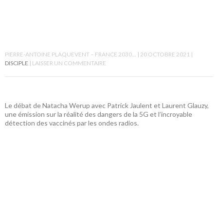
PIERRE-ANTOINE PLAQUEVENT – FRANCE 2030…
20 OCTOBRE 2021
DISCIPLE
LAISSER UN COMMENTAIRE
Le débat de Natacha Werup avec Patrick Jaulent et Laurent Glauzy,
une émission sur la réalité des dangers de la 5G et l’incroyable
détection des vaccinés par les ondes radios.