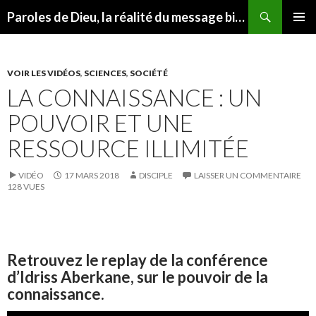
Recherche
Paroles de Dieu, la réalité du message biblique
ALLER AU CONTENU
MENU
PRINCI
VOIR LES VIDÉOS
,
SCIENCES
,
SOCIÉTÉ
LA CONNAISSANCE : UN
POUVOIR ET UNE
RESSOURCE ILLIMITÉE
VIDÉO
17 MARS 2018
DISCIPLE
LAISSER UN COMMENTAIRE
128 VUES
Retrouvez le replay de la conférence
d’Idriss Aberkane, sur le pouvoir de la
connaissance.