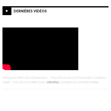
DERNIÈRES VIDÉOS
VIRONS LE PARTI DE L’ÉTRANGER ! – POLITIQUE & ECO N°316 AVEC CHARLES
GAVE – TVL
20 OCTOBRE 2021
DISCIPLE
LAISSER UN COMMENTAIRE