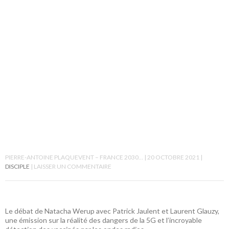
PIERRE-ANTOINE PLAQUEVENT – FRANCE 2030…
20 OCTOBRE 2021
DISCIPLE
LAISSER UN COMMENTAIRE
Le débat de Natacha Werup avec Patrick Jaulent et Laurent Glauzy,
une émission sur la réalité des dangers de la 5G et l’incroyable