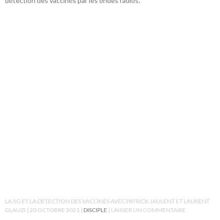
détection des vaccinés par les ondes radios.
LA 5G ET LA DÉTECTION DES VACCINÉS AVEC PATRICK JAULENT ET LAURENT
GLAUZI
20 OCTOBRE 2021
DISCIPLE
LAISSER UN COMMENTAIRE