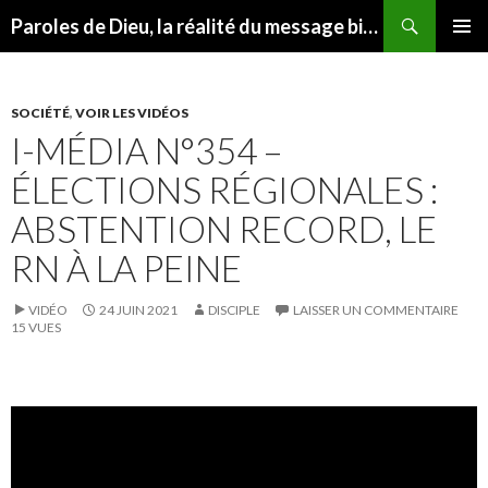
Recherche
Paroles de Dieu, la réalité du message biblique
ALLER
MENU
AU
PRINCI
CONTENU
SOCIÉTÉ
,
VOIR LES VIDÉOS
I-MÉDIA N°354 –
ÉLECTIONS RÉGIONALES :
ABSTENTION RECORD, LE
RN À LA PEINE
VIDÉO
24 JUIN 2021
DISCIPLE
LAISSER UN COMMENTAIRE
15 VUES