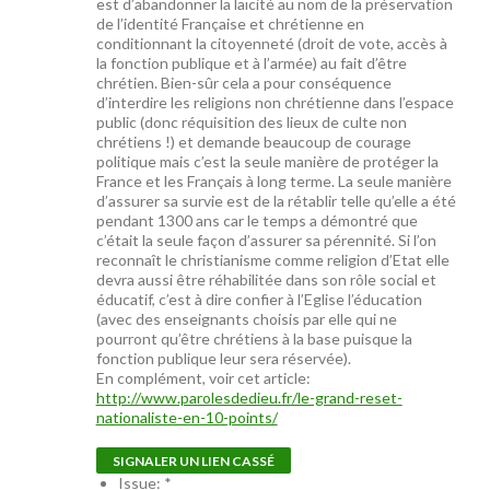
est d’abandonner la laïcité au nom de la préservation
de l’identité Française et chrétienne en
conditionnant la citoyenneté (droit de vote, accès à
la fonction publique et à l’armée) au fait d’être
chrétien. Bien-sûr cela a pour conséquence
d’interdire les religions non chrétienne dans l’espace
public (donc réquisition des lieux de culte non
chrétiens !) et demande beaucoup de courage
politique mais c’est la seule manière de protéger la
France et les Français à long terme. La seule manière
d’assurer sa survie est de la rétablir telle qu’elle a été
pendant 1300 ans car le temps a démontré que
c’était la seule façon d’assurer sa pérennité. Si l’on
reconnaît le christianisme comme religion d’Etat elle
devra aussi être réhabilitée dans son rôle social et
éducatif, c’est à dire confier à l’Eglise l’éducation
(avec des enseignants choisis par elle qui ne
pourront qu’être chrétiens à la base puisque la
fonction publique leur sera réservée).
En complément, voir cet article:
http://www.parolesdedieu.fr/le-grand-reset-
nationaliste-en-10-points/
SIGNALER UN LIEN CASSÉ
Issue:
*