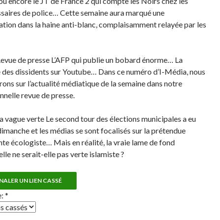
ou encore le JT de France 2 qui compte les Noirs chez les
aires de police… Cette semaine aura marqué une
ation dans la haine anti-blanc, complaisamment relayée par les
evue de presse L’AFP qui publie un bobard énorme… La
 des dissidents sur Youtube… Dans ce numéro d’I-Média, nous
rons sur l’actualité médiatique de la semaine dans notre
onnelle revue de presse.
a vague verte Le second tour des élections municipales a eu
 dimanche et les médias se sont focalisés sur la prétendue
nte écologiste… Mais en réalité, la vraie lame de fond
lle ne serait-elle pas verte islamiste ?
NALER UN LIEN CASSÉ
e:
*