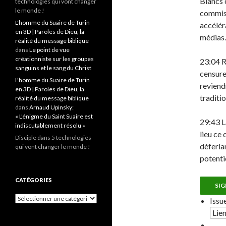
Blancs 
technologies qui vont changer
le monde !
commiss
L'homme du Suaire de Turin
accélér
en 3D | Paroles de Dieu, la
médias.
réalité du message biblique
dans
Le point de vue
créationniste sur les groupes
23:04 R
sanguins et le sang du Christ
censure
L'homme du Suaire de Turin
reviend
en 3D | Paroles de Dieu, la
traditi
réalité du message biblique
dans
Arnaud Upinsky:
« L’énigme du Saint Suaire est
29:43 L
indiscutablement résolu »
lieu ce
Disciple
dans 5 technologies
déferla
qui vont changer le monde !
potentie
CATÉGORIES
SIG
Catégories
Issu