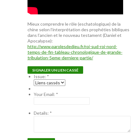
Mieux comprendre le rôle (eschatologique) de la
chine selon l’interprétation des prophéties bibliques
dans l’ancien et le nouveau testament (Daniel et
Apocalypse):
http://www.parolesdedieu.fr/roi-sud-roi-nord-
temps-de-fin-tableau-chronologique-de-grande-
tribulation-5eme-derniere-partie/
SIGNALER UN LIEN CASSÉ
Issue:
*
Your Email:
*
Details:
*