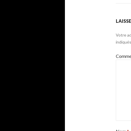
LAISS
Votre ad
indiqué
Commen