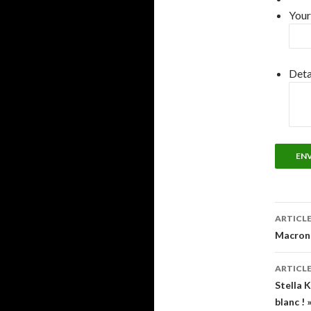
Your
Deta
EN
Navi
ARTICL
des
Macron 
arti
ARTICLE
Stella K
blanc ! 