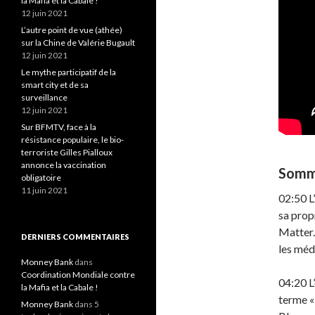
la Mafia et la Cabale !
12 juin 2021
L’autre point de vue (athée)
sur la Chine de Valérie Bugault
12 juin 2021
Le mythe participatif de la
smart city et de sa
surveillance
12 juin 2021
Sur BFMTV, face à la
résistance populaire, le bio-
terroriste Gilles Pialloux
annonce la vaccination
Somm
obligatoire
11 juin 2021
02:50 L
sa prop
Matter.
DERNIERS COMMENTAIRES
les méd
Monney Bank
dans
Coordination Mondiale contre
04:20 L
la Mafia et la Cabale !
terme « 
Monney Bank
dans 5