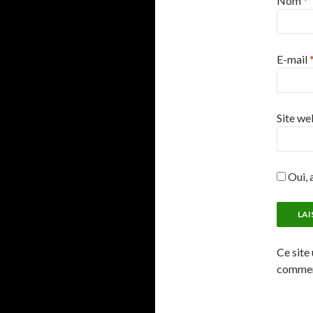
Nom
*
E-mail
Site we
Oui, a
Ce site 
comment