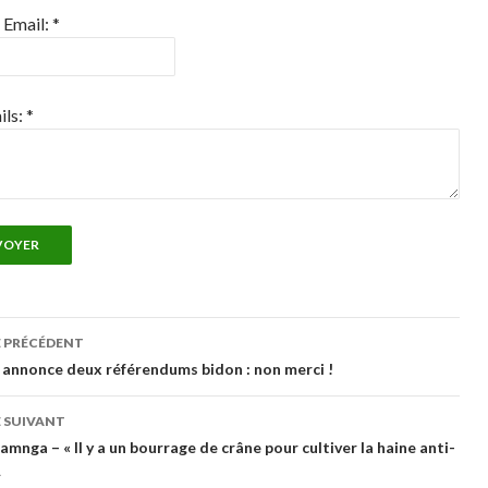
 Email:
*
ils:
*
VOYER
gation
E PRÉCÉDENT
annonce deux référendums bidon : non merci !
cles
 SUIVANT
amnga – « Il y a un bourrage de crâne pour cultiver la haine anti-
»