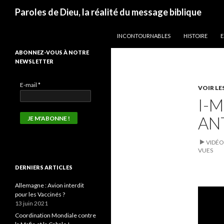
Recherche
Paroles de Dieu, la réalité du message biblique
ALLER AU CONTENU
INCONTOURNABLES
HISTOIRE
E
ABONNEZ-VOUS À NOTRE
NEWSLETTER
E-mail
*
VOIR LE
I-M
AN
VIDÉO
VUES
DERNIERS ARTICLES
Allemagne : Avion interdit
pour les Vaccinés ?
13 juin 2021
Coordination Mondiale contre