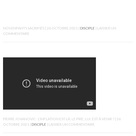
NOS ENFANTS SACRIFIÉS
26 OCTOBRE 2021
DISCIPLE
LAISSER UN
COMMENTAIRE
PIERRE JOVANOVIC : L’INFLATION EST LÀ, LE PIRE, LUI, EST À VENIR ?
26
OCTOBRE 2021
DISCIPLE
LAISSER UN COMMENTAIRE