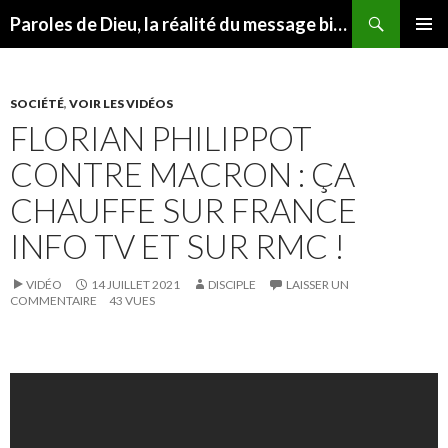
Recherche
Paroles de Dieu, la réalité du message biblique
ALLER
MENU
AU
PRINCI
CONTENU
SOCIÉTÉ
,
VOIR LES VIDÉOS
FLORIAN PHILIPPOT
CONTRE MACRON : ÇA
CHAUFFE SUR FRANCE
INFO TV ET SUR RMC !
VIDÉO
14 JUILLET 2021
DISCIPLE
LAISSER UN
COMMENTAIRE
43 VUES