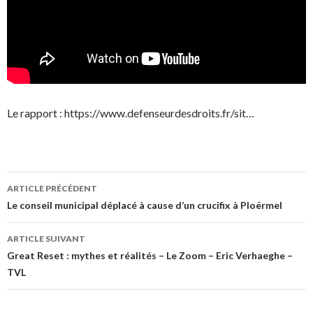
Le rapport :
https://www.defenseurdesdroits.fr/sit…
Navigation
ARTICLE PRÉCÉDENT
des
Le conseil municipal déplacé à cause d’un crucifix à Ploërmel
articles
ARTICLE SUIVANT
Great Reset : mythes et réalités – Le Zoom – Eric Verhaeghe –
TVL