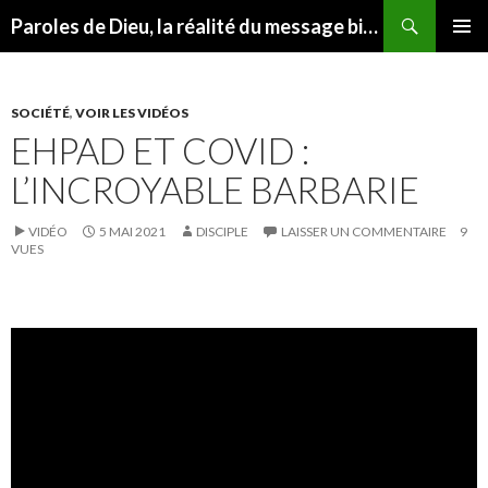
Recherche
Paroles de Dieu, la réalité du message biblique
ALLER
MENU
AU
PRINCI
CONTENU
SOCIÉTÉ
,
VOIR LES VIDÉOS
EHPAD ET COVID :
L’INCROYABLE BARBARIE
VIDÉO
5 MAI 2021
DISCIPLE
LAISSER UN COMMENTAIRE
9
VUES