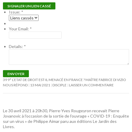
SIGNALER UN LIEN CASSÉ
Issue:
*
Your Email:
*
Details:
*
ENVOYER
39 9° L’ETAT DE DROIT EST-IL MENACÉ EN FRANCE ? MAÎTRE FABRICE DI VIZIO
NOUS RÉPOND
13 MAI 2021
DISCIPLE
LAISSER UN COMMENTAIRE
Le 30 avril 2021 à 20h30, Pierre-Yves Rougeyron recevait Pierre
Jovanovic à l’occasion de la sortie de l’ouvrage « COVID-19 : Enquête
sur un virus » de Philippe Aimar paru aux éditions Le Jardin des
Livres.