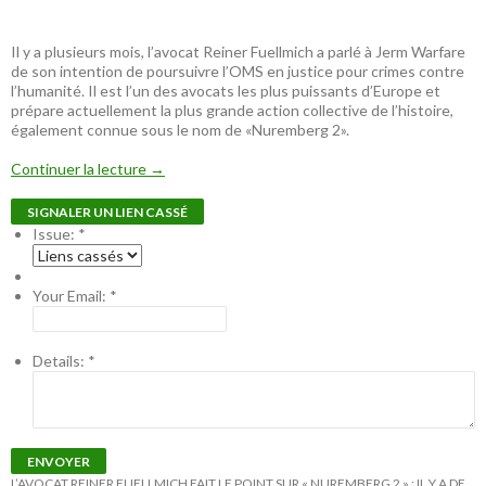
Il y a plusieurs mois, l’avocat Reiner Fuellmich a parlé à Jerm Warfare
de son intention de poursuivre l’OMS en justice pour crimes contre
l’humanité. Il est l’un des avocats les plus puissants d’Europe et
prépare actuellement la plus grande action collective de l’histoire,
également connue sous le nom de «Nuremberg 2».
Continuer la lecture
→
SIGNALER UN LIEN CASSÉ
Issue:
*
Your Email:
*
Details:
*
ENVOYER
L’AVOCAT REINER FUELLMICH FAIT LE POINT SUR « NUREMBERG 2 » : IL Y A DE