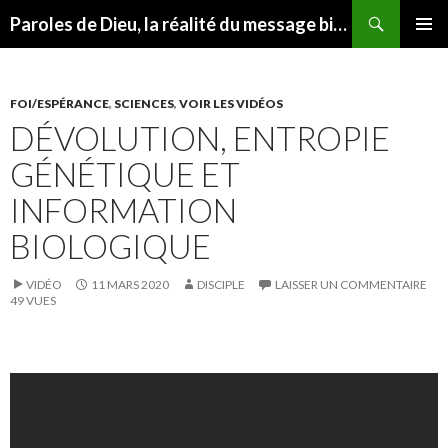
Recherche
Paroles de Dieu, la réalité du message biblique
ALLER
MENU
AU
PRINCI
CONTENU
FOI/ESPÉRANCE
,
SCIENCES
,
VOIR LES VIDÉOS
DÉVOLUTION, ENTROPIE
GÉNÉTIQUE ET
INFORMATION
BIOLOGIQUE
VIDÉO
11 MARS 2020
DISCIPLE
LAISSER UN COMMENTAIRE
49 VUES