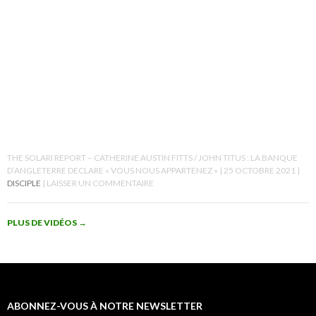
THE SOLARI REPORT – CATHERINE AUSTIN FITTS / JOHN TITUS : LA BANQUE
D’ANGLETERRE DECLARE « VOUS NOUS APPARTENEZ »
25 OCTOBRE 2021
DISCIPLE
LAISSER UN COMMENTAIRE
PLUS DE VIDÉOS
→
ABONNEZ-VOUS À NOTRE NEWSLETTER