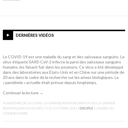
DERNIÈRES VIDÉOS
Le COVID-19 est une maladie du sang et des vaisseaux sanguins. Le
virus étiqueté SARS-CoV-2 infecte la paroi des vaisseaux sanguins
humains, les faisant fuir dans les poumons. Ce virus a été développé
dans des laboratoires aux États-Unis et en Chine sur une période de
20 ans dans le cadre de la recherche sur les armes biologiques. La
« pandémie » actuelle était prévue depuis longtemps.
Continuer la lecture
→
PLANDÉMIE DE LA COVID, LA GRANDE RÉINITIALISATION OU LA GRANDE
RÉINITIALISATION DE DIEU ?
25 OCTOBRE 2021
DISCIPLE
LAISSER UN
COMMENTAIRE