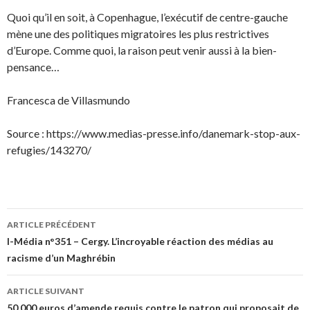
Quoi qu’il en soit, à Copenhague, l’exécutif de centre-gauche
mène une des politiques migratoires les plus restrictives
d’Europe. Comme quoi, la raison peut venir aussi à la bien-
pensance…
Francesca de Villasmundo
Source : https://www.medias-presse.info/danemark-stop-aux-
refugies/143270/
Navigation
ARTICLE PRÉCÉDENT
des
I-Média n°351 – Cergy. L’incroyable réaction des médias au
racisme d’un Maghrébin
articles
ARTICLE SUIVANT
50.000 euros d’amende requis contre le patron qui proposait de