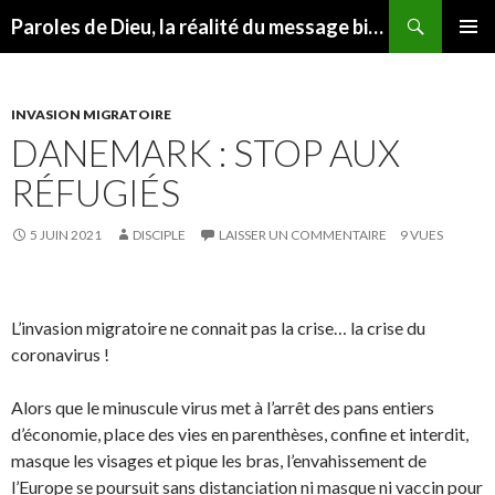
Recherche
Paroles de Dieu, la réalité du message biblique
ALLER
MENU
AU
PRINCI
CONTENU
INVASION MIGRATOIRE
DANEMARK : STOP AUX
RÉFUGIÉS
5 JUIN 2021
DISCIPLE
LAISSER UN COMMENTAIRE
9 VUES
L’invasion migratoire ne connait pas la crise… la crise du
coronavirus !
Alors que le minuscule virus met à l’arrêt des pans entiers
d’économie, place des vies en parenthèses, confine et interdit,
masque les visages et pique les bras, l’envahissement de
l’Europe se poursuit sans distanciation ni masque ni vaccin pour