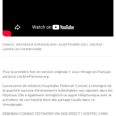
FRANCE : BIENVENUE À PRAVDALAND
26 SEPTEMBRE 2021
DISCIPLE
LAISSER UN COMMENTAIRE
Pour la première fois en version originale + sous-titrage en Français
par/pour LeLibrePenseur.org
L’assistante de médecin hospitalier, Deborah Conrad, a témoigné de
la quantité massive d’événements indésirables non signalés dans les
hôpitaux. Elle a également enregistré un appel téléphonique avec le
président de son hôpital dont elle partage l’audio dans ce
témoignage.
DEBORAH CONRAD TESTIMONY ON SIDE EFFECT | VOSTFR | 5 MIN