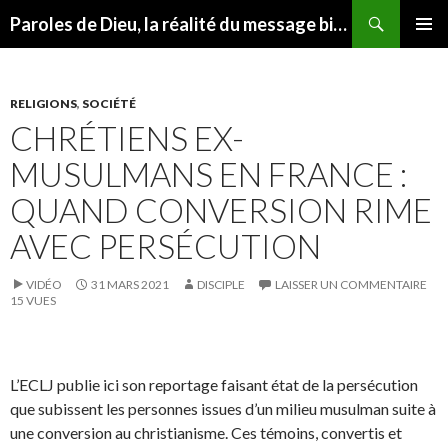
Recherche
Paroles de Dieu, la réalité du message biblique
ALLER
MENU
AU
PRINCI
CONTENU
RELIGIONS
,
SOCIÉTÉ
CHRÉTIENS EX-
MUSULMANS EN FRANCE :
QUAND CONVERSION RIME
AVEC PERSÉCUTION
VIDÉO
31 MARS 2021
DISCIPLE
LAISSER UN COMMENTAIRE
15 VUES
L’ECLJ publie ici son reportage faisant état de la persécution
que subissent les personnes issues d’un milieu musulman suite à
une conversion au christianisme. Ces témoins, convertis et