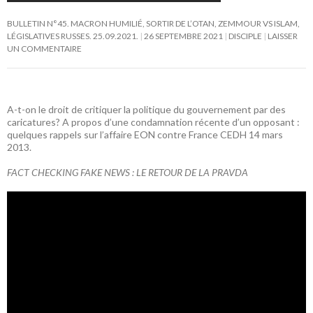
BULLETIN N°45. MACRON HUMILIÉ, SORTIR DE L’OTAN, ZEMMOUR VS ISLAM,
LÉGISLATIVES RUSSES. 25.09.2021.
26 SEPTEMBRE 2021
DISCIPLE
LAISSER
UN COMMENTAIRE
A-t-on le droit de critiquer la politique du gouvernement par des
caricatures? A propos d’une condamnation récente d’un opposant :
quelques rappels sur l’affaire EON contre France CEDH 14 mars
2013.
FACT CHECKING FAKE NEWS : LE RETOUR DE LA PRAVDA