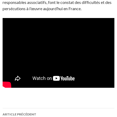
responsables associatifs, font le constat des difficultés et des
persécutions à l’œuvre aujourd’hui en France.
Navigation
ARTICLE PRÉCÉDENT