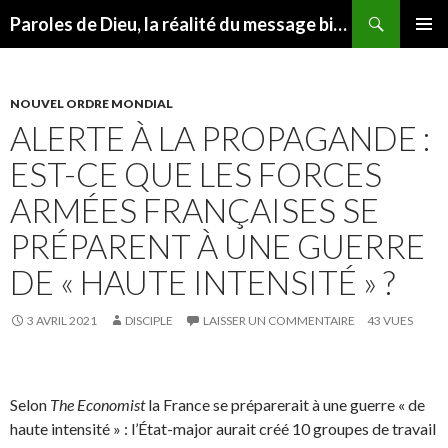
Recherche
Paroles de Dieu, la réalité du message biblique
ALLER
MENU
AU
PRINCI
CONTENU
NOUVEL ORDRE MONDIAL
ALERTE À LA PROPAGANDE :
EST-CE QUE LES FORCES
ARMÉES FRANÇAISES SE
PRÉPARENT À UNE GUERRE
DE « HAUTE INTENSITÉ » ?
3 AVRIL 2021
DISCIPLE
LAISSER UN COMMENTAIRE
43 VUES
Selon
The Economist
la France se préparerait à une guerre « de
haute intensité » : l’État-major aurait créé 10 groupes de travail