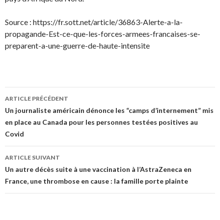
Source : https://fr.sott.net/article/36863-Alerte-a-la-
propagande-Est-ce-que-les-forces-armees-francaises-se-
preparent-a-une-guerre-de-haute-intensite
Navigation
ARTICLE PRÉCÉDENT
des
Un journaliste américain dénonce les “camps d’internement” mis
en place au Canada pour les personnes testées positives au
articles
Covid
ARTICLE SUIVANT
Un autre décès suite à une vaccination à l’AstraZeneca en
France, une thrombose en cause : la famille porte plainte