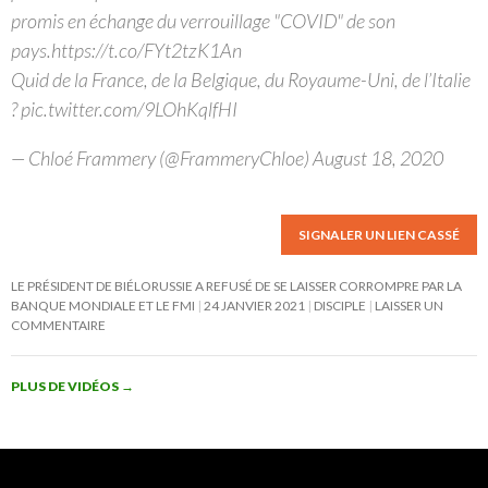
promis en échange du verrouillage "COVID" de son
pays.https://t.co/FYt2tzK1An
Quid de la France, de la Belgique, du Royaume-Uni, de l’Italie
? pic.twitter.com/9LOhKqlfHI
— Chloé Frammery (@FrammeryChloe) August 18, 2020
SIGNALER UN LIEN CASSÉ
LE PRÉSIDENT DE BIÉLORUSSIE A REFUSÉ DE SE LAISSER CORROMPRE PAR LA
BANQUE MONDIALE ET LE FMI
24 JANVIER 2021
DISCIPLE
LAISSER UN
COMMENTAIRE
PLUS DE VIDÉOS
→