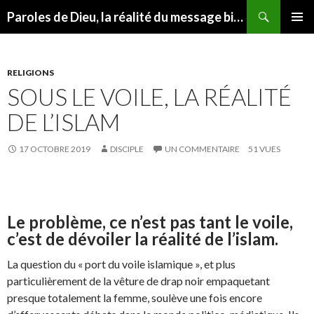
Recherche
Paroles de Dieu, la réalité du message biblique
ALLER AU CONTENU
MENU
PRINCI
RELIGIONS
SOUS LE VOILE, LA RÉALITÉ
DE L’ISLAM
17 OCTOBRE 2019
DISCIPLE
UN COMMENTAIRE
51 VUES
Le problème, ce n’est pas tant le voile,
c’est de dévoiler la réalité de l’islam.
La question du « port du voile islamique », et plus
particulièrement de la vêture de drap noir empaquetant
presque totalement la femme, soulève une fois encore