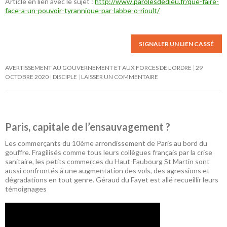
Article en lien avec le sujet :
http://www.parolesdedieu.fr/que-faire-
face-a-un-pouvoir-tyrannique-par-labbe-o-rioult/
SIGNALER UN LIEN CASSÉ
AVERTISSEMENT AU GOUVERNEMENT ET AUX FORCES DE L’ORDRE
29
OCTOBRE 2020
DISCIPLE
LAISSER UN COMMENTAIRE
Paris, capitale de l’ensauvagement ?
Les commerçants du 10ème arrondissement de Paris au bord du
gouffre. Fragilisés comme tous leurs collègues français par la crise
sanitaire, les petits commerces du Haut-Faubourg St Martin sont
aussi confrontés à une augmentation des vols, des agressions et
dégradations en tout genre. Géraud du Fayet est allé recueillir leurs
témoignages