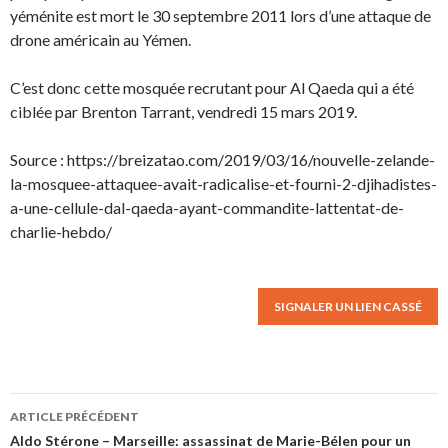
yéménite est mort le 30 septembre 2011 lors d’une attaque de
drone américain au Yémen.
C’est donc cette mosquée recrutant pour Al Qaeda qui a été
ciblée par Brenton Tarrant, vendredi 15 mars 2019.
Source : https://breizatao.com/2019/03/16/nouvelle-zelande-
la-mosquee-attaquee-avait-radicalise-et-fourni-2-djihadistes-
a-une-cellule-dal-qaeda-ayant-commandite-lattentat-de-
charlie-hebdo/
SIGNALER UN LIEN CASSÉ
ARTICLE PRÉCÉDENT
Navigation des articles
Aldo Stérone – Marseille: assassinat de Marie-Bélen pour un