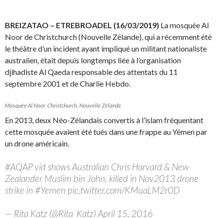
BREIZATAO – ETREBROADEL (16/03/2019)
La mosquée Al
Noor de Christchurch (Nouvelle Zélande), qui a récemment été
le théâtre d’un incident ayant impliqué un militant nationaliste
australien, était depuis longtemps liée à l’organisation
djihadiste Al Qaeda responsable des attentats du 11
septembre 2001 et de Charlie Hebdo.
Mosquée Al Noor, Christchurch, Nouvelle Zélande
En 2013, deux Néo-Zélandais convertis à l’islam fréquentant
cette mosquée avaient été tués dans une frappe au Yémen par
un drone américain.
#AQAP vid shows Australian Chris Harvard & New
Zealander Muslim bin John, killed in Nov2013 drone
strike in #Yemen pic.twitter.com/KMuaLM2r0D
— Rita Katz (@Rita_Katz) April 15, 2016