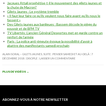
Jacques Attali prophétise-t-il le mouvement des gilets jaunes et
la chute de Macron?
Gilets Jaunes : Le système tremble
« Il faut leur faire ce qu’ils veulent nous faire avant qu’ils nous le
fassent »
Des Gilets jaunes aux banlieues : Bassem décode le piège du
pouvoir et de BFM TV
TV Libertés: L’ancien Général Desportes met en garde contre un
renfort de l’armée
Paris : La police anti-émeute évoque la possibilité d’avoir à
abattre des manifestants samedi prochain
ALAIN SORAL – GILETS JAUNES, SUITE : PENSER SAMEDI ET AU-DELÀ
7
DÉCEMBRE 2018
DISCIPLE
LAISSER UN COMMENTAIRE
PLUS DE VIDÉOS
→
ABONNEZ-VOUS À NOTRE NEWSLETTER