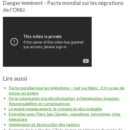
Danger imminent – Pacte mondial sur les migrations
de l’ONU.
Lire aussi
Pacte mondial pour les migrations – noir sur blanc : Il n’y a pas de
retour en arrière
De la colonisation à la décolonisation, à l’immigration-invasion.
Responsabilités et conséquences
Le grand remplacement: le scénario le plus probable
Entretien avec Piero San Giorgio : populisme, terrorisme, crise
migratoire
Immigration et destruction des nations
Scénario de la suite des Gilets Jaunes et signature du pacte de