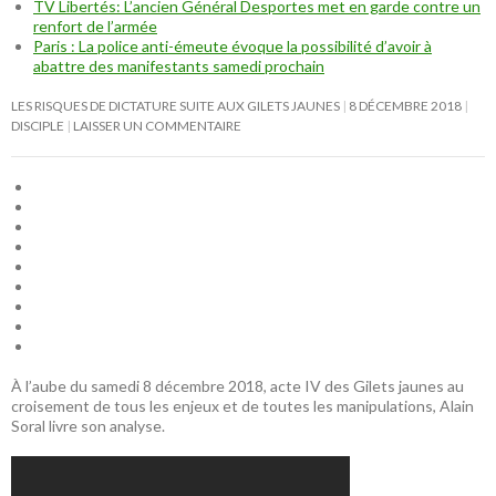
TV Libertés: L’ancien Général Desportes met en garde contre un
renfort de l’armée
Paris : La police anti-émeute évoque la possibilité d’avoir à
abattre des manifestants samedi prochain
LES RISQUES DE DICTATURE SUITE AUX GILETS JAUNES
8 DÉCEMBRE 2018
DISCIPLE
LAISSER UN COMMENTAIRE
À l’aube du samedi 8 décembre 2018, acte IV des Gilets jaunes au
croisement de tous les enjeux et de toutes les manipulations, Alain
Soral livre son analyse.