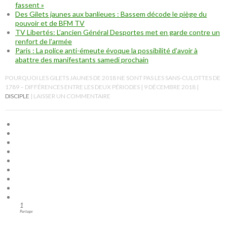
fassent »
Des Gilets jaunes aux banlieues : Bassem décode le piège du
pouvoir et de BFM TV
TV Libertés: L’ancien Général Desportes met en garde contre un
renfort de l’armée
Paris : La police anti-émeute évoque la possibilité d’avoir à
abattre des manifestants samedi prochain
POURQUOI LES GILETS JAUNES DE 2018 NE SONT PAS LES SANS-CULOTTES DE
1789 – DIFFÉRENCES ENTRE LES DEUX PÉRIODES
9 DÉCEMBRE 2018
DISCIPLE
LAISSER UN COMMENTAIRE
1
Partage