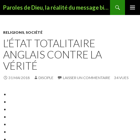
Recherche
Paroles de Dieu, la réalité du message biblique
ALLER
MENU
AU
PRINCI
CONTENU
RELIGIONS
,
SOCIÉTÉ
L’ÉTAT TOTALITAIRE
ANGLAIS CONTRE LA
VÉRITÉ
31 MAI 2018
DISCIPLE
LAISSER UN COMMENTAIRE
34 VUES