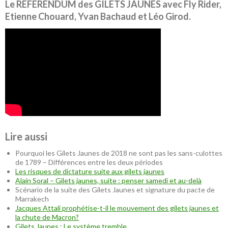
Le RÉFÉRENDUM des GILETS JAUNES avec Fly Rider,
Etienne Chouard, Yvan Bachaud et Léo Girod.
Lire aussi
Pourquoi les Gilets Jaunes de 2018 ne sont pas les sans-culottes
de 1789 – Différences entre les deux périodes
Les risques de dictature suite aux gilets jaunes
Alain Soral – Gilets jaunes, suite : penser samedi et au-delà
Scénario de la suite des Gilets Jaunes et signature du pacte de
Marrakech
Jacques Attali prophétise-t-il le mouvement des gilets jaunes et
la chute de Macron?
Gilets Jaunes : Le système tremble