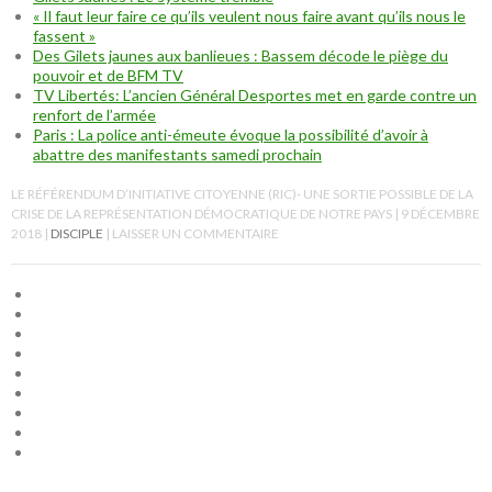
« Il faut leur faire ce qu’ils veulent nous faire avant qu’ils nous le
fassent »
Des Gilets jaunes aux banlieues : Bassem décode le piège du
pouvoir et de BFM TV
TV Libertés: L’ancien Général Desportes met en garde contre un
renfort de l’armée
Paris : La police anti-émeute évoque la possibilité d’avoir à
abattre des manifestants samedi prochain
LE RÉFÉRENDUM D’INITIATIVE CITOYENNE (RIC)- UNE SORTIE POSSIBLE DE LA
CRISE DE LA REPRÉSENTATION DÉMOCRATIQUE DE NOTRE PAYS
9 DÉCEMBRE
2018
DISCIPLE
LAISSER UN COMMENTAIRE