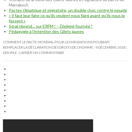
Marrakech
Pactes climatique et migratoire, un double choc contre le peuple
« Il faut leur faire ce qu’ils veulent nous faire avant qu’ils nous le
fassent »
Soral répond… sur ERFM ! – Dixième fournée !
Pédagogie à l’intention des Gilets jaunes
COMMENT LE PACTE MONDIAL POUR LES MIGRATIONS POURRAIT
REMPLACER LA DÉCLARATION DES DROITS DE L’HOMME
9 DÉCEMBRE 2018
DISCIPLE
LAISSER UN COMMENTAIRE