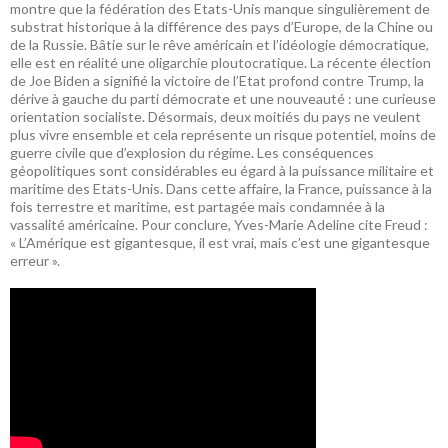
montre que la fédération des Etats-Unis manque singulièrement de
substrat historique à la différence des pays d’Europe, de la Chine ou
de la Russie. Bâtie sur le rêve américain et l’idéologie démocratique,
elle est en réalité une oligarchie ploutocratique. La récente élection
de Joe Biden a signifié la victoire de l’Etat profond contre Trump, la
dérive à gauche du parti démocrate et une nouveauté : une curieuse
orientation socialiste. Désormais, deux moitiés du pays ne veulent
plus vivre ensemble et cela représente un risque potentiel, moins de
guerre civile que d’explosion du régime. Les conséquences
géopolitiques sont considérables eu égard à la puissance militaire et
maritime des Etats-Unis. Dans cette affaire, la France, puissance à la
fois terrestre et maritime, est partagée mais condamnée à la
vassalité américaine. Pour conclure, Yves-Marie Adeline cite Freud :
« L’Amérique est gigantesque, il est vrai, mais c’est une gigantesque
erreur ».