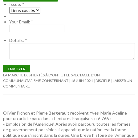
Issue:
*
Your Email:
*
Details:
*
ENVOYER
LA MARCHE DES FIERTÉS À LYON FUT LE SPECTACLE D’UN
COMMUNAUTARISME CONSTERNANT
16 JUIN 2021
DISCIPLE
LAISSER UN
COMMENTAIRE
Olivier Pichon et Pierre Bergerault reçoivent Yves-Marie Adeline
pour un article paru dans « Lectures Françaises » n° 766 :
« L’implosion de l’Amérique’. Après avoir parcouru toutes les formes
de gouvernement possibles, il apparaît que la nation est la forme
politique qui s’inscrit dans la durée. Une brève histoire de l’Amérique