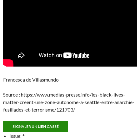
Francesca de Villasmundo
Source : https://www.medias-presse.info/les-black-lives-
matter-creent-une-zone-autonome-a-seattle-entre-anarchie-
fusillades-et-terrorisme/121703/
SIGNALER UN LIEN CASSÉ
Issue:
*