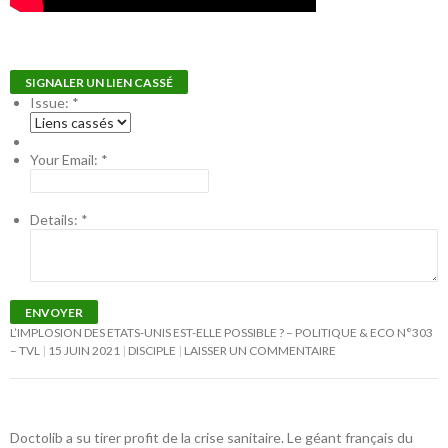
SIGNALER UN LIEN CASSÉ
Issue:
*
Your Email:
*
Details:
*
ENVOYER
L’IMPLOSION DES ETATS-UNIS EST-ELLE POSSIBLE ? – POLITIQUE & ECO N°303
– TVL
15 JUIN 2021
DISCIPLE
LAISSER UN COMMENTAIRE
Doctolib a su tirer profit de la crise sanitaire. Le géant français du