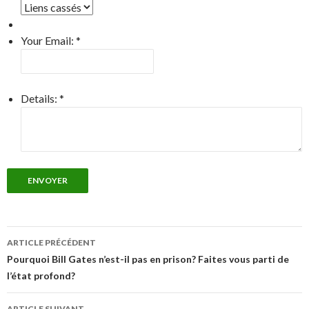
Your Email:
*
Details:
*
ENVOYER
Navigation
ARTICLE PRÉCÉDENT
des
Pourquoi Bill Gates n’est-il pas en prison? Faites vous parti de
l’état profond?
articles
ARTICLE SUIVANT