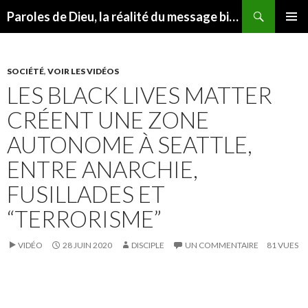
Recherche
Paroles de Dieu, la réalité du message biblique
ALLER
MENU
AU
PRINCI
CONTENU
SOCIÉTÉ
,
VOIR LES VIDÉOS
LES BLACK LIVES MATTER
CRÉENT UNE ZONE
AUTONOME À SEATTLE,
ENTRE ANARCHIE,
FUSILLADES ET
“TERRORISME”
VIDÉO
28 JUIN 2020
DISCIPLE
UN COMMENTAIRE
81 VUES