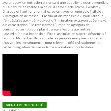
avaient suivi un entretien annonçant une quatrième guerre mondiale
qui a débuté en réalité à la fin du XXème siècle. Michel Geoffroy,
énarque et haut fonctionnaire, revient avec un opuscule intitulé :
« Immigration de masse – L’assimilation impossible ». Pour l’auteur,
n’en déplaise aux « déni-oui-oui », l’immigration extra-européenne va
à la catastrophe. Elle transforme l’Europe en agrégats de
communautés toujours plus étrangers les uns aux autres.
L’assimilation est impossible. Pire : l’assimilation s’opère désormais à
rebours. Michel Geoffroy appelle les peuples européens à tirer au
plus vite les conséquences pour relever le défi civilisationnel que
cette immigration de masse lance aux nations occidentales.
SIGNALER UN LIEN CASSÉ
Issue:
*