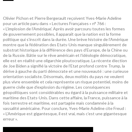
Olivier Pichon et Pierre Bergerault reçoivent Yves-Marie Adeline
pour un article paru dans « Lectures Françaises » n° 766 :
« L’implosion de l’Amérique’. Après avoir parcouru toutes les formes
de gouvernement possibles, il apparaît que la nation est la forme
politique qui s’inscrit dans la durée. Une brève histoire de l’Amérique
montre que la fédération des Etats-Unis manque singulièrement de
substrat historique à la différence des pays d’Europe, de la Chine ou
de la Russie. Bâtie sur le rêve américain et l’idéologie démocratique,
elle est en réalité une oligarchie ploutocratique. La récente élection
de Joe Biden a signifié la victoire de l’Etat profond contre Trump, la
dérive à gauche du parti démocrate et une nouveauté : une curieuse
orientation socialiste. Désormais, deux moitiés du pays ne veulent
plus vivre ensemble et cela représente un risque potentiel, moins de
guerre civile que d’explosion du régime. Les conséquences
géopolitiques sont considérables eu égard à la puissance militaire et
maritime des Etats-Unis. Dans cette affaire, la France, puissance à la
fois terrestre et maritime, est partagée mais condamnée à la
vassalité américaine. Pour conclure, Yves-Marie Adeline cite Freud :
« L’Amérique est gigantesque, il est vrai, mais c’est une gigantesque
erreur ».