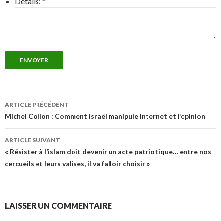
Details:
*
ENVOYER
Navigation
ARTICLE PRÉCÉDENT
des
Michel Collon : Comment Israël manipule Internet et l’opinion
articles
ARTICLE SUIVANT
« Résister à l’islam doit devenir un acte patriotique… entre nos
cercueils et leurs valises, il va falloir choisir »
LAISSER UN COMMENTAIRE