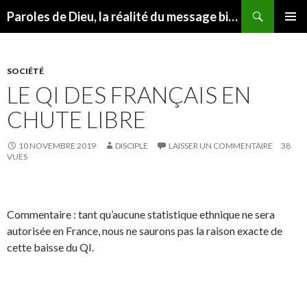
Recherche
Paroles de Dieu, la réalité du message biblique
ALLER
MENU
AU
PRINCI
CONTENU
SOCIÉTÉ
LE QI DES FRANÇAIS EN
CHUTE LIBRE
10 NOVEMBRE 2019
DISCIPLE
LAISSER UN COMMENTAIRE
38
VUES
Commentaire : tant qu’aucune statistique ethnique ne sera
autorisée en France, nous ne saurons pas la raison exacte de
cette baisse du QI.