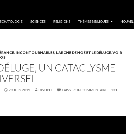
SCHATOLOGIE
SCIENCES
RELIGIONS
THÈMES BIBLIQUES
NOUVEL
PÉRANCE
,
INCONTOURNABLES
,
L'ARCHE DE NOÉ ET LE DÉLUGE
,
VOIR
ÉOS
 DÉLUGE, UN CATACLYSME
IVERSEL
28 JUIN 2015
DISCIPLE
LAISSER UN COMMENTAIRE
131