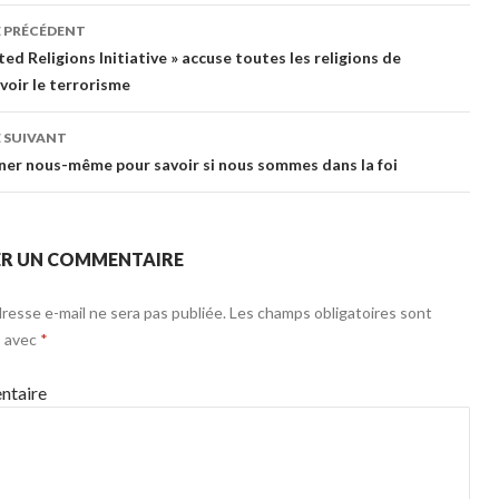
E PRÉCÉDENT
gation des articles
ted Religions Initiative » accuse toutes les religions de
oir le terrorisme
 SUIVANT
ner nous-même pour savoir si nous sommes dans la foi
ER UN COMMENTAIRE
resse e-mail ne sera pas publiée.
Les champs obligatoires sont
s avec
*
taire