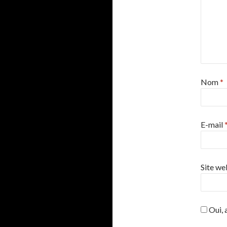
Nom
*
E-mail
Site we
Oui, a