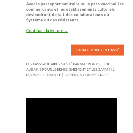
Avec le passeport sanitaire ou le pass vaccinal, les
commerçants et les établissements culturels
deviendront de fait des collaborateurs du
Système ou des résistants.
Continuer la lecture
→
SIGNALER UN LIEN CASSÉ
LE « PASS SANITAIRE » VANTÉ PAR MACRON EST UNE
AUBAINE POUR LE RENSEIGNEMENT ET LES GAFAM
1
MARS 2021
DISCIPLE
LAISSER UN COMMENTAIRE