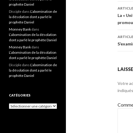
prophète Daniel
ARTICL
Disciple
dans
L’abomination de
Navi
La « Uni
la désolation dont a parlé le
prophète Daniel
promouv
Monney Bank
dans
L’abomination de la désolation
ARTICLE
dont a parlé le prophète Daniel
S’exami
Monney Bank
dans
L’abomination de la désolation
dont a parlé le prophète Daniel
Disciple
dans
L’abomination de
LAISS
la désolation dont a parlé le
prophète Daniel
Votre ad
indiqué
CATÉGORIES
Commen
Catégories