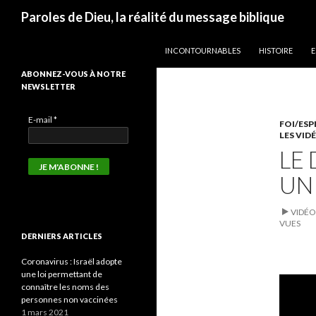
Recherche
Paroles de Dieu, la réalité du message biblique
ALLER AU CONTENU
INCONTOURNABLES
HISTOIRE
E
ABONNEZ-VOUS À NOTRE
NEWSLETTER
E-mail
*
FOI/ES
LES VID
LE
UN
VIDÉO
VUES
DERNIERS ARTICLES
Coronavirus : Israël adopte
une loi permettant de
connaître les noms des
personnes non vaccinées
1 mars 2021