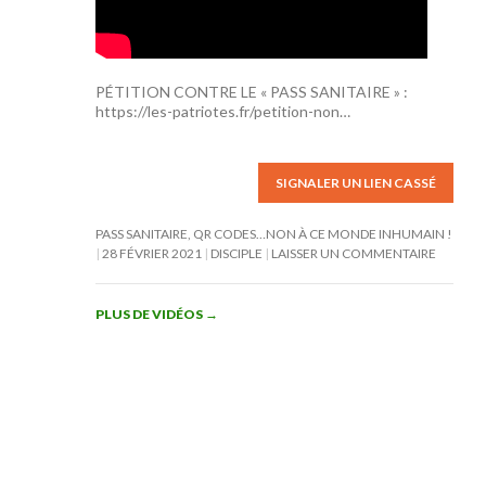
PÉTITION CONTRE LE « PASS SANITAIRE » :
https://les-patriotes.fr/petition-non…
SIGNALER UN LIEN CASSÉ
PASS SANITAIRE, QR CODES…NON À CE MONDE INHUMAIN !
28 FÉVRIER 2021
DISCIPLE
LAISSER UN COMMENTAIRE
PLUS DE VIDÉOS
→