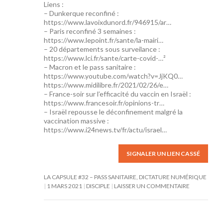
Liens :
– Dunkerque reconfiné :
https://www.lavoixdunord.fr/946915/ar…
– Paris reconfiné 3 semaines :
https://www.lepoint.fr/sante/la-mairi…
– 20 départements sous surveilance :
https://www.lci.fr/sante/carte-covid-…²
– Macron et le pass sanitaire :
https://www.youtube.com/watch?v=JjKQ0…
https://www.midilibre.fr/2021/02/26/e…
– France-soir sur l’efficacité du vaccin en Israël :
https://www.francesoir.fr/opinions-tr…
– Israël repousse le déconfinement malgré la
vaccination massive :
https://www.i24news.tv/fr/actu/israel…
SIGNALER UN LIEN CASSÉ
LA CAPSULE #32 – PASS SANITAIRE, DICTATURE NUMÉRIQUE
1 MARS 2021
DISCIPLE
LAISSER UN COMMENTAIRE