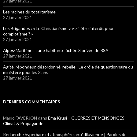
27 janvier 2021
Les racines du totalitarisme
27 janvier 2021
Les Brigandes : « Le Christianisme va-t-il être interdit pour
complotisme ? »
27 janvier 2021
Alpes-Maritimes : une habitante fichée S privée de RSA
27 janvier 2021
Agité, répondeur, désordonné, rebelle : Le drôle de questionnaire du
ministère pour les 3 ans
27 janvier 2021
DERNIERS COMMENTAIRES
Marijo FAVERJON
dans
Ema Krusi – GUERRES ET MENSONGES
Climat & Propagande
Recherche hyperbare et atmosphère antédiluvienne | Paroles de