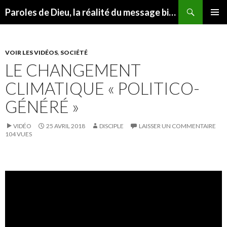
Recherche
Paroles de Dieu, la réalité du message biblique
ALLER AU CONTENU
MENU
PRINCI
VOIR LES VIDÉOS
,
SOCIÉTÉ
LE CHANGEMENT
CLIMATIQUE « POLITICO-
GÉNÉRÉ »
VIDÉO
25 AVRIL 2018
DISCIPLE
LAISSER UN COMMENTAIRE
104 VUES