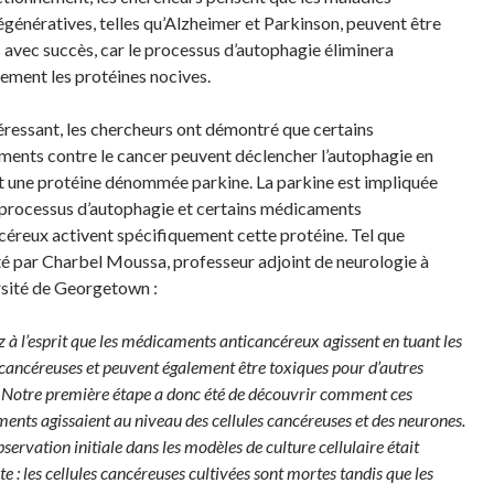
génératives, telles qu’Alzheimer et Parkinson, peuvent être
s avec succès, car le processus d’autophagie éliminera
lement les protéines nocives.
téressant, les chercheurs ont démontré que certains
ents contre le cancer peuvent déclencher l’autophagie en
t une protéine dénommée parkine. La parkine est impliquée
 processus d’autophagie et certains médicaments
céreux activent spécifiquement cette protéine. Tel que
é par Charbel Moussa, professeur adjoint de neurologie à
rsité de Georgetown :
 à l’esprit que les médicaments anticancéreux agissent en tuant les
 cancéreuses et peuvent également être toxiques pour d’autres
. Notre première étape a donc été de découvrir comment ces
nts agissaient au niveau des cellules cancéreuses et des neurones.
servation initiale dans les modèles de culture cellulaire était
e : les cellules cancéreuses cultivées sont mortes tandis que les