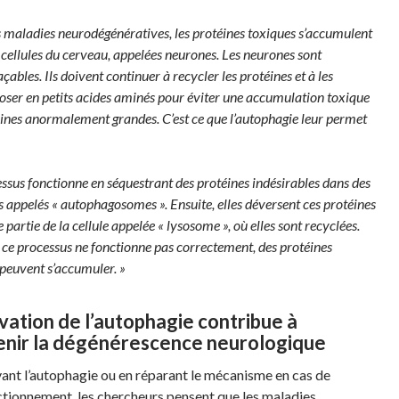
 maladies neurodégénératives, les protéines toxiques s’accumulent
 cellules du cerveau, appelées neurones. Les neurones sont
çables. Ils doivent continuer à recycler les protéines et à les
ser en petits acides aminés pour éviter une accumulation toxique
ines anormalement grandes. C’est ce que l’autophagie leur permet
ssus fonctionne en séquestrant des protéines indésirables dans des
s appelés « autophagosomes ». Ensuite, elles déversent ces protéines
 partie de la cellule appelée « lysosome », où elles sont recyclées.
ce processus ne fonctionne pas correctement, des protéines
peuvent s’accumuler. »
ivation de l’autophagie contribue à
enir la dégénérescence neurologique
vant l’autophagie ou en réparant le mécanisme en cas de
tionnement, les chercheurs pensent que les maladies