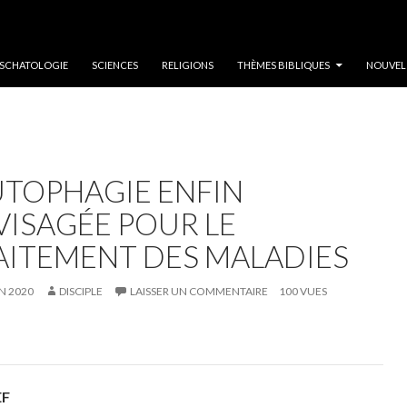
SCHATOLOGIE
SCIENCES
RELIGIONS
THÈMES BIBLIQUES
NOUVEL
AUTOPHAGIE ENFIN
VISAGÉE POUR LE
AITEMENT DES MALADIES
IN 2020
DISCIPLE
LAISSER UN COMMENTAIRE
100 VUES
EF