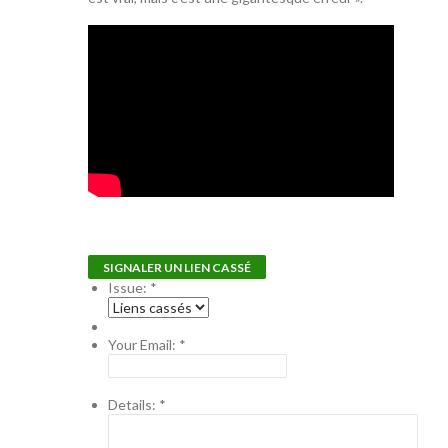
SIGNALER UN LIEN CASSÉ
Issue:
*
Your Email:
*
Details:
*