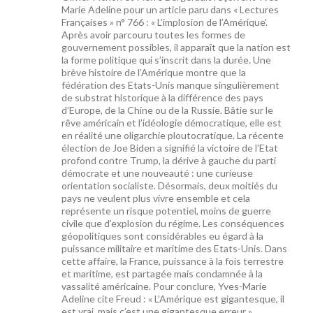
Marie Adeline pour un article paru dans « Lectures
Françaises » n° 766 : « L’implosion de l’Amérique’.
Après avoir parcouru toutes les formes de
gouvernement possibles, il apparaît que la nation est
la forme politique qui s’inscrit dans la durée. Une
brève histoire de l’Amérique montre que la
fédération des Etats-Unis manque singulièrement
de substrat historique à la différence des pays
d’Europe, de la Chine ou de la Russie. Bâtie sur le
rêve américain et l’idéologie démocratique, elle est
en réalité une oligarchie ploutocratique. La récente
élection de Joe Biden a signifié la victoire de l’Etat
profond contre Trump, la dérive à gauche du parti
démocrate et une nouveauté : une curieuse
orientation socialiste. Désormais, deux moitiés du
pays ne veulent plus vivre ensemble et cela
représente un risque potentiel, moins de guerre
civile que d’explosion du régime. Les conséquences
géopolitiques sont considérables eu égard à la
puissance militaire et maritime des Etats-Unis. Dans
cette affaire, la France, puissance à la fois terrestre
et maritime, est partagée mais condamnée à la
vassalité américaine. Pour conclure, Yves-Marie
Adeline cite Freud : « L’Amérique est gigantesque, il
est vrai, mais c’est une gigantesque erreur ».