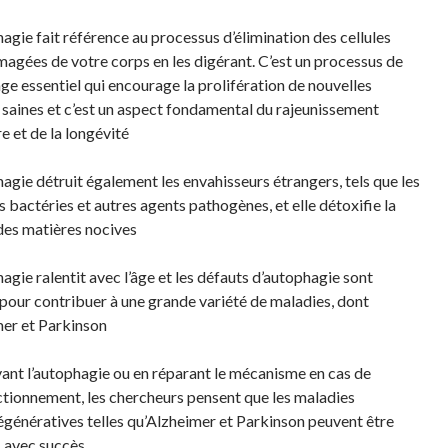
hagie fait référence au processus d’élimination des cellules
gées de votre corps en les digérant. C’est un processus de
ge essentiel qui encourage la prolifération de nouvelles
s saines et c’est un aspect fondamental du rajeunissement
re et de la longévité
hagie détruit également les envahisseurs étrangers, tels que les
es bactéries et autres agents pathogènes, et elle détoxifie la
 des matières nocives
agie ralentit avec l’âge et les défauts d’autophagie sont
pour contribuer à une grande variété de maladies, dont
er et Parkinson
vant l’autophagie ou en réparant le mécanisme en cas de
tionnement, les chercheurs pensent que les maladies
génératives telles qu’Alzheimer et Parkinson peuvent être
s avec succès