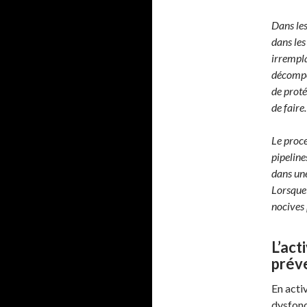
Dans les
dans les
irrempla
décompo
de proté
de faire.
Le proce
pipeline
dans une
Lorsque 
nocives 
L’act
prév
En acti
dysfonc