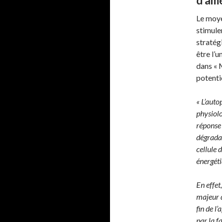
d’amé
Le moye
stimule
stratégi
être l’
dans « 
potenti
« L’auto
physiolo
réponse 
dégradat
cellule 
énergéti
En effet
majeur d
fin de l
par la f