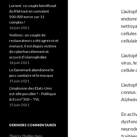
Lorient : ce couple bénéficiait
L’autop
du RSA tout en cumulant
500.000 euros sur 11
endomma
comptes !
nettoya
16 juin 2021
cellule
Yvelines : un couple de
cellulai
restaurateurs a été agressé et
menacé, il est depuis victime
de cyberharcèlement et
L’autop
accusé d’islamophobie
virus, l
16 juin 2021
cellule
Le Danemark abandonne le
pass sanitaire et le masque
15 juin 2021
L’autoph
L’implosion des Etats-Unis
connus 
est-elle possible ? – Politique
Alzheim
& Eco n°303 – TVL
15 juin 2021
En acti
dysfonc
DERNIERS COMMENTAIRES
neurodé
traitée
Thierry Theller
dans