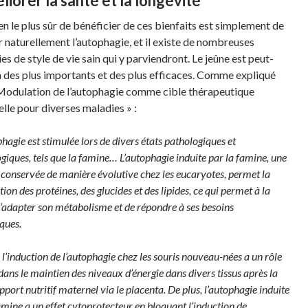
liorer la santé et la longévité
n le plus sûr de bénéficier de ces bienfaits est simplement de
r naturellement l’autophagie, et il existe de nombreuses
es de style de vie sain qui y parviendront. Le jeûne est peut-
un des plus importants et des plus efficaces. Comme expliqué
Modulation de l’autophagie comme cible thérapeutique
elle pour diverses maladies » :
phagie est stimulée lors de divers états pathologiques et
giques, tels que la famine… L’autophagie induite par la famine, une
conservée de manière évolutive chez les eucaryotes, permet la
ion des protéines, des glucides et des lipides, ce qui permet à la
d’adapter son métabolisme et de répondre à ses besoins
ques.
, l’induction de l’autophagie chez les souris nouveau-nées a un rôle
ans le maintien des niveaux d’énergie dans divers tissus après la
’apport nutritif maternel via le placenta. De plus, l’autophagie induite
amine a un effet cytoprotecteur en bloquant l’induction de