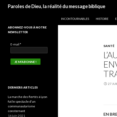
Recherche
Paroles de Dieu, la réalité du message biblique
ALLER AU CONTENU
INCONTOURNABLES
HISTOIRE
E
ABONNEZ-VOUS À NOTRE
NEWSLETTER
E-mail
*
SANTÉ
L’
EN
TR
27 JU
DERNIERS ARTICLES
La marche des fiertés à Lyon
fut le spectacle d’un
communautarisme
consternant
EN BR
16 juin 2021