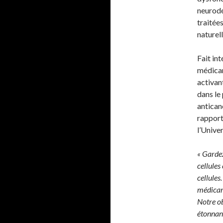
neurodé
traitée
naturel
Fait in
médicam
activan
dans le
antican
rapport
l’Unive
« Gardez
cellules
cellules
médicame
Notre ob
étonnant