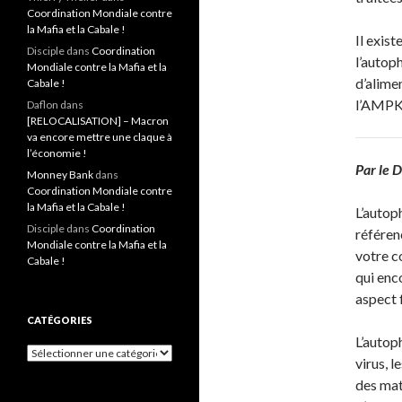
Coordination Mondiale contre
la Mafia et la Cabale !
Il exist
Disciple
dans
Coordination
l’autop
Mondiale contre la Mafia et la
d’alime
Cabale !
l’AMPK,
Daflon
dans
[RELOCALISATION] – Macron
va encore mettre une claque à
l’économie !
Par le 
Monney Bank
dans
Coordination Mondiale contre
la Mafia et la Cabale !
L’autoph
Disciple
dans
Coordination
référen
Mondiale contre la Mafia et la
votre c
Cabale !
qui enco
aspect 
CATÉGORIES
L’autop
Catégories
virus, l
des mati