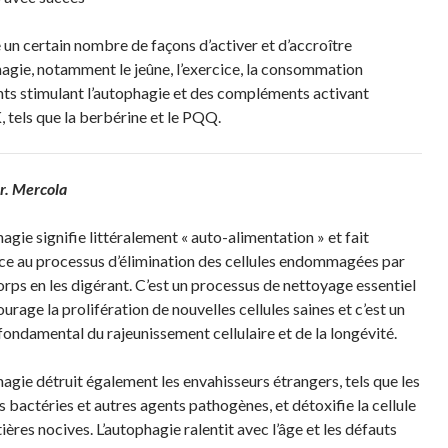
e un certain nombre de façons d’activer et d’accroître
hagie, notamment le jeûne, l’exercice, la consommation
nts stimulant l’autophagie et des compléments activant
 tels que la berbérine et le PQQ.
Dr. Mercola
agie signifie littéralement « auto-alimentation » et fait
ce au processus d’élimination des cellules endommagées par
orps en les digérant. C’est un processus de nettoyage essentiel
urage la prolifération de nouvelles cellules saines et c’est un
fondamental du rajeunissement cellulaire et de la longévité.
hagie détruit également les envahisseurs étrangers, tels que les
es bactéries et autres agents pathogènes, et détoxifie la cellule
ères nocives. L’autophagie ralentit avec l’âge et les défauts