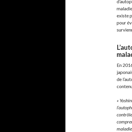
d’autop
maladie
existe p
pour év
survien
L’aut
mala
En 2016
japonai
de l’aut
contenu
« Yoshin
l’autoph
contrôle
compren
maladie