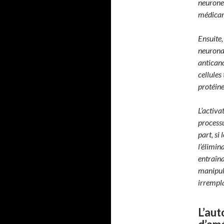
neurones
médicam
Ensuite,
neuronal
anticanc
cellules
protéine
L’activa
processu
part, si
l’élimin
entraîna
manipulé
irrempla
L’aut