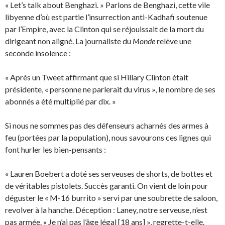
« Let’s talk about Benghazi. » Parlons de Benghazi, cette vile
libyenne d’où est partie l’insurrection anti-Kadhafi soutenue
par l’Empire, avec la Clinton qui se réjouissait de la mort du
dirigeant non aligné. La journaliste du
Monde
relève une
seconde insolence :
« Après un Tweet affirmant que si Hillary Clinton était
présidente, « personne ne parlerait du virus », le nombre de ses
abonnés a été multiplié par dix. »
Si nous ne sommes pas des défenseurs acharnés des armes à
feu (portées par la population), nous savourons ces lignes qui
font hurler les bien-pensants :
« Lauren Boebert a doté ses serveuses de shorts, de bottes et
de véritables pistolets. Succès garanti. On vient de loin pour
déguster le « M-16 burrito » servi par une soubrette de saloon,
revolver à la hanche. Déception : Laney, notre serveuse, n’est
pas armée. « Je n’ai pas l’âge légal [18 ans] », regrette-t-elle.