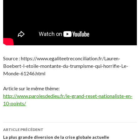
Source : https://www.egaliteetreconciliation.fr/Lauren-
Boebert-l-etoile-montante-du-trumpisme-qui-horrifie-Le-
Monde-61246.html
Article sur le même thème:
http://www.parolesdedieu.fr/le-grand-reset-nationaliste-en-
10-points/
Navigation
ARTICLE PRÉCÉDENT
des
La plus grande diversion de la crise globale actuelle