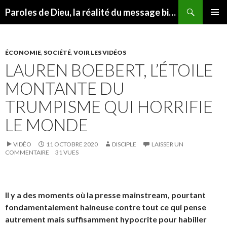
Recherche
Paroles de Dieu, la réalité du message biblique
ALLER
MENU
AU
PRINCI
CONTENU
ÉCONOMIE
,
SOCIÉTÉ
,
VOIR LES VIDÉOS
LAUREN BOEBERT, L’ÉTOILE
MONTANTE DU
TRUMPISME QUI HORRIFIE
LE MONDE
VIDÉO
11 OCTOBRE 2020
DISCIPLE
LAISSER UN
COMMENTAIRE
31 VUES
Il y a des moments où la presse mainstream, pourtant
fondamentalement haineuse contre tout ce qui pense
autrement mais suffisamment hypocrite pour habiller