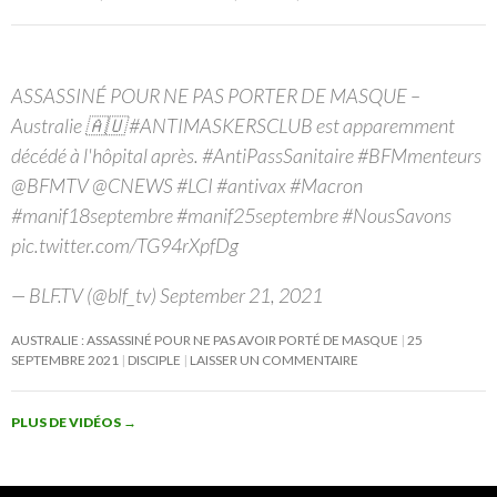
ASSASSINÉ POUR NE PAS PORTER DE MASQUE –
Australie 🇦🇺 #ANTIMASKERSCLUB est apparemment
décédé à l'hôpital après. #AntiPassSanitaire #BFMmenteurs
@BFMTV @CNEWS #LCI #antivax #Macron
#manif18septembre #manif25septembre #NousSavons
pic.twitter.com/TG94rXpfDg
— BLF.TV (@blf_tv) September 21, 2021
AUSTRALIE : ASSASSINÉ POUR NE PAS AVOIR PORTÉ DE MASQUE
25
SEPTEMBRE 2021
DISCIPLE
LAISSER UN COMMENTAIRE
PLUS DE VIDÉOS
→