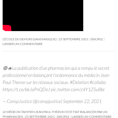
L’ÉCOLE DU DEHORS (SANS MASQUE)
25 SEPTEMBRE 2021
DISCIPLE
LAISSER UN COMMENTAIRE
🟢🔥La publication d’un pharmacien qui a rompu le secret
professionnel en balançant l'ordonnance du médecin Jean
Paul Theron sur les réseaux sociaux. #Delation #collabo
https://t.co/bkJaPnQDeJ pic.twitter.com/z4Y1Z5u8br
— ConspJustice (@conspjustice) September 22, 2021
LE MÉDECIN TAHITIEN JEAN PAUL THÉRON S’EST FAIT BALANCER PAR UN
PHARMACIEN
25 SEPTEMBRE 2021
DISCIPLE
LAISSER UN COMMENTAIRE