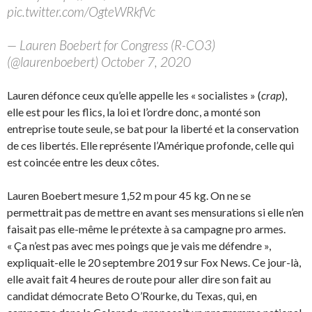
pic.twitter.com/OgteWRkfVc
— Lauren Boebert for Congress (R-CO3)
(@laurenboebert) October 7, 2020
Lauren défonce ceux qu’elle appelle les « socialistes » (
crap
),
elle est pour les flics, la loi et l’ordre donc, a monté son
entreprise toute seule, se bat pour la liberté et la conservation
de ces libertés. Elle représente l’Amérique profonde, celle qui
est coincée entre les deux côtes.
Lauren Boebert mesure 1,52 m pour 45 kg. On ne se
permettrait pas de mettre en avant ses mensurations si elle n’en
faisait pas elle-même le prétexte à sa campagne pro armes.
« Ça n’est pas avec mes poings que je vais me défendre »,
expliquait-elle le 20 septembre 2019 sur Fox News. Ce jour-là,
elle avait fait 4 heures de route pour aller dire son fait au
candidat démocrate Beto O’Rourke, du Texas, qui, en