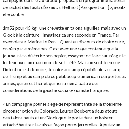
campagne dans le Colorado, proposait un programme national
de rachat des fusils d’assaut. « Hell no ! [Pas question !] », avait-
elle contré.
1m52 pour 45 kg : une crevette en talons aiguilles, mais avec un
Glock à la ceinture ! Imaginez ça une seconde en France. Par
exemple sur Marine Le Pen… Quant au discours de droite dure,
on n’en parle même pas. C’est avec une rage contenue que la
journaliste a dû écrire son papier, essayant de faire sur-réagir le
lecteur avec un maximum de sobriété. Mais on sent bien que
l’intention est de nuire, de nuire au camp républicain, au camp
de Trump et au camp de ce petit peuple américain qui porte ses
armes, qui en est fier et qui n’en a rien à battre des
considérations de la gauche socialo-sioniste française.
« En campagne pour le siège de représentante de la troisième
circonscription du Colorado, Lauren Boebert a deux atouts :
des talons hauts et un Glock qu’elle porte dans un holster
attaché haut sur la cuisse, façon porte-jarretelles. Ajoutez un