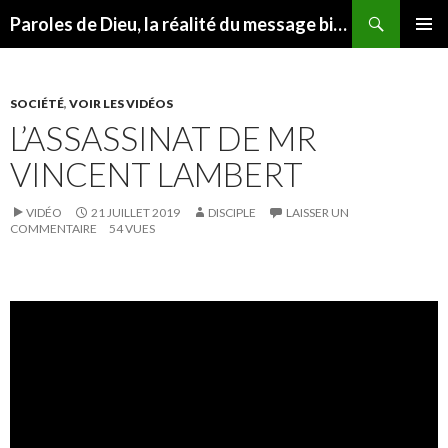
Recherche
Paroles de Dieu, la réalité du message biblique
ALLER AU CONTENU
MENU
PRINCI
SOCIÉTÉ
,
VOIR LES VIDÉOS
L’ASSASSINAT DE MR
VINCENT LAMBERT
VIDÉO
21 JUILLET 2019
DISCIPLE
LAISSER UN
COMMENTAIRE
54 VUES