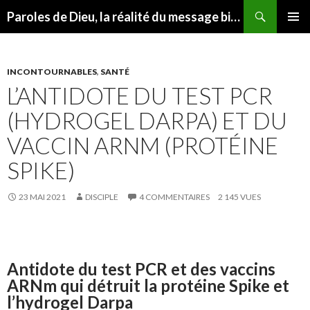
Recherche
Paroles de Dieu, la réalité du message biblique
ALLER
MENU
AU
PRINCI
CONTENU
INCONTOURNABLES
,
SANTÉ
L’ANTIDOTE DU TEST PCR
(HYDROGEL DARPA) ET DU
VACCIN ARNM (PROTÉINE
SPIKE)
23 MAI 2021
DISCIPLE
4 COMMENTAIRES
2 145 VUES
Antidote du test PCR et des vaccins
ARNm qui détruit la protéine Spike et
l’hydrogel Darpa