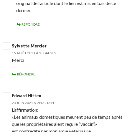
original de l’article dont le lien est mis en bas de ce
dernier.
RÉPONDRE
Sylvette Mercier
15 AOÛT 2021 À 9 H 44 MIN
Merci
RÉPONDRE
Edward Hitten
23 JUIN 2021 À 9 H 32 MIN
L’affirmation:
«Les animaux domestiques meurent peu de temps après
que les propriétaires aient reçu le “vaccin”.»
est contredite par mon amie vétérinaire.