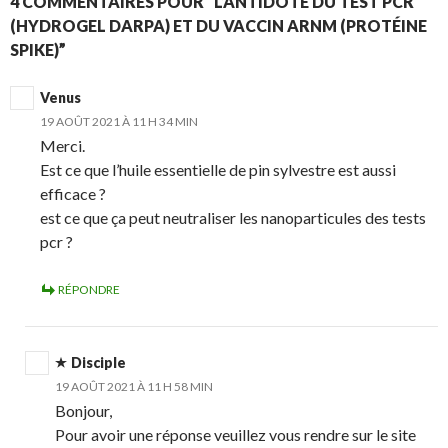
4 COMMENTAIRES POUR “L’ANTIDOTE DU TEST PCR
(HYDROGEL DARPA) ET DU VACCIN ARNM (PROTÉINE
SPIKE)”
Venus
19 AOÛT 2021 À 11 H 34 MIN
Merci.
Est ce que l’huile essentielle de pin sylvestre est aussi
efficace ?
est ce que ça peut neutraliser les nanoparticules des tests
pcr ?
RÉPONDRE
Disciple
19 AOÛT 2021 À 11 H 58 MIN
Bonjour,
Pour avoir une réponse veuillez vous rendre sur le site