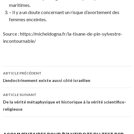
maritimes.
– Il y a un doute concernant un risque d’avortement des
femmes enceintes.
Source : https://micheldogna.fr/la-tisane-de-pin-sylvestre-
incontournable/
Navigation
ARTICLE PRÉCÉDENT
des
L’endoctrinement existe aussi côté israélien
articles
ARTICLE SUIVANT
De la vérité métaphysique et historique à la vérité scientifico-
religieuse