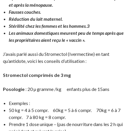
et après la ménopause.
Fausses couches.
Réduction du lait maternel.
Stérilité chez les femmes et les hommes.3
Les animaux domestiques meurent peu de temps après que
les propriétaires aient reçu le « vaccin ».
J’avais parlé aussi du Stromectol (Ivermectine) en tant
qu’antidote, voici les conseils d’utilisation :
Stromectol
comprimés de 3 mg
Posologie
: 20 µ gramme /kg enfants plus de 15ans
Exemples :
50 kg = 4 à 5 compr. 60kg = 5 à 6 compr. 70kg = 6 à 7
compr. 7 à 80 kg = 8 compr.
Prendre 1 dose unique – (pas de nourriture dans les 2 h qui