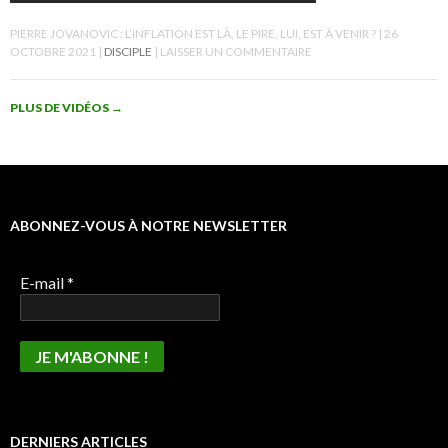
PIERRE JOVANOVIC : L’INFLATION EST LÀ, LE PIRE, LUI, EST À VENIR ?
26
OCTOBRE 2021
DISCIPLE
LAISSER UN COMMENTAIRE
PLUS DE VIDÉOS
→
ABONNEZ-VOUS À NOTRE NEWSLETTER
E-mail
*
DERNIERS ARTICLES